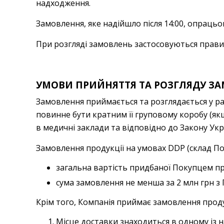
надходження.
Замовлення, яке надійшло після 14:00, опрацьо
При розгляді замовлень застосовуються правила
УМОВИ ПРИЙНЯТТЯ ТА РОЗГЛЯДУ З
Замовлення приймається та розглядається у ра
повинне бути кратним її груповому коробу (якщ
в медичні заклади та відповідно до Закону Укра
Замовлення продукції на умовах DDP (склад По
загальна вартість придбаної Покупцем п
сума замовлення не менша за 2 млн грн з 
Крім того, Компанія приймає замовлення продук
Місце доставки знаходиться в одному із насе