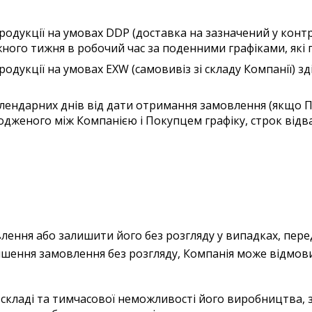
одукції на умовах DDP (доставка на зазначений у конт
жного тижня в робочий час за поденними графіками, як
дукції на умовах EXW (самовивіз зі складу Компанії) зд
лендарних днів від дати отримання замовлення (якщо П
годженого між Компанією і Покупцем графіку, строк від
ення або залишити його без розгляду у випадках, пер
ишення замовлення без розгляду, Компанія може відмов
 складі та тимчасової неможливості його виробництва, з