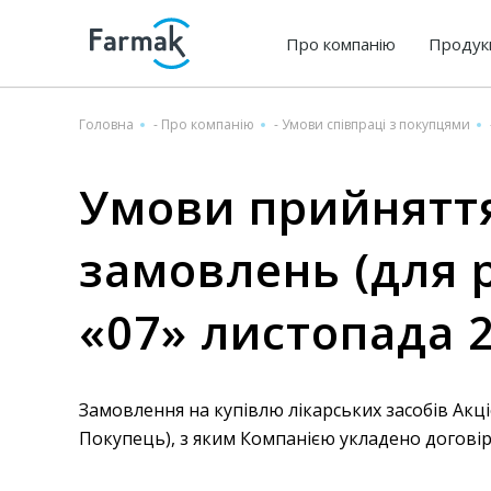
Про компанію
Продук
Головна
-
Про компанію
-
Умови співпраці з покупцями
Умови прийняття
замовлень (для р
«07» листопада 2
Замовлення на купівлю лікарських засобів Акц
Покупець), з яким Компанією укладено договір п