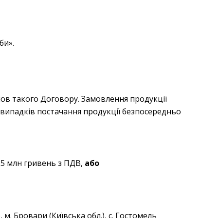
би».
мов такого Договору. Замовлення продукції
м випадків постачання продукції безпосередньо
25 млн гривень з ПДВ,
або
, м. Бровари (Київська обл.), с. Гостомель