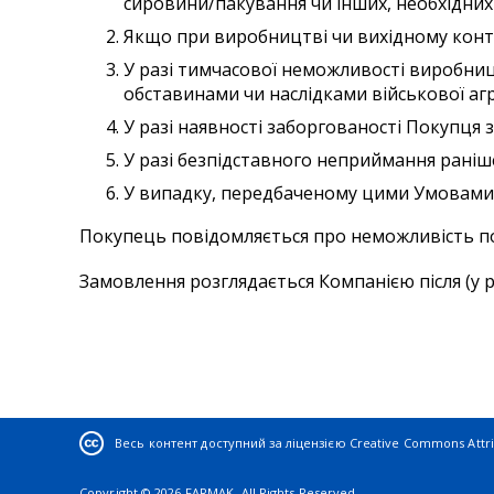
сировини/пакування чи інших, необхідних
Якщо при виробництві чи вихідному контро
У разі тимчасової неможливості виробницт
обставинами чи наслідками військової агр
У разі наявності заборгованості Покупця 
У разі безпідставного неприймання раніш
У випадку, передбаченому цими Умовам
Покупець повідомляється про неможливість по
Замовлення розглядається Компанією після (у р
Весь контент доступний за ліцензією
Creative Commons Attrib
Copyright © 2026 FARMAK. All Rights Reserved.