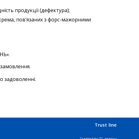
ність продукції (дефектура);
зокрема, пов’язаних з форс-мажорними
НЬ».
 замовлення.
го задоволенні.
Trust line
Created by
DL agency