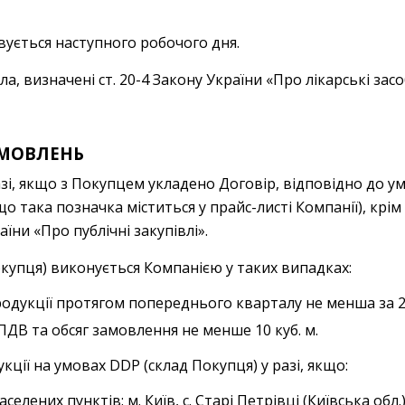
вується наступного робочого дня.
, визначені ст. 20-4 Закону України «Про лікарські засо
АМОВЛЕНЬ
зі, якщо з Покупцем укладено Договір, відповідно до у
о така позначка міститься у прайс-листі Компанії), крі
їни «Про публічні закупівлі».
купця) виконується Компанією у таких випадках:
родукції протягом попереднього кварталу не менша за 
ПДВ та обсяг замовлення не менше 10 куб. м.
ції на умовах DDP (склад Покупця) у разі, якщо:
лених пунктів: м. Київ, с. Старі Петрівці (Київська обл.)