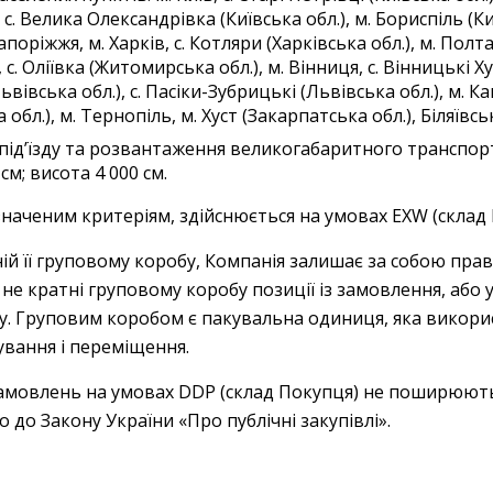
 с. Велика Олександрівка (Київська обл.), м. Бориспіль (Ки
оріжжя, м. Харків, с. Котляри (Харківська обл.), м. Полтав
с. Оліївка (Житомирська обл.), м. Вінниця, с. Вінницькі Ху
ьвівська обл.), с. Пасіки-Зубрицькі (Львівська обл.), м. К
обл.), м. Тернопіль, м. Хуст (Закарпатська обл.), Біляївс
 під’їзду та розвантаження великогабаритного транспо
м; висота 4 000 см.
аченим критеріям, здійснюється на умовах EXW (склад К
ній її груповому коробу, Компанія залишає за собою прав
е кратні груповому коробу позиції із замовлення, або у
у. Груповим коробом є пакувальна одиниця, яка викори
тування і переміщення.
амовлень на умовах DDP (склад Покупця) не поширюють
 до Закону України «Про публічні закупівлі».