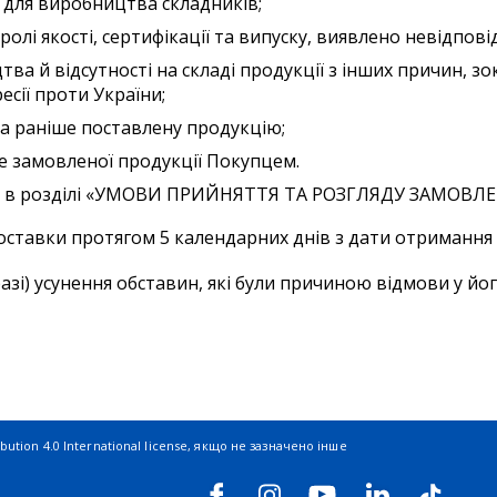
 для виробництва складників;
лі якості, сертифікації та випуску, виявлено невідповід
ва й відсутності на складі продукції з інших причин, 
есії проти України;
за раніше поставлену продукцію;
е замовленої продукції Покупцем.
и в розділі «УМОВИ ПРИЙНЯТТЯ ТА РОЗГЛЯДУ ЗАМОВЛЕ
ставки протягом 5 календарних днів з дати отримання
азі) усунення обставин, які були причиною відмови у йо
ution 4.0 International license
, якщо не зазначено інше