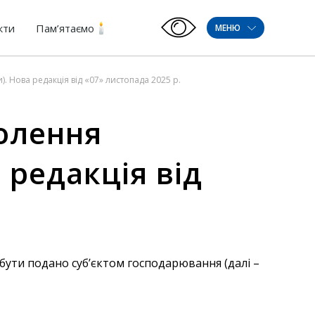
кти
Пам’ятаємо
МЕНЮ
. Нова редакція від «07» листопада 2025 р.
олення
 редакція від
бути подано суб’єктом господарювання (далі –