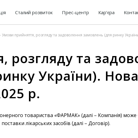
ція
Сталий розвиток
Прес-центр
Кар’єра
Конта
-
Умови прийняття, розгляду та задоволення замовлень (для ринку України)
, розгляду та задов
инку України). Нова
025 р.
іонерного товариства «ФАРМАК» (далі – Компанія) може 
оставки лікарських засобів (далі – Договір).