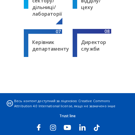
сектору/
відділу/
дільниці/
цеху
лабораторії
Директор
Керівник
служби
департаменту
Весь контент доступний за ліцензією
Creative Commons
Attribution 4.0 International license
, якщо не зазначено інше
Trust line