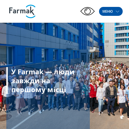
МЕНЮ
У Farmak — люди
завжди на
першому місці