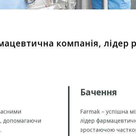
рмацевтична компанія, лідер 
Бачення
часними
Farmak – успішна м
, допомагаючи
лідер фармацевтично
.
зростаючою часткою