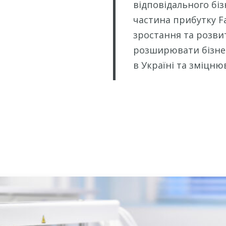
відповідального біз
частина прибутку F
зростання та розвит
розширювати бізнес
в Україні та зміцню