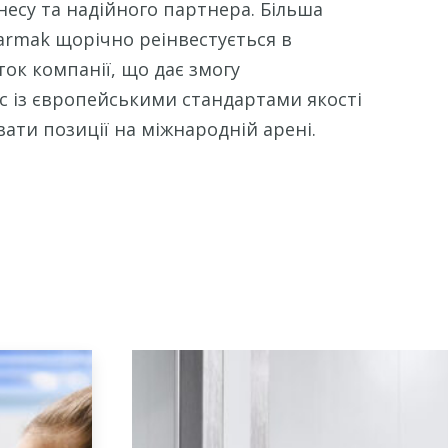
несу та надійного партнера. Більша
armak щорічно реінвестується в
ок компанії, що дає змогу
 із європейськими стандартами якості
вати позиції на міжнародній арені.