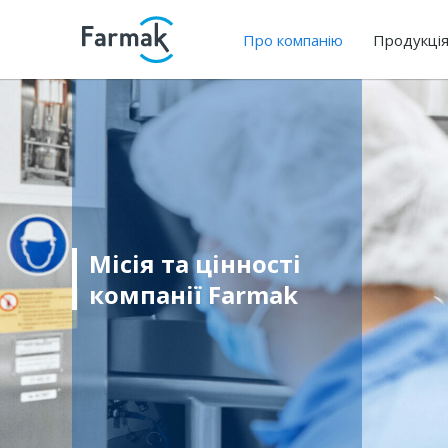
Про компанію
Продукці
Місія та цінності
компанії Farmak