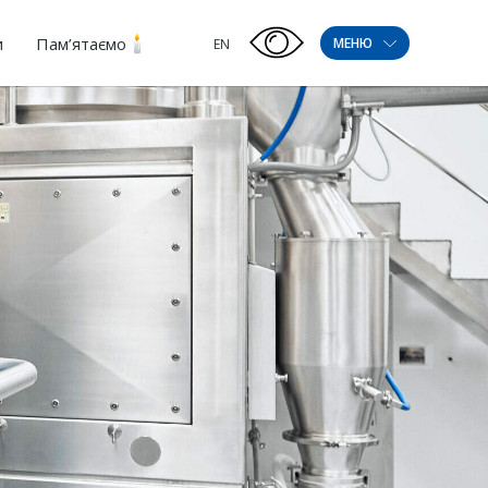
и
Пам’ятаємо
МЕНЮ
EN