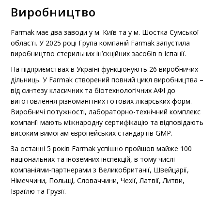
2
8
8
8
1
3
Виробництво
3
9
9
9
2
Farmak має два заводи у м. Київ та у м. Шостка Сумської
області. У 2025 році Група компаній Farmak запустила
1
1
1
3
виробництво стерильних ін’єкційних засобів в Іспанії.
На підприємствах в Україні функціонують 26 виробничих
2
2
2
дільниць. У Farmak створений повний цикл виробництва –
від синтезу класичних та біотехнологічних АФІ до
виготовлення різноманітних готових лікарських форм.
3
3
3
Виробничі потужності, лабораторно-технічний комплекс
компанії мають міжнародну сертифікацію та відповідають
високим вимогам європейських стандартів GMP.
За останні 5 років Farmak успішно пройшов майже 100
національних та іноземних інспекцій, в тому числі
компаніями-партнерами з Великобританії, Швейцарії,
Німеччини, Польщі, Словаччини, Чехії, Латвії, Литви,
Ізраїлю та Грузії.