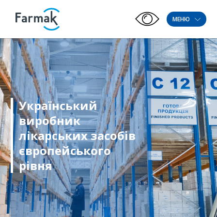
МЕНЮ
Український
виробник
лікарських засобів
європейського
рівня