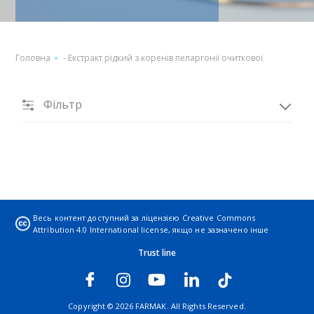
Головна
-
Екстракт рідкий з коренів пеларгонії очиткової
Фільтр
Весь контент доступний за ліцензією
Creative Commons
Attribution 4.0 International license
, якщо не зазначено інше
Trust line
Copyright © 2026 FARMAK. All Rights Reserved.