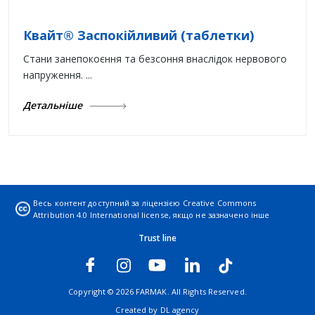
Квайт® Заспокійливий (таблетки)
Стани занепокоєння та безсоння внаслідок нервового
напруження. ...
Детальніше
Весь контент доступний за ліцензією
Creative Commons
Attribution 4.0 International license
, якщо не зазначено інше
Trust line
Copyright © 2026 FARMAK. All Rights Reserved.
Created by
DL agency