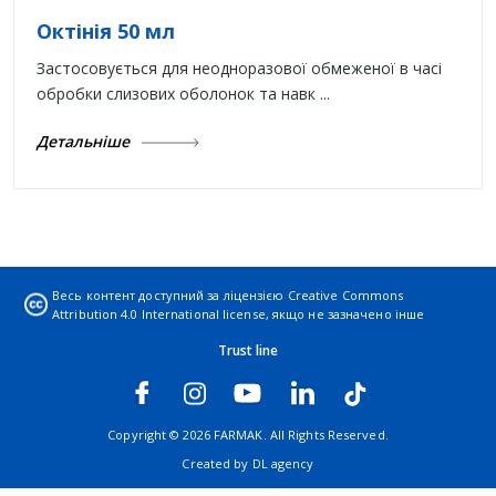
Октінія 50 мл
Застосовується для неодноразової обмеженої в часі
обробки слизових оболонок та навк ...
Детальніше
Весь контент доступний за ліцензією
Creative Commons
Attribution 4.0 International license
, якщо не зазначено інше
Trust line
Copyright © 2026 FARMAK. All Rights Reserved.
Created by
DL agency