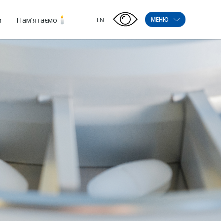
и
Пам’ятаємо
МЕНЮ
EN