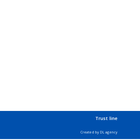
Trust line
Created by
DL agency