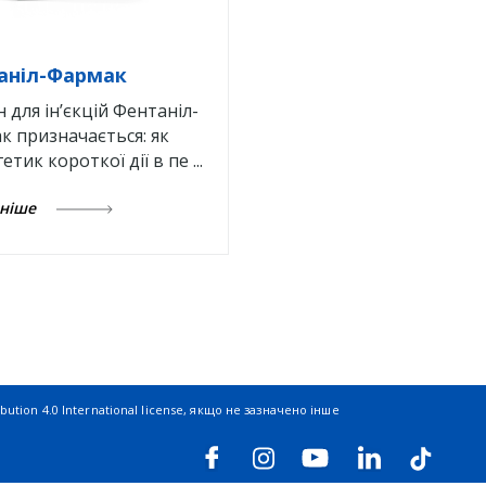
аніл-Фармак
 для ін’єкцій Фентаніл-
к призначається: як
етик короткої дії в пе ...
ьніше
ution 4.0 International license
, якщо не зазначено інше