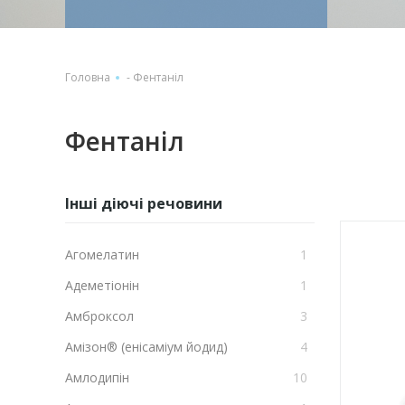
Головна
-
Фентаніл
Фентаніл
Інші діючі речовини
Агомелатин
1
Адеметіонін
1
Амброксол
3
Амізон® (енісаміум йодид)
4
Амлодипін
10