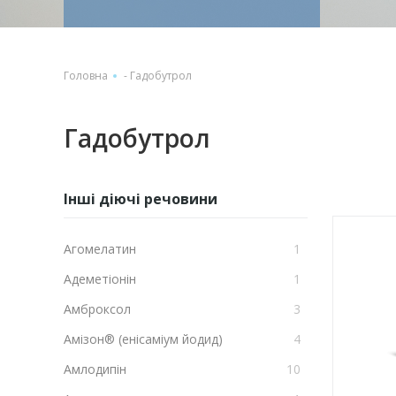
Головна
-
Гадобутрол
Гадобутрол
Інші діючі речовини
Агомелатин
1
Адеметіонін
1
Амброксол
3
Амізон® (енісаміум йодид)
4
Амлодипін
10