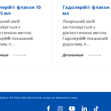
лерій® флакон 10
Гадолерій® флакон 
,5 мл
мл
ький засіб
Лікарський засіб
овується з
застосовується з
остичною метою.
діагностичною метою.
ерій® показаний
Гадолерій® показаний
м, п ...
дорослим, п ...
ьніше
Детальніше
ution 4.0 International license
, якщо не зазначено інше