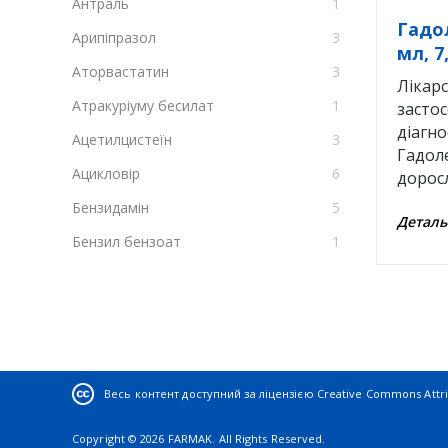
Антраль
1
Гадо
Арипіпразол
3
мл, 7
Аторвастатин
3
Лікарс
Атракуріуму бесилат
1
застос
діагн
Ацетилцистеїн
3
Гадол
Ацикловір
6
доросли
Бензидамін
5
Детал
Бензил бензоат
1
Бенфотіамін
1
Бетагістин дигідрохлорид
3
Бетаксолол
1
Бетаметазон
3
Весь контент доступний за ліцензією
Creative Commons Attrib
Біластин
1
Copyright © 2026 FARMAK. All Rights Reserved.
Бісопролол
3