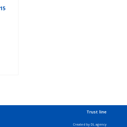
15
Trust line
Created by
DL agency