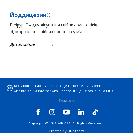
Йоддицерин®
В хірургії – для лікування гнійних ран, опіків,
відморожень, гнійних процесів у м’я ...
Детальніше
Весь контент доступний за ліцензією
Creative Commons
Attribution 4.0 International license
, якщо не зазначено інше
Trust line
Copyright © 2026 FARMAK. All Rights Reserved.
Created by
DL agency