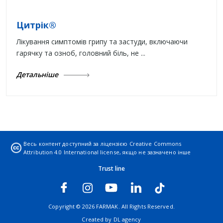
Цитрік®
Лікування симптомів грипу та застуди, включаючи
гарячку та озноб, головний біль, не ...
Детальніше
Весь контент доступний за ліцензією
Creative Commons
Attribution 4.0 International license
, якщо не зазначено інше
Trust line
Copyright © 2026 FARMAK. All Rights Reserved.
Created by
DL agency