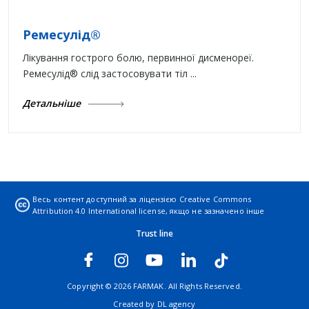
Ремесулід®
Лікування гострого болю, первинної дисменореї.
Ремесулід® слід застосовувати тіл ...
Детальніше
Весь контент доступний за ліцензією
Creative Commons
Attribution 4.0 International license
, якщо не зазначено інше
Trust line
Copyright © 2026 FARMAK. All Rights Reserved.
Created by
DL agency