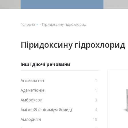
Головна
-
Піридоксину гідрохлорид
Піридоксину гідрохлорид
Інші діючі речовини
Агомелатин
1
Адеметіонін
1
Амброксол
3
Амізон® (енісаміум йодид)
4
Амлодипін
10