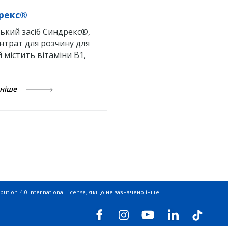
рекс®
ький засіб Синдрекс®,
нтрат для розчину для
й містить вітаміни В1,
ьніше
ution 4.0 International license
, якщо не зазначено інше