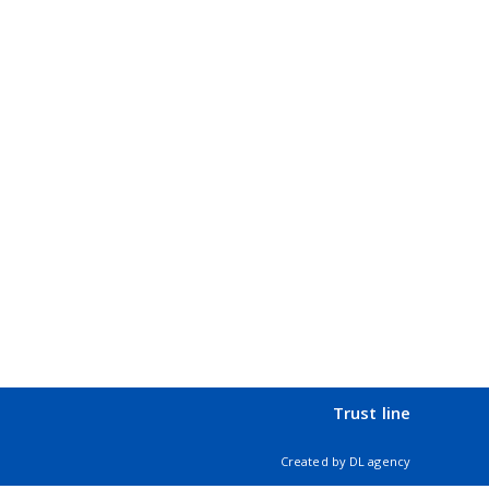
Trust line
Created by
DL agency