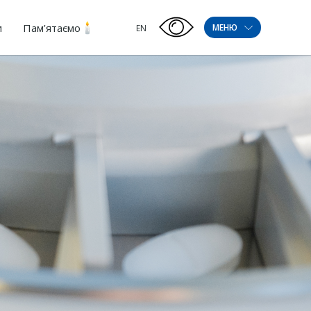
и
Пам’ятаємо
МЕНЮ
EN