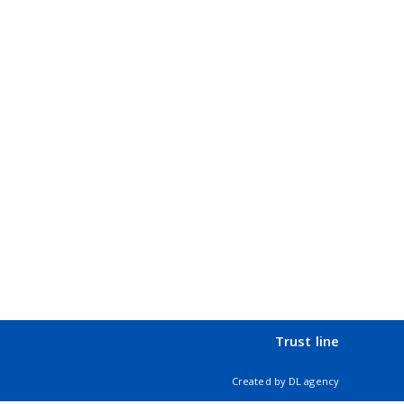
Trust line
Created by
DL agency