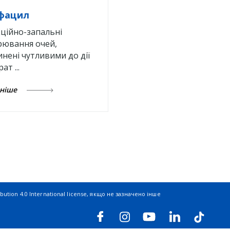
фацил
ційно-запальні
рювання очей,
нені чутливими до дії
ат ...
ьніше
ution 4.0 International license
, якщо не зазначено інше