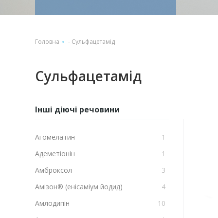
Головна
-
Сульфацетамід
Сульфацетамід
Інші діючі речовини
Агомелатин
1
Адеметіонін
1
Амброксол
3
Амізон® (енісаміум йодид)
4
Амлодипін
10