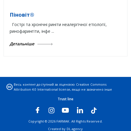
Піновіт®
Гострі та хронічні риніти неалергічної етіології,
ринофарингіти, інфе ...
Детальніше
Весь контент доступний за ліцензією
Creative Commons
Attribution 4.0 International license
, якщо не зазначено інше
Trust line
Copyright © 2026 FARMAK. All Rights Reserved.
Created by
DL agency