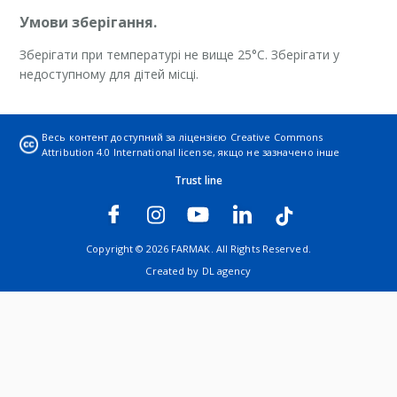
Умови зберігання.
Зберігати при температурі не вище 25°С. Зберігати у
недоступному для дітей місці.
Весь контент доступний за ліцензією
Creative Commons
Attribution 4.0 International license
, якщо не зазначено інше
Trust line
Copyright © 2026 FARMAK. All Rights Reserved.
Created by
DL agency
Упаковка.
По 25 мл у флаконі. По 1 флакону в пачці.
Категорія відпуску.