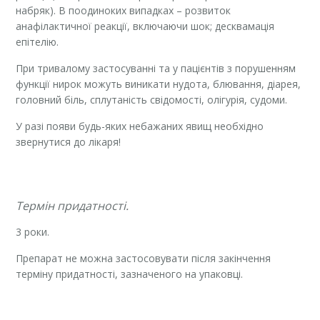
набряк). В поодиноких випадках – розвиток
анафілактичної реакції, включаючи шок; десквамація
епітелію.
При тривалому застосуванні та у пацієнтів з порушенням
функції нирок можуть виникати нудота, блювання, діарея,
головний біль, сплутаність свідомості, олігурія, судоми.
У разі появи будь-яких небажаних явищ необхідно
звернутися до лікаря!
Термін придатності.
3 роки.
Препарат не можна застосовувати після закінчення
терміну придатності, зазначеного на упаковці.