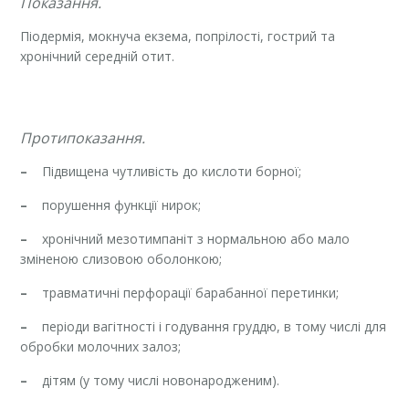
Показання.
Піодермія, мокнуча екзема, попрілості, гострий та
хронічний середній отит.
Протипоказання.
–
Підвищена чутливість до кислоти борної;
–
порушення функції нирок;
–
хронічний мезотимпаніт з нормальною або мало
зміненою слизовою оболонкою;
–
травматичні перфорації барабанної перетинки;
–
періоди вагітності і годування груддю, в тому числі для
обробки молочних залоз;
–
дітям (у тому числі новонародженим).