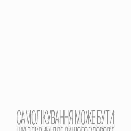
Без рецепта.
Виробник.
АТ «Фармак».
Місцезнаходження виробника
та його адреса
м
і
сця провадження діяльності
.
04080, Україна, м. Київ, вул. Кирилівська, 74.
Дата останнього перегляду.
20.01.2021.