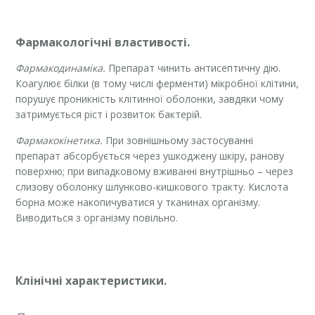
Фармакологічні властивості.
Фармакодинаміка.
Препарат чинить антисептичну дію.
Коагулює білки (в тому числі ферменти) мікробної клітини,
порушує проникність клітинної оболонки, завдяки чому
затримується ріст і розвиток бактерій.
Фармакокінетика.
При зовнішньому застосуванні
препарат абсорбується через ушкоджену шкіру, ранову
поверхню; при випадковому вживанні внутрішньо – через
слизову оболонку шлунково-кишкового тракту. Кислота
борна може накопичуватися у тканинах організму.
Виводиться з організму повільно.
Клінічні характеристики.