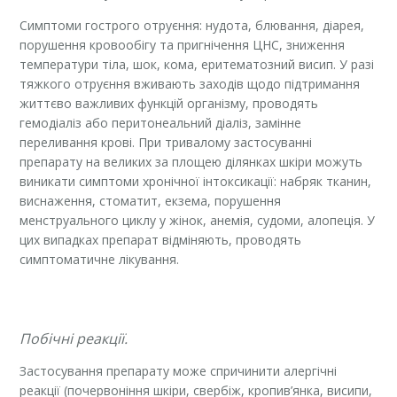
Симптоми гострого отруєння: нудота, блювання, діарея,
порушення кровообігу та пригнічення ЦНС, зниження
температури тіла, шок, кома, еритематозний висип. У разі
тяжкого отруєння вживають заходів щодо підтримання
життєво важливих функцій організму, проводять
гемодіаліз або перитонеальний діаліз, замінне
переливання крові. При тривалому застосуванні
препарату на великих за площею ділянках шкіри можуть
виникати симптоми хронічної інтоксикації: набряк тканин,
виснаження, стоматит, екзема, порушення
менструального циклу у жінок, анемія, судоми, алопеція. У
цих випадках препарат відміняють, проводять
симптоматичне лікування.
Побічні реакції.
Застосування препарату може спричинити алергічні
реакції (почервоніння шкіри, свербіж, кропив’янка, висипи,