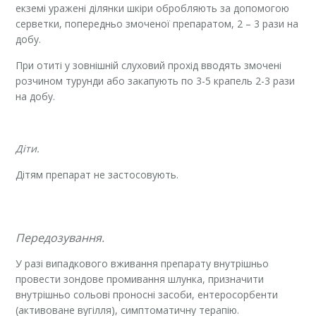
екземі уражені ділянки шкіри обробляють за допомогою
серветки, попередньо змоченої препаратом, 2 – 3 рази на
добу.
При отиті у зовнішній слуховий прохід вводять змочені
розчином турунди або закапують по 3-5 крапель 2-3 рази
на добу.
Діти.
Дітям препарат не застосовують.
Передозування.
У разі випадкового вживання препарату внутрішньо
провести зондове промивання шлунка, призначити
внутрішньо сольові проносні засоби, ентеросорбенти
(активоване вугілля), симптоматичну терапію.