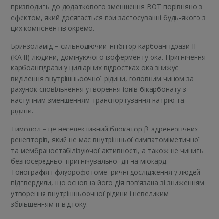
призводить до додаткового зменшення ВОТ порівняно з
ефектом, який досягається при застосуванні будь-якого з
цих компонентів окремо.
Бринзоламід − сильнодіючий інгібітор карбоангідрази II
(КA II) людини, домінуючого ізоферменту ока. Пригнічення
карбоангідрази у циліарних відростках ока знижує
виділення внутрішньоочної рідини, головним чином за
рахунок сповільнення утворення іонів бікарбонату з
наступним зменшенням транспортування натрію та
рідини.
Тимолол − це неселективний блокатор β-адренергічних
рецепторів, який не має внутрішньої симпатоміметичної
та мембраностабілізуючої активності, а також не чинить
безпосередньої пригнічувальної дії на міокард.
Тонографія і флуорофотометричні дослідження у людей
підтвердили, що основна його дія пов’язана зі зниженням
утворення внутрішньоочної рідини і невеликим
збільшенням її відтоку.