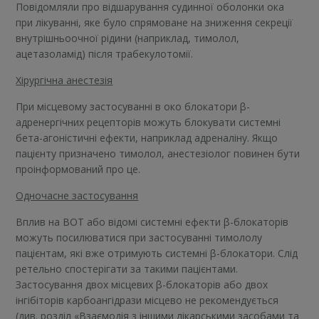
Повідомляли про відшарування судинної оболонки ока
при лікуванні, яке було спрямоване на зниження секреції
внутрішньоочної рідини (наприклад, тимолол,
ацетазоламід) після трабекулотомії.
Хірургічна анестезія
При місцевому застосуванні в око блокатори β-
адренергічних рецепторів можуть блокувати системні
бета-агоністичні ефекти, наприклад адреналіну. Якщо
пацієнту призначено тимолол, анестезіолог повинен бути
проінформований про це.
Одночасне застосування
Вплив на ВОТ або відомі системні ефекти β-блокаторів
можуть посилюватися при застосуванні тимололу
пацієнтам, які вже отримують системні β-блокатори. Слід
ретельно спостерігати за такими пацієнтами.
Застосування двох місцевих β-блокаторів або двох
інгібіторів карбоангідрази місцево не рекомендується
(див. розділ «Взаємодія з іншими лікарськими засобами та