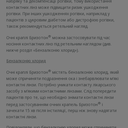
набряку та декомпенсації рогівки, тому використання
контактних лінз може підвищити ризик ушкодження
рогівки. При інших ушкодженнях рогівки, наприклад у
пацієнтів з цукровим діабетом або дистрофією рогівки,
також рекомендується ретельний нагляд.
®
Очні краплі Бризотон
можна застосовувати під час
носіння контактних лінз під ретельним наглядом (див.
нижче розділ «Бензалконію хлорид»).
Бензалконію хлорид
®
Очні краплі Бризотон
містять бензалконію хлорид, який
може спричиняти подразнення ока і знебарвлювати м’які
контактні лінзи. Потрібно уникати контакту лікарського
засобу з м’якими контактними лінзами. Слід попередити
пацієнтів про те, що необхідно знімати контактні лінзи
®
перед застосуванням очних крапель Бризотон
і
зачекати 15 хв після інстиляції, перш ніж знову надягати
контактні лінзи.
Повідомляли, що бензалконію хлорид може спричиняти