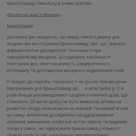
бринзоламіду/тимололу в очних краплях.
Доклінічні дані з безпеки
Бринзоламід
Доклінічні дані вказують, що немає ніякого ризику для
людини при застосуванні бринзоламіду, про що свідчать
фармакологічні дослідження токсичності при
одноразовому введенні, дослідження токсичності
повторних доз, генотоксичності, канцерогенного
потенціалу та дослідження місцевого подразнення очей.
У процесі досліджень токсичності на кролях при введенні
пероральних доз бринзоламіду до 6 мг/кг/добу (у 214
разів більше рекомендованої щоденної клінічної дози, що
становить 28 мкг/кг/добу) не було виявлено впливу на
розвиток плода, незважаючи на значний токсичний вплив
на самку. Аналогічні дослідження на щурах виявили
незначне зменшення осифікації кісток черепа та груднини
плода у самок, які одержували бринзоламід у кількості
18 мг/кг/добу (у 642 рази більше рекомендованої