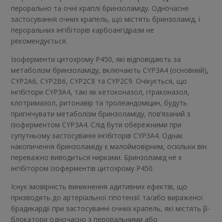
перорально та очні краплі бринзоламіду. Одночасне
застосування очних крапель, що містять бринзоламід, і
пероральних інгібіторів карбоангідрази не
рекомендується.
Ізоферменти цитохрому Р450, які відповідають за
метаболізм бринзоламіду, включають CYP3A4 (основний),
CYP2A6, CYP2B6, CYP2С8 та CYP2С9. Очікується, що
інгібітори CYP3A4, такі як кетоконазол, ітраконазол,
клотримазол, ритонавір та тролеандоміцин, будуть
пригнічувати метаболізм бринзоламіду, пов’язаний з
ізоферментом CYP3A4. Слід бути обережними при
супутньому застосуванні інгібіторів CYP3A4. Однак
накопичення бринзоламіду є малоймовірним, оскільки він
переважно виводиться нирками. Бринзоламід не є
інгібітором ізоферментів цитохрому Р450.
Існує імовірність виникнення адитивних ефектів, що
призводять до артеріальної гіпотензії та/або вираженої
брадикардії при застосуванні очних крапель, які містять β-
блокатори одночасно з пероральними або