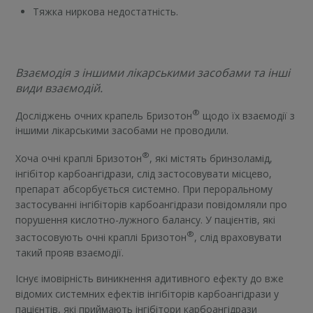
Тяжка ниркова недостатність.
Взаємодія з іншими лікарськими засобами та інші
види взаємодій.
®
Досліджень очних крапель Бризотон
щодо їх взаємодії з
іншими лікарськими засобами не проводили.
®
Хоча очні краплі Бризотон
, які містять бринзоламід,
інгібітор карбоангідрази, слід застосовувати місцево,
препарат абсорбується системно. При пероральному
застосуванні інгібіторів карбоангідрази повідомляли про
порушення кислотно-лужного балансу. У пацієнтів, які
®
застосовують очні краплі Бризотон
, слід враховувати
такий прояв взаємодії.
Існує імовірність виникнення адитивного ефекту до вже
відомих системних ефектів інгібіторів карбоангідрази у
пацієнтів, які приймають інгібітори карбоангідрази