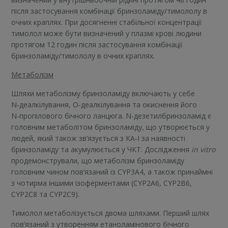
після застосування комбінації бринзоламіду/тимололу в
очних краплях. При досягненні стабільної концентрації
тимолол може бути визначений у плазмі крові людини
протягом 12 годин після застосування комбінації
бринзоламіду/тимололу в очних краплях.
Метаболізм
Шляхи метаболізму бринзоламіду включають у себе
N‑деалкілування, O‑деалкілування та окиснення його
N‑пропілового бічного ланцюга. N‑дезетилбринзоламід є
головним метаболітом бринзоламіду, що утворюється у
людей, який також зв’язується з КA‑I за наявності
бринзоламіду та акумулюється у ЧКТ. Дослідження
іn vitro
продемонстрували, що метаболізм бринзоламіду
головним чином пов’язаний із CYP3A4, а також принаймні
з чотирма іншими ізоферментами (CYP2A6, CYP2B6,
CYP2C8 та CYP2C9).
Тимолол метаболізується двома шляхами. Перший шлях
пов’язаний з утворенням етаноламінового бічного