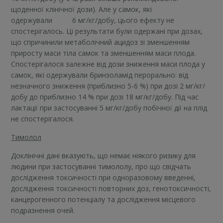
щоденної клінічної дози). Але у самок, які
одержували 6 мг/кг/добу, цього ефекту не
спостерігалось. Ці результати були одержані при дозах,
що спричинили метаболічний ацидоз зі зменшенням
приросту маси тіла самок та зменшенням маси плода.
Спостерігалося залежне від дози зниження маси плода у
самок, які одержували бринзоламід перорально: від
незначного зниження (приблизно 5-6 %) при дозі 2 мг/кг/
добу до приблизно 14 % при дозі 18 мг/кг/добу. Під час
лактації при застосуванні 5 мг/кг/добу побічної дії на плід
не спостерігалося.
Тимолол
Доклінічні дані вказують, що немає ніякого ризику для
людини при застосуванні тимололу, про що свідчать
дослідження токсичності при одноразовому введенні,
дослідження токсичності повторних доз, генотоксичності,
канцерогенного потенціалу та дослідження місцевого
подразнення очей.