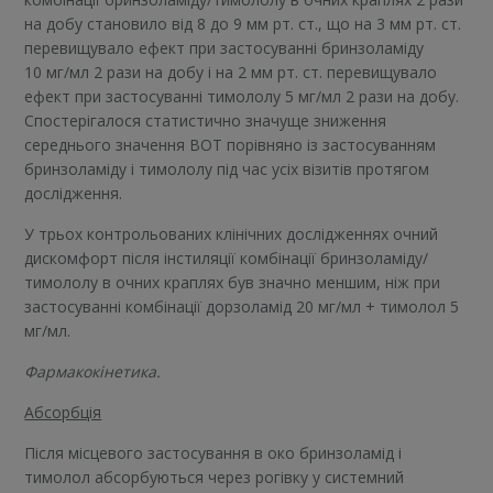
на добу становило від 8 до 9 мм рт. ст., що на 3 мм рт. ст.
перевищувало ефект при застосуванні бринзоламіду
10 мг/мл 2 рази на добу і на 2 мм рт. ст. перевищувало
ефект при застосуванні тимололу 5 мг/мл 2 рази на добу.
Спостерігалося статистично значуще зниження
середнього значення ВОТ порівняно із застосуванням
бринзоламіду і тимололу під час усіх візитів протягом
дослідження.
У трьох контрольованих клінічних дослідженнях очний
дискомфорт після інстиляції комбінації бринзоламіду/
тимололу в очних краплях був значно меншим, ніж при
застосуванні комбінації дорзоламід 20 мг/мл + тимолол 5
мг/мл.
Фармакокінетика.
Абсорбція
Після місцевого застосування в око бринзоламід і
тимолол абсорбуються через рогівку у системний