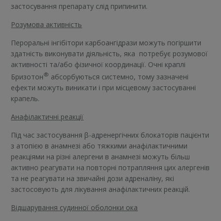
застосування препарату слід припинити.
Розумова активність
Пероральні інгібітори карбоангідрази можуть погіршити
здатність виконувати діяльність, яка потребує розумової
активності та/або фізичної координації. Очні краплі
®
Бризотон
абсорбуються системно, тому зазначені
ефекти можуть виникати і при місцевому застосуванні
крапель.
Анафілактичні реакції
Під час застосування β-адренергічних блокаторів пацієнти
з атопією в анамнезі або тяжкими анафілактичними
реакціями на різні алергени в анамнезі можуть більш
активно реагувати на повторні потрапляння цих алергенів
та не реагувати на звичайні дози адреналіну, які
застосовують для лікування анафілактичних реакцій.
Відшарування судинної оболонки ока