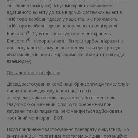
інші види взаємодій»). Існує імовірність виникнення
адитивного ефекту до вже відомих системних ефектів
інгібіторів карбоангідрази у пацієнтів, які приймають
інгібітори карбоангідрази перорально та очні краплі
®
Бризотон
. Супутнє застосування очних крапель
®
Бризотон
і пероральних інгібіторів карбоангідрази не
досліджувалося, тому не рекомендується (див. розділ
«Взаємодія з іншими лікарськими засобами та інші види
взаємодій»).
Офтальмологічні ефекти
Досвід застосування комбінації бринзоламіду/тимололу в
очних краплях для лікування пацієнтів із
псевдоексфоліативною глаукомою або пігментною
глаукомою обмежений. Слід бути обережним при
лікуванні таких пацієнтів, рекомендується здійснювати
постійний моніторинг ВОТ.
Після припинення застосування препарату очікується, що
зниження ВОТ триватиме протягом 5-7 днів і потенційно