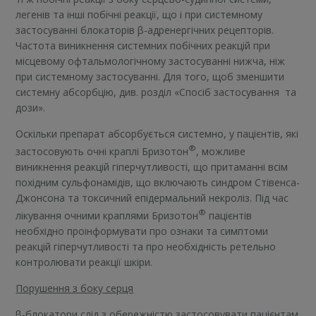
легенів та інші побічні реакції, що і при системному
застосуванні блокаторів β-адренергічних рецепторів.
Частота виникнення системних побічних реакцій при
місцевому офтальмологічному застосуванні нижча, ніж
при системному застосуванні. Для того, щоб зменшити
системну абсорбцію, див. розділ «Спосіб застосування та
дози».
Оскільки препарат абсорбується системно, у пацієнтів, які
®
застосовують очні краплі Бризотон
, можливе
виникнення реакцій гіперчутливості, що притаманні всім
похідним сульфонамідів, що включають синдром Стівенса-
Джонсона та токсичний епідермальний некроліз. Під час
®
лікування очними краплями Бризотон
пацієнтів
необхідно проінформувати про ознаки та симптоми
реакцій гіперчутливості та про необхідність ретельно
контролювати реакції шкіри.
Порушення з боку серця
β-блокатори слід з обережністю застосовувати пацієнтам