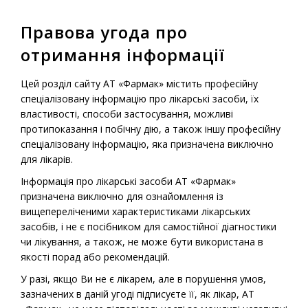
Правова угода про
МЕНЮ
отримання інформації
Головна
-
Продукція
-
Рецептурні лікарські засоби
-
Цей розділ сайту АТ «Фармак» містить професійну
Бризотон
спеціалізовану інформацію про лікарські засоби, їх
властивості, способи застосування, можливі
протипоказання і побічну дію, а також іншу професійну
спеціалізовану інформацію, яка призначена виключно
Рецептурний лікарський препарат
для лікарів.
Бризотон
Інформація про лікарські засоби АТ «Фармак»
призначена виключно для ознайомлення із
вищепереліченими характеристиками лікарських
засобів, і не є посібником для самостійної діагностики
чи лікування, а також, не може бути використана в
якості порад або рекомендацій.
У разі, якщо Ви не є лікарем, але в порушення умов,
зазначених в даній угоді підписуєте її, як лікар, АТ