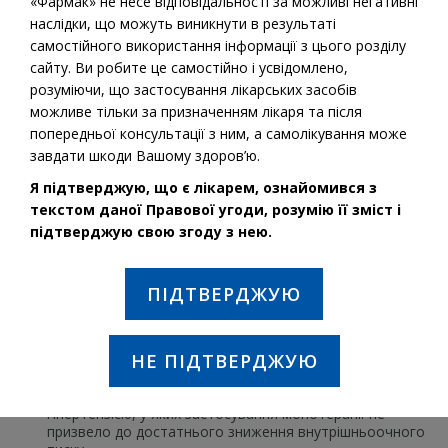
«Фармак» не несе відповідальності за можливі негативні
наслідки, що можуть виникнути в результаті
самостійного використання інформації з цього розділу
сайту. Ви робите це самостійно і усвідомлено,
розуміючи, що застосування лікарських засобів
можливе тільки за призначенням лікаря та після
попередньої консультації з ним, а самолікування може
завдати шкоди Вашому здоров’ю.
Я підтверджую, що є лікарем, ознайомився з
текстом даної Правової угоди, розумію її зміст і
підтверджую свою згоду з нею.
Діюча речовина:
Бринзоламід
ПІДТВЕРДЖУЮ
Тимолол
ПОКАЗАННЯ ДО ЗАСТОСУВАННЯ:
НЕ ПІДТВЕРДЖУЮ
Зниження внутрішньоочного тиску у дорослих
пацієнтів з відкритокутовою глаукомою або очною
гіпертензією, у яких застосування монотерапії не
призвело до достатнього зниження внутрішньоочного