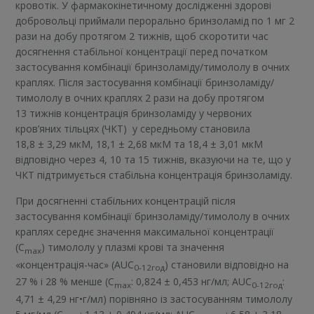
кровотік. У фармакокінетичному дослідженні здорові
добровольці приймали перорально бринзоламід по 1 мг 2
рази на добу протягом 2 тижнів, щоб скоротити час
досягнення стабільної концентрації перед початком
застосування комбінації бринзоламіду/тимололу в очних
краплях. Після застосування комбінації бринзоламіду/
тимололу в очних краплях 2 рази на добу протягом
13 тижнів концентрація бринзоламіду у червоних
кров’яних тільцях (ЧКТ) у середньому становила
18,8 ± 3,29 мкM, 18,1 ± 2,68 мкM та 18,4 ± 3,01 мкM
відповідно через 4, 10 та 15 тижнів, вказуючи на те, що у
ЧКТ підтримується стабільна концентрація бринзоламіду.
При досягненні стабільних концентрацій після
застосування комбінації бринзоламіду/тимололу в очних
краплях середнє значення максимальної концентрації
(C
) тимололу у плазмі крові та значення
max
«концентрація-час» (AUC
) становили відповідно на
0-12год
27 % і 28 % менше (C
: 0,824 ± 0,453 нг/мл; AUC
:
max
0-12год
4,71 ± 4,29 нг•г/мл) порівняно із застосуванням тимололу