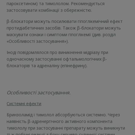
пароксетином) та тимололом. Рекомендується
застосовувати комбінації з обережністю.
β-блокатори можуть посилювати гіпоглікемічний ефект
протидіабетичних засобів. Також β-блокатори можуть
маскувати ознаки і симптоми гіпоглікемії (див. розділ
«Особливості застосування»).
Іноді повідомлялося про виникнення мідріазу при
одночасному застосуванні офтальмологічних β-
блокаторів та адреналіну (епінефрину).
Особливості застосування.
Системні ефекти
Бринзоламід і тимолол абсорбуються системно. Через
наявність β-адренергічного активного компонента
тимололу при застосуванні препарату можуть виникнути
ті ж побічні реакції з боку серцево-судинної системи,