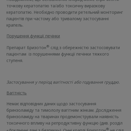
точкову кератопатію та/або токсичну виразкову
кератопатію. Необхідно проводити ретельний моніторинг
пацієнтів при частому або тривалому застосуванні
крапель.
Порушення функції печінки
®
Препарат Бризотон
слід з обережністю застосовувати
пацієнтам із порушеннями функції печінки тяжкого
ступеня.
Застосування у період вагітності або годування груддю.
Вагітність
Немає відповідних даних щодо застосування
бринзоламіду та тимололу вагітним жінкам. Дослідження
бринзоламіду на тваринах продемонстрували наявність
токсичного впливу на репродуктивну функцію (див. розділ
®
«Доклінічні дані з безпеки»). Очні краплі Бризотон
не слід