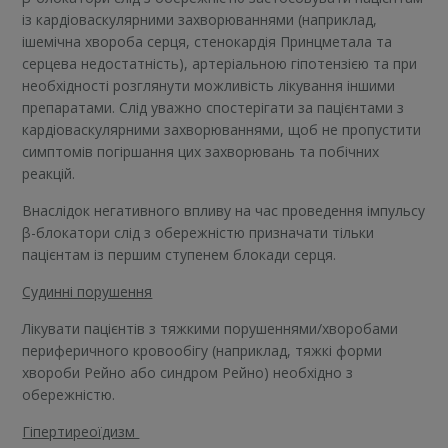
із кардіоваскулярними захворюваннями (наприклад,
ішемічна хвороба серця, стенокардія Принцметала та
серцева недостатність), артеріальною гіпотензією та при
необхідності розглянути можливість лікування іншими
препаратами. Слід уважно спостерігати за пацієнтами з
кардіоваскулярними захворюваннями, щоб не пропустити
симптомів погіршання цих захворювань та побічних
реакцій.
Внаслідок негативного впливу на час проведення імпульсу
β-блокатори слід з обережністю призначати тільки
пацієнтам із першим ступенем блокади серця.
Судинні порушення
Лікувати пацієнтів з тяжкими порушеннями/хворобами
периферичного кровообігу (наприклад, тяжкі форми
хвороби Рейно або синдром Рейно) необхідно з
обережністю.
Гіпертиреоїдизм