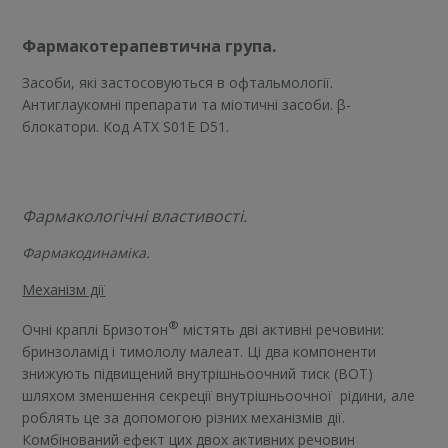
Фармакотерапевтична група.
Засоби, які застосовуються в офтальмології.
Антиглаукомні препарати та міотичні засоби. β-
блокатори. Код АТХ S01E D51.
Фармакологічні властивості.
Фармакодинаміка.
Механізм дії
®
Очні краплі Бризотон
містять дві активні речовини:
бринзоламід і тимололу малеат. Ці два компоненти
знижують підвищений внутрішньоочний тиск (ВОТ)
шляхом зменшення секреції внутрішньоочної рідини, але
роблять це за допомогою різних механізмів дії.
Комбінований ефект цих двох активних речовин