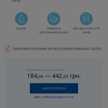
тиску.
Краплі
Зовнішнє
Для дорослих з 18
застосування (в око)
років
Завантажити інструкцію для застосування лікарського засобу
Орієнтовна ціна в аптеках:
184
,
—
442
,
грн.
00
00
ЦІНИ В АПТЕКАХ
Дані з сайту
tsinanaliky.com.ua