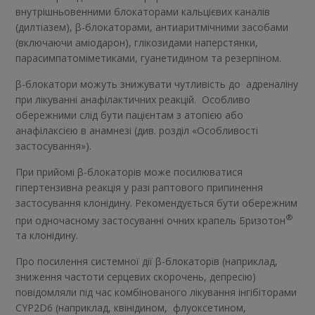
внутрішньовенними блокаторами кальцієвих каналів
(дилтіазем), β-блокаторами, антиаритмічними засобами
(включаючи аміодарон), глікозидами наперстянки,
парасимпатоміметиками, гуанетидином та резерпіном.
β-блокатори можуть знижувати чутливість до адреналіну
при лікуванні анафілактичних реакцій. Особливо
обережними слід бути пацієнтам з атопією або
анафілаксією в анамнезі (див. розділ «Особливості
застосування»).
При прийомі β-блокаторів може посилюватися
гіпертензивна реакція у разі раптового припинення
застосування клонідину. Рекомендується бути обережним
®
при одночасному застосуванні очних крапель Бризотон
та клонідину.
Про посилення системної дії β-блокаторів (наприклад,
зниження частоти серцевих скорочень, депресію)
повідомляли під час комбінованого лікування інгібіторами
CYP2D6 (наприклад, квінідином, флуоксетином,