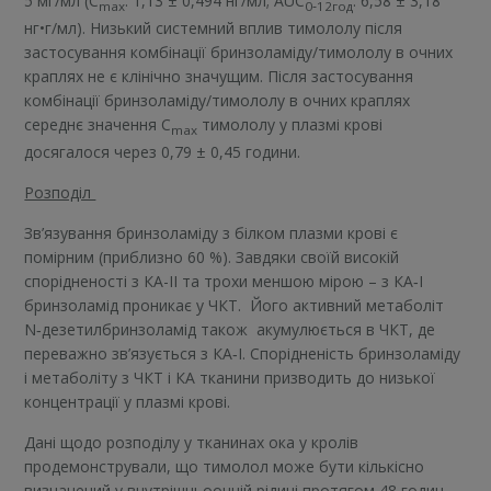
5 мг/мл (C
: 1,13 ± 0,494 нг/мл; AUC
: 6,58 ± 3,18
max
0‑12год
нг•г/мл). Низький системний вплив тимололу після
застосування комбінації бринзоламіду/тимололу в очних
краплях не є клінічно значущим. Після застосування
комбінації бринзоламіду/тимололу в очних краплях
середнє значення C
тимололу у плазмі крові
max
досягалося через 0,79 ± 0,45 години.
Розподіл
Зв’язування бринзоламіду з білком плазми крові є
помірним (приблизно 60 %). Завдяки своїй високій
спорідненості з КА-ІІ та трохи меншою мірою – з КA‑I
бринзоламід проникає у ЧКТ. Його активний метаболіт
N‑дезетилбринзоламід також акумулюється в ЧКТ, де
переважно зв’язується з КA‑I. Спорідненість бринзоламіду
і метаболіту з ЧКТ і КA тканини призводить до низької
концентрації у плазмі крові.
Дані щодо розподілу у тканинах ока у кролів
продемонстрували, що тимолол може бути кількісно
визначений у внутрішньоочній рідині протягом 48 годин