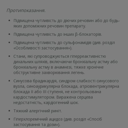
Протипоказання.
Підвищена чутливість до діючих речовин або до будь-
яких допоміжних речовин препарату.
Підвищена чутливість до інших β-блокаторів.
Підвищена чутливість до сульфонамідів (див. розділ
«Особливості застосування»).
Стани, які супроводжуються гіперреактивністю
дихальних шляхів, включаючи бронхіальну астму або
бронхіальну астму в анамнезі, тяжке хронічне
обструктивне захворювання легень.
Синусова брадикардія, синдром слабкості синусового
вузла, синоаурикулярна блокада, атріовентрикулярна
блокада ІІ або ІІІ ступеня, не контрольована
кардіостимулятором. Виражена серцева
недостатність, кардіогенний шок.
Тяжкий алергічний риніт.
Гіперхлоремічний ацидоз (див. розділ «Спосіб
застосування та дози»).