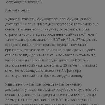
Фармакодинамічна дія
Клінічні ефекти
У дванадцятимісячному контрольованому клінічному
дослідженні у пацієнтів з відкритокутовою глаукомою або
очною гіпертензією, які, на думку дослідників, могли
отримати користь від застосування комбінованої терапії
та які мали середнє значення ВОТ від 25 до 27 мм рт. ст.,
середнє зниження ВОТ при застосуванні комбінації
бринзоламіду/тимололу в очних краплях 2 рази на добу
становило від 7 до 9 мм рт. ст. У всіх часових точках під
час всіх візитів пацієнтів середнє зниження ВОТ при
застосуванні комбінації дорзоламід 20 мг/мл + тимолол 5
мг/мл не перевищувало аналогічний ефект при
застосуванні комбінації бринзоламіду/тимололу.
У шестимісячному контрольованому клінічному
дослідженні у пацієнтів з відкритокутовою глаукомою або
очною гіпертензією із середнім значенням ВОТ від 25 до
27 мм рт. ст. середнє зниження ВОТ при застосуванні
комбінації бринзоламіду/тимололу в очних краплях 2 рази