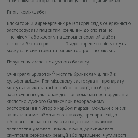
коли очікувана користь перевищує потенційний ризик.
Гіпоглікемія/діабет
Блокатори β-адренергічних рецепторів слід з обережністю
застосовувати пацієнтам, схильним до спонтанної
гіпоглікемії або хворим на декомпенсований діабет,
оскільки блокатори β-адренорецепторів можуть
маскувати симптоми та ознаки гострої гіпоглікемії.
Порушення кислотно-лужного балансу
®
Очні краплі Бризотон
містять бринзоламід, який є
сульфонамідом. При місцевому застосуванні препарату
можуть виникати такі ж побічні реакції, що й при
застосуванні сульфонамідів. Повідомляли про порушення
кислотно-лужного балансу при пероральному
застосуванні інгібіторів карбоангідрази. Оскільки є ризик
виникнення метаболічного ацидозу, препарат слід з
обережністю застосовувати пацієнтам із ризиком
виникнення ураження нирок. У випадку виникнення
симптомів серйозних реакцій або підвищеної чутливості