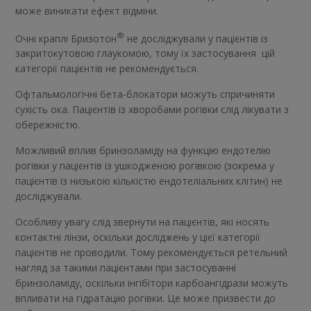
може виникати ефект відміни.
®
Очні краплі Бризотон
не досліджували у пацієнтів із
закритокутовою глаукомою, тому їх застосування цій
категорії пацієнтів не рекомендується.
Офтальмологічні бета-блокатори можуть спричиняти
сухість ока. Пацієнтів із хворобами рогівки слід лікувати з
обережністю.
Можливий вплив бринзоламіду на функцію ендотелію
рогівки у пацієнтів із ушкодженою рогівкою (зокрема у
пацієнтів із низькою кількістю ендотеліальних клітин) не
досліджували.
Особливу увагу слід звернути на пацієнтів, які носять
контактні лінзи, оскільки досліджень у цієї категорії
пацієнтів не проводили. Тому рекомендується ретельний
нагляд за такими пацієнтами при застосуванні
бринзоламіду, оскільки інгібітори карбоангідрази можуть
впливати на гідратацію рогівки. Це може призвести до