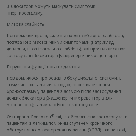
β-блокатори можуть маскувати симптоми
гіпертиреоїдизму.
М’язова слабкість
Повідомляли про підсилення проявів м’язової слабкості,
пов’язаної з міастенічними симптомами (наприклад,
диплопія, птоз і загальна слабкість), які проявлялися при
застосуванні блокаторів β-адренергічних рецепторів.
Порушення функції органів дихання
Повідомлялося про реакції з боку дихальної системи, в
тому числі летальний наслідок, через виникнення
бронхоспазму у пацієнтів з астмою після застосування
деяких блокаторів β-адренергічних рецепторів для
місцевого офтальмологічного застосування.
®
Очні краплі Бризотон
слід з обережністю застосовувати
пацієнтам із легким/помірним ступенем хронічного
обструктивного захворювання легень (ХОЗЛ) і лише тоді,