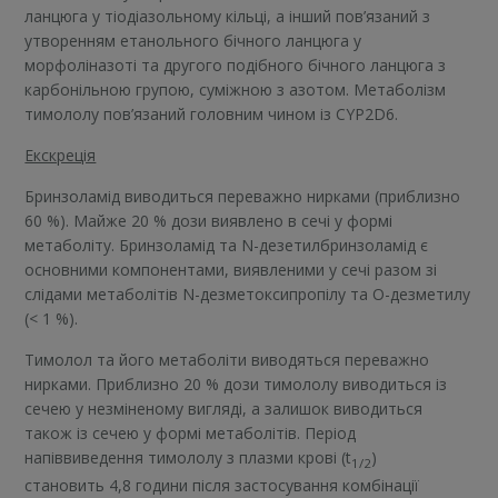
ланцюга у тіодіазольному кільці, а інший пов’язаний з
утворенням етанольного бічного ланцюга у
морфоліназоті та другого подібного бічного ланцюга з
карбонільною групою, суміжною з азотом. Метаболізм
тимололу пов’язаний головним чином із CYP2D6.
Екскреція
Бринзоламід виводиться переважно нирками (приблизно
60 %). Майже 20 % дози виявлено в сечі у формі
метаболіту. Бринзоламід та N-дезетилбринзоламід є
основними компонентами, виявленими у сечі разом зі
слідами метаболітів N-дезметоксипропілу та О-дезметилу
(< 1 %).
Тимолол та його метаболіти виводяться переважно
нирками. Приблизно 20 % дози тимололу виводиться із
сечею у незміненому вигляді, а залишок виводиться
також із сечею у формі метаболітів. Період
напіввиведення тимололу з плазми крові (t
)
1/2
становить 4,8 години після застосування комбінації