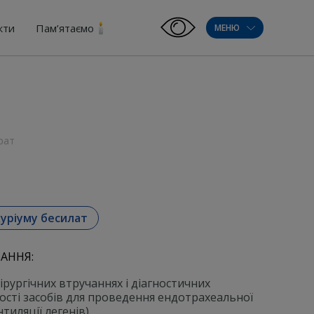
кти
Пам’ятаємо
МЕНЮ
рат
уріуму бесилат
АННЯ:
хірургічних втручаннях і діагностичних
ості засобів для проведення ендотрахеальної
тиляції легенів).