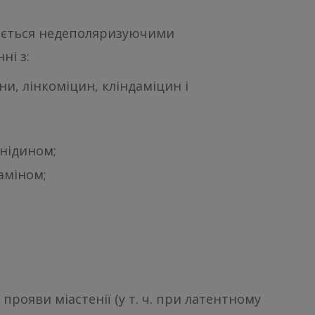
няється недеполяризуючими
ні з:
и, лінкоміцин, кліндаміцин і
інідином;
аміном;
ояви міастенії (у т. ч. при латентному