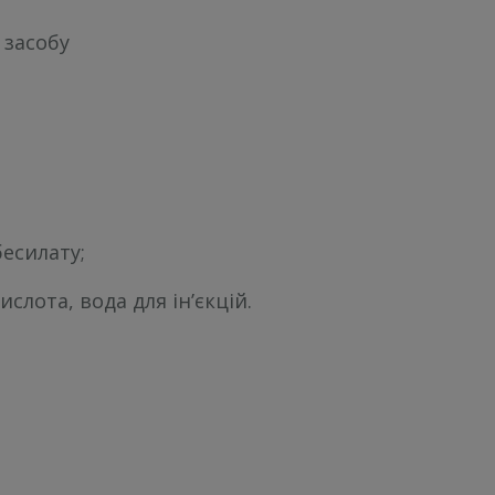
 засобу
бесилату;
лота, вода для ін’єкцій.