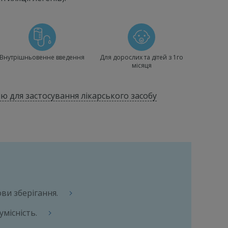
Внутрішньовенне введення
Для дорослих та дітей з 1го
місяця
ю для застосування лікарського засобу
ви зберігання.
умісність.