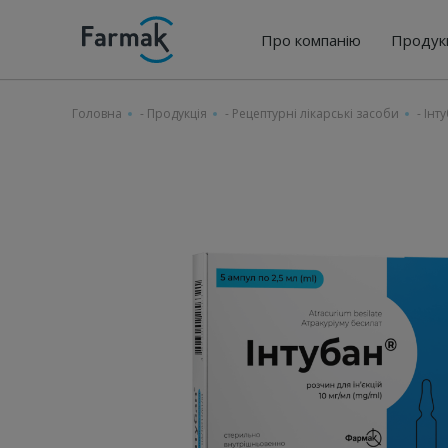
Про компанію
Продук
Головна
-
Продукція
-
Рецептурні лікарські засоби
-
Інт