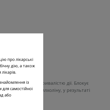
АТХ M03A C04.
цію про лікарські
бічну дію, а також
лікарів.
знайомлення із
у зі середньою тривалістю дії. Блокує
 для самостійної
изуючій дії ацетилхоліну, у результаті
ад або
и.