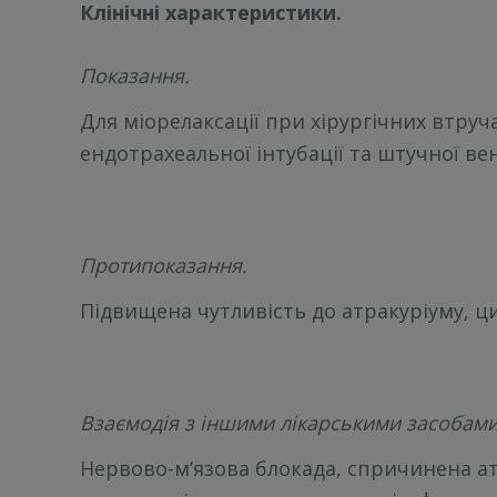
Клінічні характеристики.
Показання.
Для міорелаксації при хірургічних втруч
ендотрахеальної інтубації та штучної вен
Протипоказання
.
Підвищена чутливість до атракуріуму, ц
Взаємодія з іншими лікарськими засобами 
Нервово-м’язова блокада, спричинена а