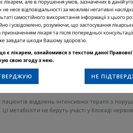
 є лікарем, але в порушення умов, зазначених в даній угод
» не несе відповідальності за можливі негативні наслід
ої варіабельності розвитку та тривалості дії ат
ьтаті самостійного використання інформації з цього роз
ку (див. розділ «Діти»).
йно і усвідомлено, розуміючи, що застосування лікарськ
 призначенням лікаря та після попередньої консультації 
же завдати шкоди Вашому здоров’ю.
уріуму бесилат спонтанно метаболізується шлях
о є лікарем, ознайомився з текстом даної Правової 
 відбувається при фізіологічних значеннях рН і
жую свою згоду з нею.
их естераз плазми крові. Елімінація атракуріуму 
у є лауданозин та інші метаболіти. Метаболіти 
ТВЕРДЖУЮ
НЕ ПІДТВЕР
ами плазми крові становить приблизно 82 %, пер
ю.
 пацієнтів відділень інтенсивної терапії з пору
. Ці метаболіти не беруть участі у блокаді нервов