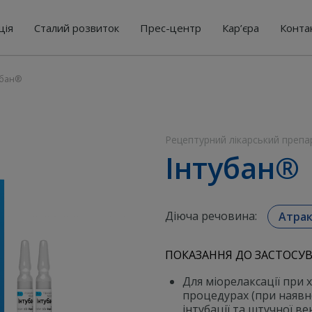
ція
Сталий розвиток
Прес-центр
Кар’єра
Конта
убан®
Рецептурний лікарський препа
Інтубан®
Діюча речовина:
Атрак
ПОКАЗАННЯ ДО ЗАСТОСУВ
Для міорелаксації при 
процедурах (при наявн
інтубації та штучної вен