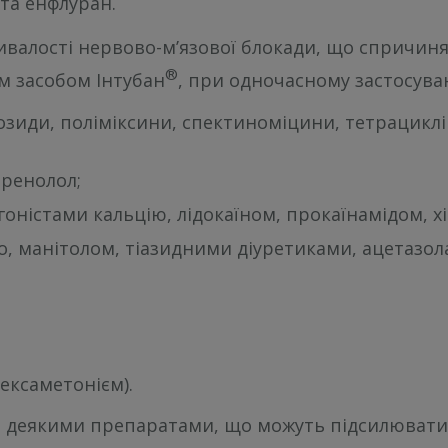
 та енфлуран.
ивалості нервово-м’язової блокади, що спричи
®
им засобом Інтубан
, при одночасному застосуван
зиди, поліміксини, спектиноміцини, тетрациклін
пренолол;
ністами кальцію, лідокаїном, прокаїнамідом, х
о, манітолом, тіазидними діуретиками, ацетазол
ексаметонієм).
 деякими препаратами, що можуть підсилювати пр