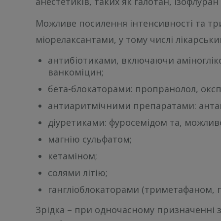
анестетиків, таких як галотан, ізофлуран
Можливе посилення інтенсивності та тр
міорелаксантами, у тому числі лікарськ
антибіотиками, включаючи аміногліко
ванкоміцин;
бета-блокаторами: пропранолол, окс
антиаритмічними препаратами: антаго
діуретиками: фуросемідом та, можлив
магнію сульфатом;
кетаміном;
солями літію;
гангліоблокаторами (триметафаном, г
Зрідка – при одночасному призначенні з