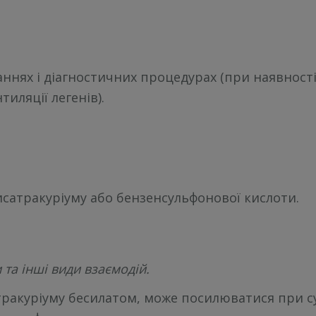
аннях і діагностичних процедурах (при наявност
тиляції легенів).
исатракуріуму або бензенсульфонової кислоти.
та інші види взаємодій.
тракуріуму бесилатом, може посилюватися при су