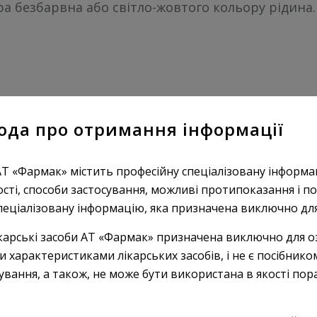
а безбарвна або світло-жовтого кольору рідина.
м дії. Інші сполуки четвертинного амонію. Код 
ода про отримання інформації
АТ «Фармак» містить професійну спеціалізовану інформа
ості, способи застосування, можливі протипоказання і по
пеціалізовану інформацію, яка призначена виключно для 
карські засоби АТ «Фармак» призначена виключно для о
ичної дії недеполяризуючого конкурентного тип
характеристиками лікарських засобів, і не є посібником
келетних м’язових волокон і перешкоджає деполяр
кування, а також, не може бути використана в якості пор
вої передачі на рівні постсинаптичної мембран