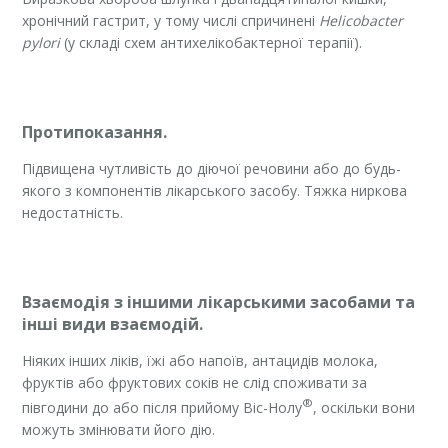
хронічний гастрит, у тому числі спричинені
Helicobacter
pylori
(у складі схем антихелікобактерної терапії).
Протипоказання
.
Підвищена чутливість до діючої речовини або до будь-
якого з компонентів лікарського засобу. Тяжка ниркова
недостатність.
Взаємодія з іншими лікарськими засобами та
інші види взаємодій.
Ніяких інших ліків, їжі або напоїв, антацидів молока,
фруктів або фруктових соків не слід споживати за
®
півгодини до або після прийому Віс-Нолу
, оскільки вони
можуть змінювати його дію.