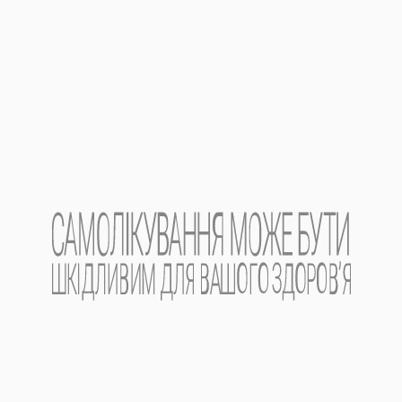
Категорія відпуску.
Без рецепта.
Виробник.
АТ «Фармак».
Місцезнаходження
виробника та його адреса
м
і
сця провадження діяльності
.
Україна, 04080, м. Київ, вул. Кирилівська, 74.
Реклама лікарського засобу. Перед
застосуванням лікарського засобу
обов’язково проконсультуйтесь з лікарем
та ознайомтесь з інструкцією на