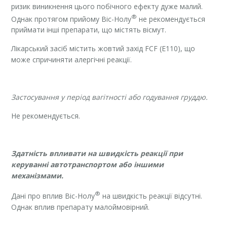
ризик виникнення цього побічного ефекту дуже малий.
®
Однак протягом прийому Віс-Нолу
не рекомендується
приймати інші препарати, що містять вісмут.
Лікарський засіб містить жовтий захід FCF (Е110), що
може спричиняти алергічні реакції.
Застосування у період вагітності або годування груддю.
Не рекомендується.
Здатність впливати на швидкість реакції при
керуванні автотранспортом або іншими
механізмами.
®
Дані про вплив Віс-Нолу
на швидкість реакції відсутні.
Однак вплив препарату малоймовірний.