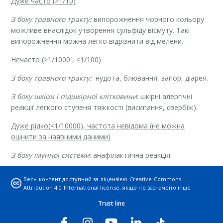
Дуже часто
(>1/10)
З боку травного тракту:
випорожнення чорного кольору
можливе внаслідок утворення сульфіду вісмуту. Такі
випорожнення можна легко відрізнити від мелени.
Нечасто (>1/1000 , <1/100)
З боку травного тракту:
нудота, блювання, запор, діарея.
З боку шкіри і підшкірної клітковини
: шкірні алергічні
реакції легкого ступеня тяжкості (висипання, свербіж).
Дуже рідко(<1/10000), частота невідома (не можна
оцінити за наявними даними)
З боку імунної системи
: анафілактична реакція.
Весь контент доступний за ліцензією
Creative Commons
Attribution 4.0 International license
, якщо не зазначено інше
Термін придатності.
Trust line
4 роки.