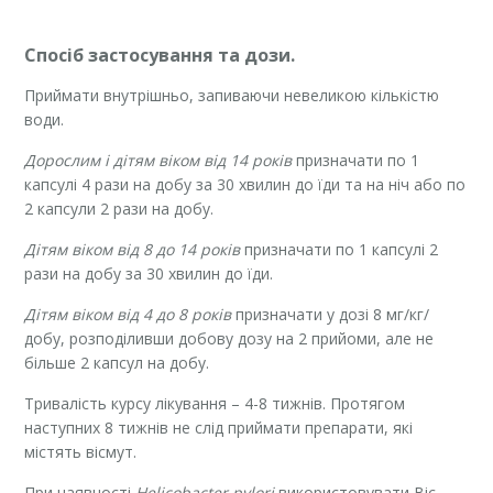
Спосіб застосування та дози.
Приймати внутрішньо, запиваючи невеликою кількістю
води.
Дорослим і дітям віком від 14 років
призначати по 1
капсулі 4 рази на добу за 30 хвилин до їди та на ніч або по
2 капсули 2 рази на добу.
Дітям віком від 8 до 14 років
призначати по 1 капсулі 2
рази на добу за 30 хвилин до їди.
Дітям віком від 4 до 8 років
призначати у дозі 8 мг/кг/
добу, розподіливши добову дозу на 2 прийоми, але не
більше 2 капсул на добу.
Тривалість курсу лікування – 4-8 тижнів. Протягом
наступних 8 тижнів не слід приймати препарати, які
містять вісмут.
При наявності
Helicobacter pylori
використовувати Віс-