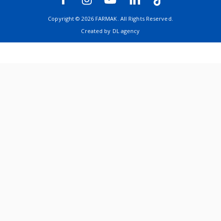
Не застосовувати препарат після закінчення терміну
Copyright © 2026 FARMAK. All Rights Reserved.
придатності, зазначеного на упаковці
.
Created by
DL agency
Умови зберігання.
Зберігати в оригінальній упаковці при температурі не
о
вище 25
С.
Зберігати у недоступному для дітей місці.
Упаковка.
№ 30 (10х3), № 100 (10х10) у блістері.