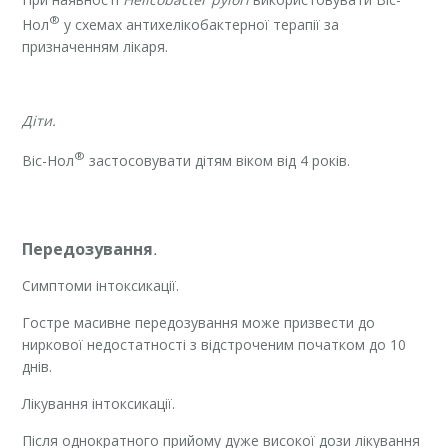
®
Нол
у схемах антихелікобактерної терапії за
призначенням лікаря.
Діти
.
®
Віс-Нол
застосовувати дітям віком від 4 років.
Передозування
.
Cимптоми інтоксикації.
Гостре масивне передозування може призвести до
ниркової недостатності з відстроченим початком до 10
днів.
Лікування інтоксикації.
Після однократного прийому дуже високої дози лікування