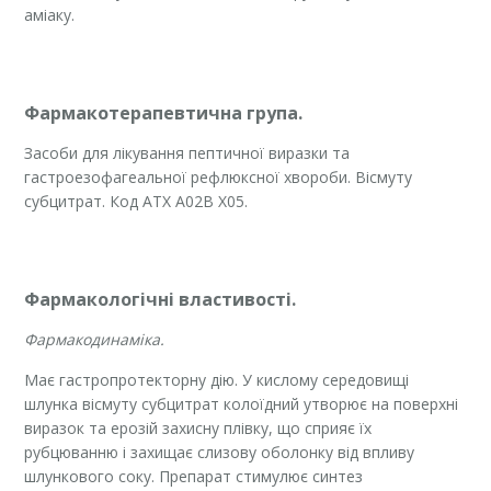
аміаку.
Фармакотерапевтична група.
Засоби для лікування пептичної виразки та
гастроезофагеальної рефлюксної хвороби. Вісмуту
субцитрат. Код АТХ А02В Х05.
Фармакологічні властивості.
Фармакодинаміка.
Має гастропротекторну дію. У кислому середовищі
шлунка вісмуту субцитрат колоїдний утворює на поверхні
виразок та ерозій захисну плівку, що сприяє їх
рубцюванню і захищає слизову оболонку від впливу
шлункового соку. Препарат стимулює синтез