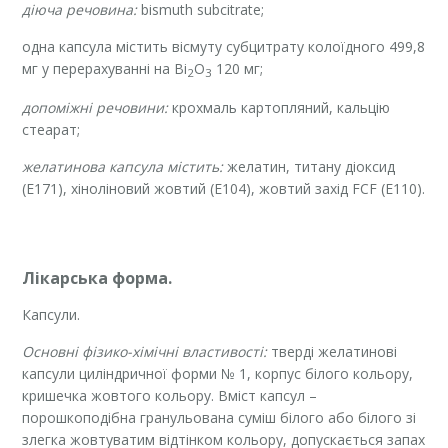
діюча речовина
:
bismuth subcitrate;
одна капсула містить вісмуту субцитрату колоїдного 499,8
мг у перерахуванні на Ві
О
120 мг;
2
3
допоміжні речовини:
крохмаль картопляний, кальцію
стеарат;
желатинова капсула містить:
желатин, титану діоксид
(Е171), хіноліновий жовтий (Е104), жовтий захід FCF (Е110).
Лікарська форма.
Капсули.
Основні фізико-хімічні властивості:
тверді желатинові
капсули циліндричної форми № 1, корпус білого кольору,
кришечка жовтого кольору. Вміст капсул –
порошкоподібна гранульована суміш білого або білого зі
злегка жовтуватим відтінком кольору, допускається запах