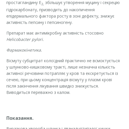
простагландину Е
збільшує утворення муцину і секрецію
2,
гідрокарбонату, призводить до накопичення
епідермального фактора росту в зоні дефекту, знижує
активність пепсину і пепсиногену.
Препарат має антимікробну активність стосовно
Helicobacter рylori.
Фармакокінетика.
Вісмуту субцитрат колоїдний практично не всмоктується
у шлунково-кишковому тракті, лише незначна кількість
активної речовини потрапляє у кров та екскретується із
сечею, при цьому концентрація вісмуту у плазмі крові
після закінчення лікування швидко знижується.
Виводиться переважно з калом.
Показання.
Виразкова хвороба шлунка і дванадцятипалої кишки,