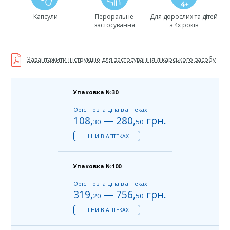
Капсули
Пероральне
Для дорослих та дітей
застосування
з 4х років
Завантажити інструкцію для застосування лікарського засобу
Упаковка №30
Орієнтовна ціна в аптеках:
108
,
—
280
,
грн.
30
50
ЦІНИ В АПТЕКАХ
Упаковка №100
Орієнтовна ціна в аптеках:
319
,
—
756
,
грн.
20
50
ЦІНИ В АПТЕКАХ