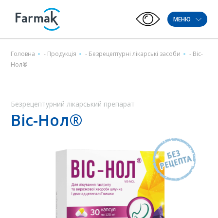
МЕНЮ
Головна
-
Продукція
-
Безрецептурні лікарські засоби
-
Віс-
Нол®
Безрецептурний лікарський препарат
Віс-Нол®