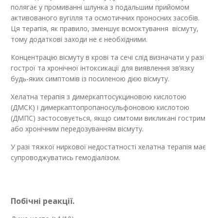
полягає у промиванні шлунка з подальшим прийомом
активованого вугілля та осмотичних проносних засобів.
Ця терапія, як правило, зменшує всмоктування вісмуту,
тому додаткові заходи не є необхідними.
Концентрацію вісмуту в крові та сечі слід визначати у разі
гострої та хронічної інтоксикації для виявлення зв’язку
будь-яких симптомів із посиленою дією вісмуту.
Хелатна терапія з димеркаптосукциновою кислотою
(ДМСК) і димеркаптопропаносульфоновою кислотою
(ДМПС) застосовується, якщо симтоми викликані гострим
або хронічним передозуванням вісмуту.
У разі тяжкої ниркової недостатності хелатна терапія має
супроводжуватись гемодіалізом.
Побічні реакції.