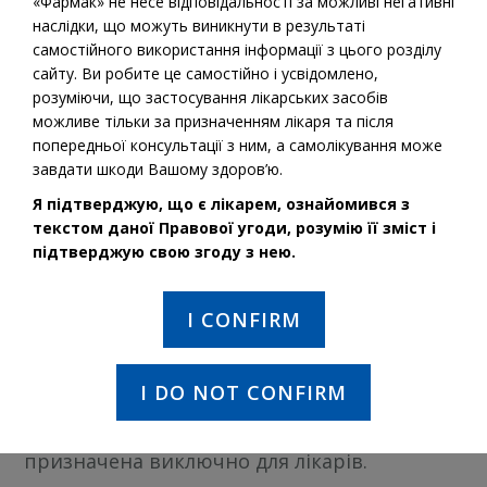
«Фармак» не несе відповідальності за можливі негативні
наслідки, що можуть виникнути в результаті
самостійного використання інформації з цього розділу
INN:
Propofol
сайту. Ви робите це самостійно і усвідомлено,
розуміючи, що застосування лікарських засобів
можливе тільки за призначенням лікаря та після
попередньої консультації з ним, а самолікування може
завдати шкоди Вашому здоров’ю.
Solution for injection
Intravenous
For adults and children
Я підтверджую, що є лікарем, ознайомився з
application
3 years old
текстом даної Правової угоди, розумію її зміст і
підтверджую свою згоду з нею.
Order on:
I CONFIRM
I DO NOT CONFIRM
Інформація про лікарські засоби,
призначена виключно для лікарів.