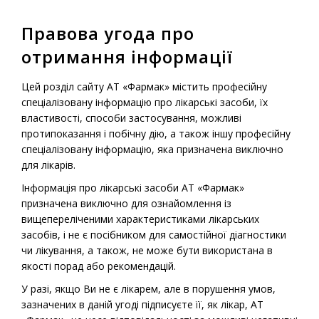
Правова угода про
MENU
отримання інформації
Home
-
Drugs
-
Prescription medications
-
Diprofol 2%
Цей розділ сайту АТ «Фармак» містить професійну
спеціалізовану інформацію про лікарські засоби, їх
властивості, способи застосування, можливі
протипоказання і побічну дію, а також іншу професійну
Prescription Medications
спеціалізовану інформацію, яка призначена виключно
Diprofol 2%
для лікарів.
Інформація про лікарські засоби АТ «Фармак»
призначена виключно для ознайомлення із
вищепереліченими характеристиками лікарських
засобів, і не є посібником для самостійної діагностики
чи лікування, а також, не може бути використана в
якості порад або рекомендацій.
У разі, якщо Ви не є лікарем, але в порушення умов,
зазначених в даній угоді підписуєте її, як лікар, АТ