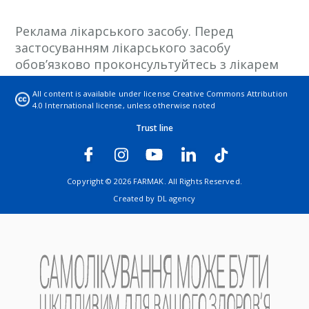
Реклама лікарського засобу. Перед
застосуванням лікарського засобу
обов’язково проконсультуйтесь з лікарем
та ознайомтесь з інструкцією на
All content is available under license
Creative Commons Attribution
лікарський засіб.
4.0 International license
, unless otherwise noted
Trust line
Copyright © 2026 FARMAK. All Rights Reserved.
Created by
DL agency