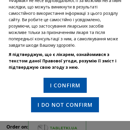
«Фармак» не несе відповідальності за можливі негативні
наслідки, що можуть виникнути в результаті
самостійного використання інформації з цього розділу
сайту. Ви робите це самостійно і усвідомлено,
розуміючи, що застосування лікарських засобів
можливе тільки за призначенням лікаря та після
попередньої консультації з ним, а самолікування може
завдати шкоди Вашому здоров’ю.
INN:
Progesterone
Я підтверджую, що є лікарем, ознайомився з
текстом даної Правової угоди, розумію її зміст і
ATC groups: Genito-urinary system and sex hormones
підтверджую свою згоду з нею.
INN: Progesterone
Measure, pack:solution for inj. 1%, 2,5% 1 ml №5, №10
I CONFIRM
Solution for injection
Multiple input methods
For adults 18 years old
I DO NOT CONFIRM
Order on: