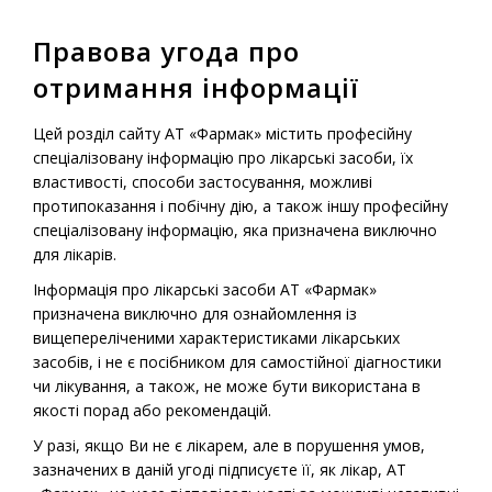
Правова угода про
MENU
отримання інформації
Home
-
Drugs
-
Prescription medications
-
Injesta
Цей розділ сайту АТ «Фармак» містить професійну
спеціалізовану інформацію про лікарські засоби, їх
властивості, способи застосування, можливі
протипоказання і побічну дію, а також іншу професійну
Prescription Medications
спеціалізовану інформацію, яка призначена виключно
Injesta
для лікарів.
Інформація про лікарські засоби АТ «Фармак»
призначена виключно для ознайомлення із
вищепереліченими характеристиками лікарських
засобів, і не є посібником для самостійної діагностики
чи лікування, а також, не може бути використана в
якості порад або рекомендацій.
У разі, якщо Ви не є лікарем, але в порушення умов,
зазначених в даній угоді підписуєте її, як лікар, АТ