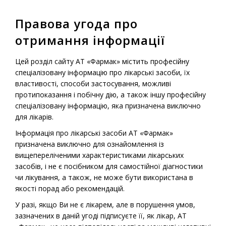
Правова угода про
MENU
отримання інформації
Home
-
Drugs
-
Prescription medications
-
Reumoxicam
Цей розділ сайту АТ «Фармак» містить професійну
(solution)
спеціалізовану інформацію про лікарські засоби, їх
властивості, способи застосування, можливі
протипоказання і побічну дію, а також іншу професійну
спеціалізовану інформацію, яка призначена виключно
Prescription Medications
для лікарів.
Reumoxicam (solution)
Інформація про лікарські засоби АТ «Фармак»
призначена виключно для ознайомлення із
вищепереліченими характеристиками лікарських
засобів, і не є посібником для самостійної діагностики
чи лікування, а також, не може бути використана в
якості порад або рекомендацій.
У разі, якщо Ви не є лікарем, але в порушення умов,
зазначених в даній угоді підписуєте її, як лікар, АТ