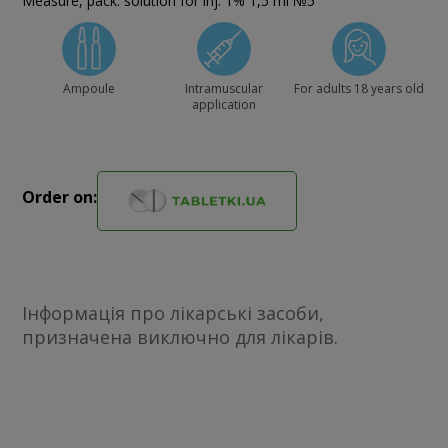
Measure, pack: solution for inj. 1% 1,5 ml №5
Ampoule
Intramuscular
For adults 18 years old
application
Order on:
Інформація про лікарські засоби,
призначена виключно для лікарів.