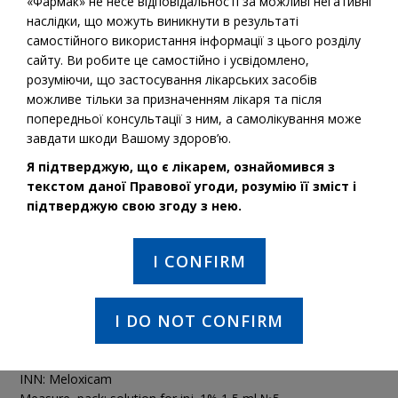
«Фармак» не несе відповідальності за можливі негативні
наслідки, що можуть виникнути в результаті
самостійного використання інформації з цього розділу
сайту. Ви робите це самостійно і усвідомлено,
розуміючи, що застосування лікарських засобів
можливе тільки за призначенням лікаря та після
попередньої консультації з ним, а самолікування може
завдати шкоди Вашому здоров’ю.
Я підтверджую, що є лікарем, ознайомився з
текстом даної Правової угоди, розумію її зміст і
підтверджую свою згоду з нею.
I CONFIRM
INN:
Meloxicam
I DO NOT CONFIRM
ATC groups: Musculo-skeletal system
INN: Meloxicam