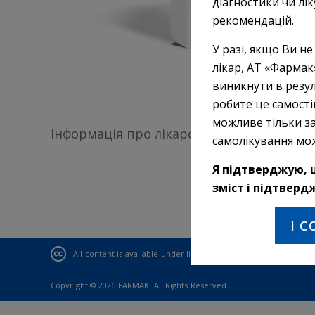
діагностики чи лі
рекомендацій.
У разі, якщо Ви не
лікар, АТ «Фармак
виникнути в резул
робите це самості
можливе тільки за
Інформація про лікарські засоби, призна
самолікування мо
Я підтверджую, щ
зміст і підтверд
I 
All content is available under license
Creative Commons Attribut
Copyright © 2026 FARMAK. All Rights Reserved.