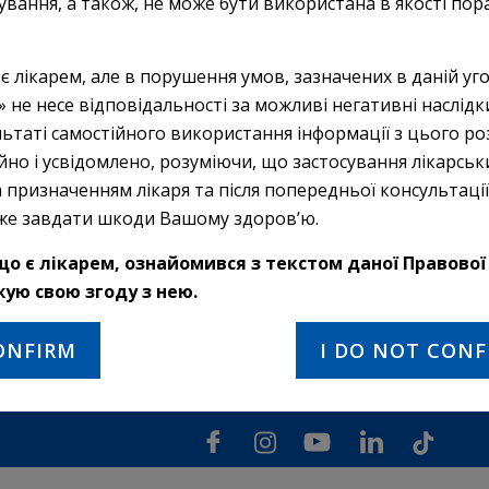
кування, а також, не може бути використана в якості пор
Order on:
 є лікарем, але в порушення умов, зазначених в даній угод
» не несе відповідальності за можливі негативні наслід
ьтаті самостійного використання інформації з цього роз
йно і усвідомлено, розуміючи, що застосування лікарськ
 призначенням лікаря та після попередньої консультації 
чена виключно для лікарів.
же завдати шкоди Вашому здоров’ю.
о є лікарем, ознайомився з текстом даної Правової 
жую свою згоду з нею.
CONFIRM
I DO NOT CONF
ion 4.0 International license
, unless otherwise noted