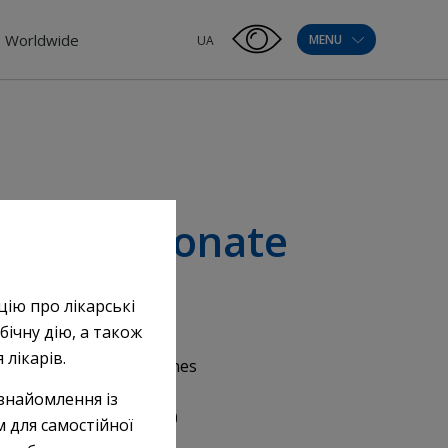
Worldwide
MENU
UA
one propionate
цію про лікарські
бічну дію, а також
лікарів.
y system and sex hormones
ate
знайомлення із
inj. 1%, 5% 1 ml №5, №10
 для самостійної