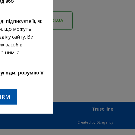
ад або
і підписуєте її, як
ки, що можуть
ділу сайту. Ви
их засобів
з ним, а
угоди, розумію її
IRM
Trust line
Created by
DL agency