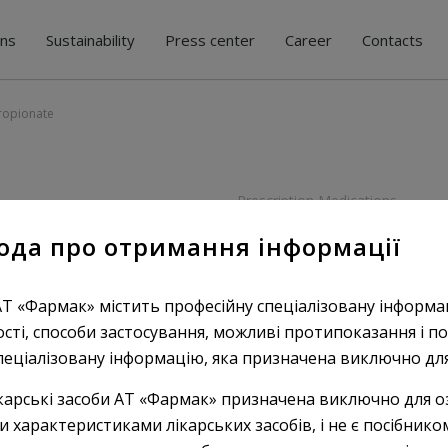
ons
Sustainability
Press center
Career
Contacts
ropionate
Prescription Medications
Testostеr
ода про отримання інформації
АТ «Фармак» містить професійну спеціалізовану інформа
INN:
Testosterone
ості, способи застосування, можливі протипоказання і по
пеціалізовану інформацію, яка призначена виключно для 
ATC groups: Genito-urinar
INN: Testostеrone propion
карські засоби АТ «Фармак» призначена виключно для о
Measure, pack:solution for 
характеристиками лікарських засобів, і не є посібником