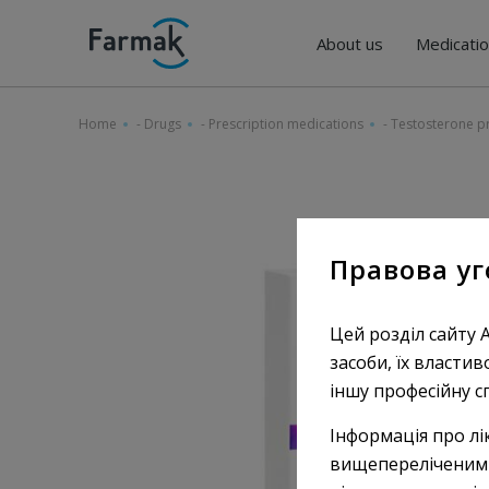
About us
Medicati
Home
-
Drugs
-
Prescription medications
-
Testostеrone p
Правова уг
Цей розділ сайту 
засоби, їх властив
іншу професійну с
Інформація про лі
вищепереліченими 