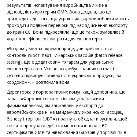
результатів інспектування виробництва ліків на
відповідність критеріям GMP. Вона додала, що це
призводить до того, що українські фармвиробники мають
проходити подвійні перевірки під час здійснення експорту
до країн ЄС. Вона підкреслила, що це також зумовлює й
додаткові фінансові витрати для експортерів.
«Згодом у межах окремої процедури здійснюється
контроль якості партії лікарських засобів (batch release
testing), що є додатковим тягарем для українських
експортерів ліків. Усе це потребує значних витрат і
суттєво підвищує собівартість української продукції за
кордоном», – роз’яснила вона.
Директорка з корпоративних комунікацій доповнила, що
наразі
«
Фармак
»
спільно з іншим українськими
фармкомпаніями, які зацікавлені у експорті до
европейських країн, на майданчику Української асоціації
бізнесу і торгівлі (UBTA) прагнуть об’єднати зусилля, щоб
спільно просувати ідеї взаємного визнання з ЄС
сертифікатів GMP та нівелювання бар’єрів у торгівлі ЛЗ в