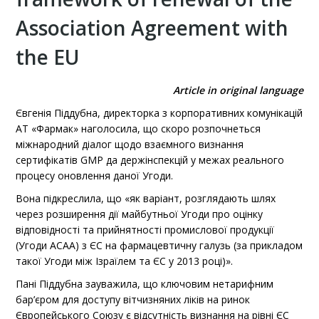
Association Agreement with
the EU
Article in original language
Євгенія Піддубна, директорка з корпоративних комунікацій
АТ «Фармак» наголосила, що скоро розпочнеться
міжнародний діалог щодо взаємного визнання
сертифікатів GMP да держінспекцій у межах реального
процесу оновлення даної Угоди.
Вона підкреслила, що «як варіант, розглядають шлях
через розширення дії майбутньої Угоди про оцінку
відповідності та прийнятності промислової продукції
(Угоди АСАА) з ЄС на фармацевтичну галузь (за прикладом
такої Угоди між Ізраїлем та ЄС у 2013 році)».
Пані Піддубна зауважила, що ключовим нетарифним
бар’єром для доступу вітчизняних ліків на ринок
Європейського Союзу є відсутність визнання на рівні ЄС