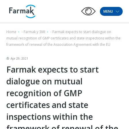
MENU
Home
-
Farmak у ЗМІ
-
Farmak expects to start dialogue on
mutual recognition of GMP certificates and state inspections within the
framework of renewal of the Association Agreement with the EU
Apr 29, 2021
Farmak expects to start
dialogue on mutual
recognition of GMP
certificates and state
inspections within the
framework of renewal of the