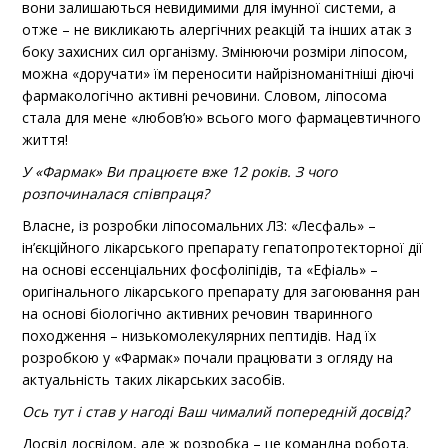
вони залишаються невидимими для імунної системи, а
отже – не викликають алергічних реакцій та інших атак з
боку захисних сил організму. Змінюючи розміри ліпосом,
можна «доручати» їм переносити найрізноманітніші діючі
фармакологічно активні речовини. Словом, ліпосома
стала для мене «любов’ю» всього мого фармацевтичного
життя!
У «Фармак» Ви працюєте вже 12 років. З чого
розпочиналася співпраця?
Власне, із розробки ліпосомальних ЛЗ: «Лесфаль» –
ін’єкційного лікарського препарату гепатопротекторної дії
на основі ессенціальних фосфоліпідів, та «Ефіаль» –
оригінального лікарського препарату для загоювання ран
на основі біологічно активних речовин тваринного
походження – низькомолекулярних пептидів. Над їх
розробкою у «Фармак» почали працювати з огляду на
актуальність таких лікарських засобів.
Ось тут і став у нагоді Ваш чималий попередній досвід?
Досвід досвідом, але ж розробка – це командна робота.