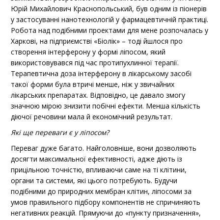
Юрій Михайлович Краснопольський, був одним із піонерів
у застосуванні нанотехнологій у фармацевтичній практиці.
Робота над подібними проектами для мене розпочалась у
Харкові, на підприємстві «Біолік» – тоді йшлося про
створення інтерферону у формі ліпосом, який
використовувався під час протипухлинної терапії.
Терапевтична доза інтерферону в лікарському засобі
такої форми була втричі менше, ніж у звичайних
лікарських препаратах. Відповідно, це давало змогу
значною мірою знизити побічні ефекти. Менша кількість
діючої речовини мала й економічний результат.
Які ще переваги є у ліпосом?
Переваг дуже багато. Найголовніше, вони дозволяють
досягти максимальної ефективності, адже діють із
прицільною точністю, впливаючи саме на ті клітини,
органи та системи, які цього потребують. Будучи
подібними до природних мембран клітин, ліпосоми за
умов правильного підбору компонентів не спричиняють
негативних реакцій. Прямуючи до «пункту призначення»,