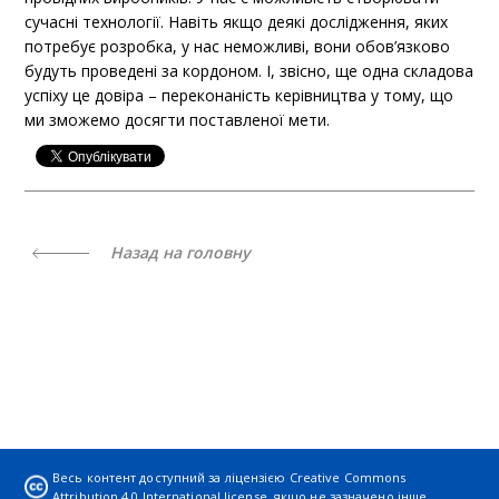
сучасні технології. Навіть якщо деякі дослідження, яких
потребує розробка, у нас неможливі, вони обов’язково
будуть проведені за кордоном. І, звісно, ще одна складова
успіху це довіра – переконаність керівництва у тому, що
ми зможемо досягти поставленої мети.
Назад на головну
Весь контент доступний за ліцензією
Creative Commons
Attribution 4.0 International license
, якщо не зазначено інше