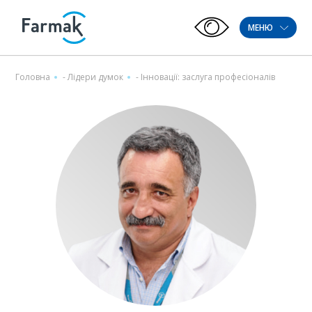
МЕНЮ
Головна
-
Лідeри думок
-
Інновації: заслуга професіоналів