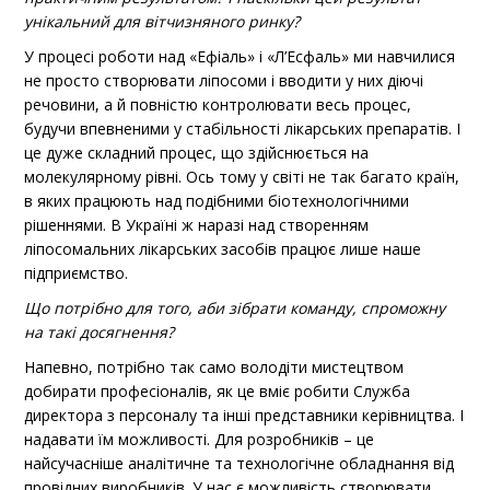
унікальний для вітчизняного ринку?
У процесі роботи над «Ефіаль» і «Л’Есфаль» ми навчилися
не просто створювати ліпосоми і вводити у них діючі
речовини, а й повністю контролювати весь процес,
будучи впевненими у стабільності лікарських препаратів. І
це дуже складний процес, що здійснюється на
молекулярному рівні. Ось тому у світі не так багато країн,
в яких працюють над подібними біотехнологічними
рішеннями. В Україні ж наразі над створенням
ліпосомальних лікарських засобів працює лише наше
підприємство.
Що потрібно для того, аби зібрати команду, спроможну
на такі досягнення?
Напевно, потрібно так само володіти мистецтвом
добирати професіоналів, як це вміє робити Служба
директора з персоналу та інші представники керівництва. І
надавати їм можливості. Для розробників – це
найсучасніше аналітичне та технологічне обладнання від
провідних виробників. У нас є можливість створювати