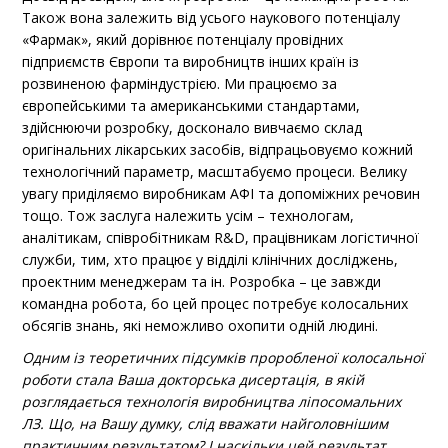
Також вона залежить від усього наукового потенціалу
«Фармак», який дорівнює потенціалу провідних
підприємств Європи та виробництв інших країн із
розвиненою фарміндустрією. Ми працюємо за
європейськими та американськими стандартами,
здійснюючи розробку, досконало вивчаємо склад
оригінальних лікарських засобів, відпрацьовуємо кожний
технологічний параметр, масштабуємо процеси. Велику
увагу приділяємо виробникам АФІ та допоміжних речовин
тощо. Тож заслуга належить усім – технологам,
аналітикам, співробітникам R&D, працівникам логістичної
служби, тим, хто працює у відділі клінічних досліджень,
проектним менеджерам та ін. Розробка – це завжди
командна робота, бо цей процес потребує колосальних
обсягів знань, які неможливо охопити одній людині.
Одним із теоретичних підсумків проробленої колосальної
роботи стала Ваша докторська дисертація, в якій
розглядається технологія виробництва ліпосомальних
ЛЗ. Що, на Вашу думку, слід вважати найголовнішим
практичним результатом? І наскільки цей результат