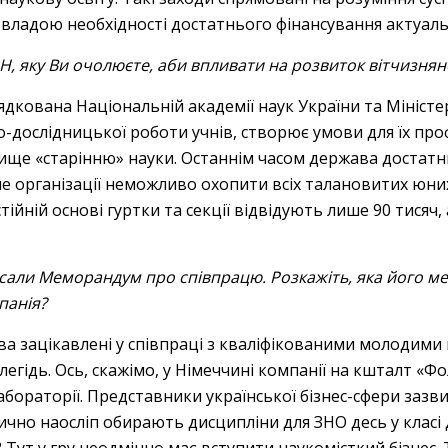
 владою необхідності достатнього фінансування актуал
Н, яку Ви очолюєте, аби впливати на розвиток вітчизнян
ядкована Національній академії наук України та Міністер
о-дослідницької роботи учнів, створює умови для їх пр
ще «старінню» науки. Останнім часом держава достатнь
ише організації неможливо охопити всіх талановитих юни
остійній основі гуртки та секції відвідують лише 90 тися
сали Меморандум про співпрацю. Розкажіть, яка його м
панія?
тва зацікавлені у співпраці з кваліфікованими молодим
легідь. Ось, скажімо, у Німеччині компанії на кшталт «Ф
абораторії. Представники української бізнес-сфери заз
тично наосліп обирають дисципліни для ЗНО десь у класі 