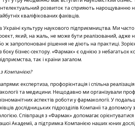
 Тут у гру неодмінно має вступити наукомісткий бізнес
інтелектуальний розвиток та сприяють нарощуванню на
айбутніх кваліфікованих фахівців.
в Україні культуру наукового підприємництва. Ми часто
роект, який, на жаль, не може бути реалізований, адже ні
о ж запропоновані рішення не діють на практиці. Зоріє
боку бізнес-сектору. «Фармак» є однією з небагатьох ко
ідприємства, так і країни загалом.
 з Компанією?
напрями: експертиза, профорієнтація і спільна реалізаці
рмакології та медицини. Нещодавно ми організували про
різноманітних аспектів роботи у фармакології. У подал
ахівців дослідницьких підрозділів Компанії та допомогу
ологією. Співпраця з «Фармак» допомагає орієнтуватися 
 нашої Академії, а підтримка Компанією наших юних дослі