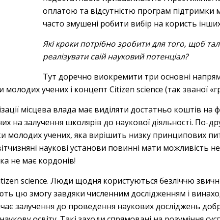
оплатою та відсутністю програм підтримки м
часто змушені робити вибір на користь інших
Які кроки потрібно зробити для того, щоб т
реалізувати свій науковий потенціал?
Тут доречно виокремити три основні напрями
молодих учених і концепт Citizen science (так званої «г
зації місцева влада має виділяти достатньо коштів на ф
их на залучення школярів до наукової діяльності. По-дру
 молодих учених, яка вирішить низку принципових пита
вітчизняні наукові установи повинні мати можливість не
а не має кордонів!
tizen science. Люди щодня користуються безліччю звични
ть цю змогу завдяки численним дослідженням і винахо
чає залучення до проведення наукових досліджень добр
наукову освіту. Такі заходи спрямовані на розуміння су