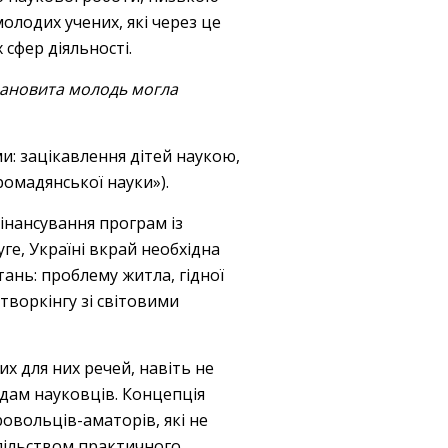
олодих учених, які через це
 сфер діяльності.
алановита молодь могла
: зацікавлення дітей наукою,
ромадянської науки»).
інансування програм із
ге, Україні вкрай необхідна
нь: проблему житла, гідної
творкінгу зі світовими
х для них речей, навіть не
дам науковців. Концепція
овольців-аматорів, які не
спільством практичного