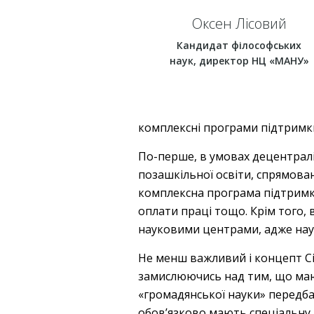
Оксен Лісовий
Кандидат філософських
наук, директор НЦ «МАНУ»
комплексні програми підтримки 
По-перше, в умовах децентралі
позашкільної освіти, спрямован
комплексна програма підтримки
оплати праці тощо. Крім того, 
науковими центрами, адже наук
Не менш важливий і концепт Ci
замислюючись над тим, що маю
«громадянської науки» передба
обов’язково мають спеціальну 