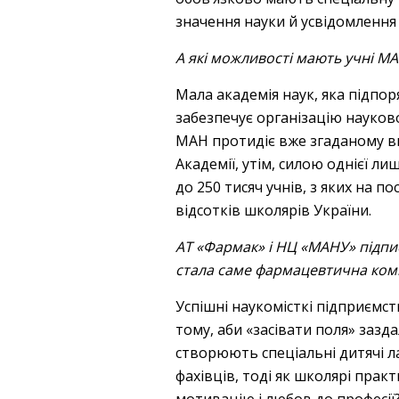
значення науки й усвідомлення
А які можливості мають учні МА
Мала академія наук, яка підпор
забезпечує організацію науков
МАН протидіє вже згаданому ви
Академії, утім, силою однієї л
до 250 тисяч учнів, з яких на п
відсотків школярів України.
АТ «Фармак» і НЦ «МАНУ» підпи
стала саме фармацевтична ком
Успішні наукомісткі підприємс
тому, аби «засівати поля» зазда
створюють спеціальні дитячі л
фахівців, тоді як школярі прак