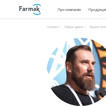
Про компанію
Продукці
Головна
-
Лідeри думок
-
Україні не