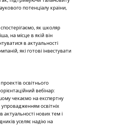
. Так, підтримуючи талановиту
укового потенціалу країни,
 спостерігаємо, як школяр
ша, на місце в якій він
нтуватися в актуальності
мпаній, які готові інвестувати
я проектів освітнього
форієнтаційний вебінар:
ьшому чекаємо на експертну
 з упровадженням освітніх
в актуальності нових тем і
дників уселяє надію на