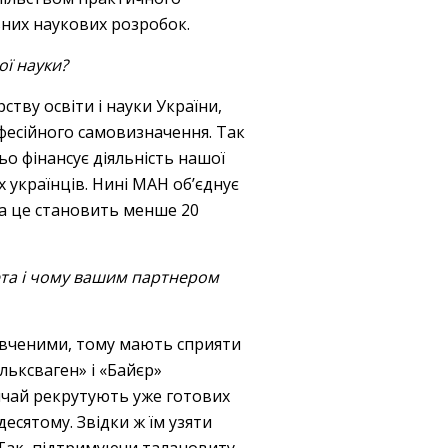
ьних наукових розробок.
ої науки?
ству освіти і науки України,
офесійного самовизначення. Так
о фінансує діяльність нашої
х українців. Нині МАН об’єднує
ч, а це становить менше 20
ета і чому вашим партнером
и вченими, тому мають сприяти
ольксваген» і «Байєр»
вичай рекрутують уже готових
десятому. Звідки ж їм узяти