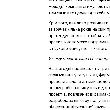
мотивацію і любов до професії?
молодь, компанії стимулюють 
тим самим готуючи і для себе м
Крім того, важливо розвивати 
витрачає кілька років на свій п
претендує, повністю зайнята аб
проектів допоможе підтримка з 
в наукове майбутнє – як свого п
У чому полягає ваша співпраця
На сьогодні нас цікавлять три 
спрямування у галузі хімії, фа
провели діалог з дітьми щодо 
оцінку робіт наших учнів від ф
проектів, пов’язаних із фармак
розробок, за які беруться учні
піднесення вітчизняної науки.