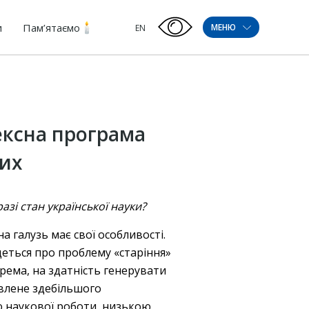
и
Пам’ятаємо
МЕНЮ
EN
ексна програма
их
азі стан української науки?
 галузь має свої особливості.
деться про проблему «старіння»
рема, на здатність генерувати
овлене здебільшого
 наукової роботи, низькою