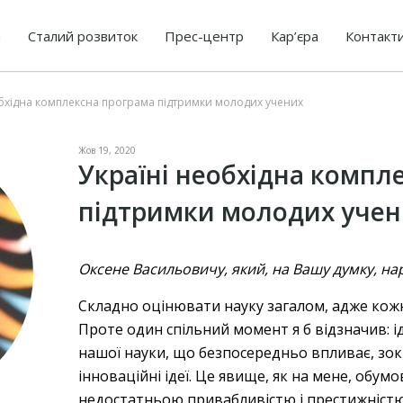
я
Сталий розвиток
Прес-центр
Кар’єра
Контакт
обхідна комплексна програма підтримки молодих учених
Жов 19, 2020
Україні необхідна компл
підтримки молодих учен
Оксене Васильовичу, який, на Вашу думку, нар
Складно оцінювати науку загалом, адже кожна
Проте один спільний момент я б відзначив: і
нашої науки, що безпосередньо впливає, зок
інноваційні ідеї. Це явище, як на мене, обум
недостатньою привабливістю і престижністю