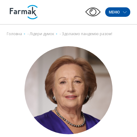
МЕНЮ
Головна
-
Лідeри думок
-
Здолаємо пандемію разом!