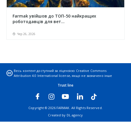
Farmak увійшов до ТОП-50 найкращих
роботодавців для вет...
Чер 26, 2026
Весь контент доступний за ліцензією
Creative Commons
Attribution 4.0 International license
, якщо не зазначено інше
Trust line
Copyright © 2026 FARMAK. All Rights Reserved.
Created by
DL agency