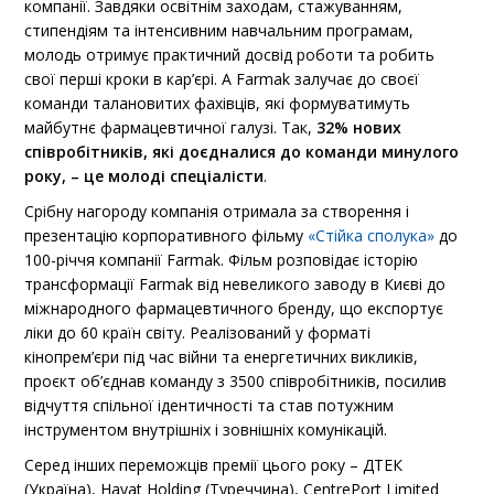
компанії. Завдяки освітнім заходам, стажуванням,
стипендіям та інтенсивним навчальним програмам,
молодь отримує практичний досвід роботи та робить
свої перші кроки в кар’єрі. А Farmak залучає до своєї
команди талановитих фахівців, які формуватимуть
майбутнє фармацевтичної галузі. Так,
32% нових
співробітників, які доєдналися до команди минулого
року, – це молоді спеціалісти
.
Срібну нагороду компанія отримала за створення і
презентацію корпоративного фільму
«Стійка сполука»
до
100-річчя компанії Farmak. Фільм розповідає історію
трансформації Farmak від невеликого заводу в Києві до
міжнародного фармацевтичного бренду, що експортує
ліки до 60 країн світу. Реалізований у форматі
кінопрем’єри під час війни та енергетичних викликів,
проєкт об’єднав команду з 3500 співробітників, посилив
відчуття спільної ідентичності та став потужним
інструментом внутрішніх і зовнішніх комунікацій.
Серед інших переможців премії цього року – ДТЕК
(Україна), Hayat Holding (Туреччина), CentrePort Limited