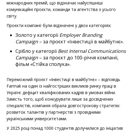
міжнародних премій, що відзначає найуспішніші
комунікаційні проєкти, команди та агентства з усього
світу.
Проєкти компанії були відзначені у двох категоріях:
Золото у категорії
Employer Branding
Campaign
– за проєкт «Інвестиції в майбутнє».
Срібло у категорії
Best Internal Communications
Campaign
– за проєкт до 100-річчя компанії,
фільм «Стійка сполука».
Переможний проєкт «Інвестиції в майбутнє» – відповідь
Farmak на один із найгостріших викликів ринку праці в
Україні: дефіцит кваліфікованих кадрів в умовах війни.
Замість того, щоб конкурувати лише за досвідчених
спеціалістів, компанія обрала довгострокову стратегію:
розвиток талантів у партнерстві з провідними
українськими університетами.
У 2025 році понад 1000 студентів долучилися до ініціатив