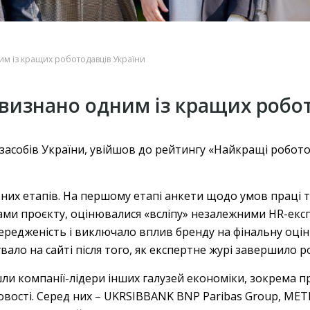
им із кращих роботодавців України
визнано одним із кращих робо
 засобів України, увійшов до рейтингу «Найкращі робото
вних етапів. На першому етапі анкети щодо умов праці 
ми проєкту, оцінювалися «всліпу» незалежними HR-експ
ередженість і виключало вплив бренду на фінальну оцін
вало на сайті після того, як експертне журі завершило р
йшли компанії-лідери інших галузей економіки, зокрема 
вості. Серед них – UKRSIBBANK BNP Paribas Group, METRO