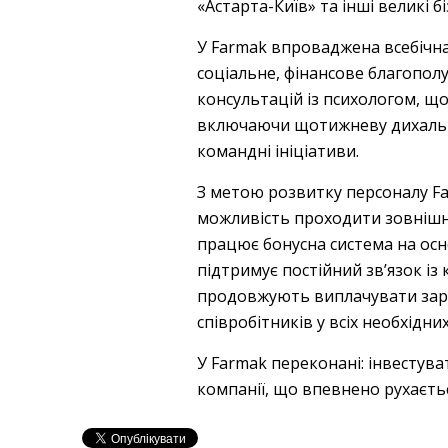
«Астарта-Київ» та інші великі 
У Farmak впроваджена всебічна 
соціальне, фінансове благопол
консультацій із психологом, що
включаючи щотижневу дихальну 
командні ініціативи.
З метою розвитку персоналу Fa
можливість проходити зовнішні 
працює бонусна система на осно
підтримує постійний зв’язок із 
продовжують виплачувати заро
співробітників у всіх необхідни
У Farmak переконані: інвестува
компанії, що впевнено рухаєть