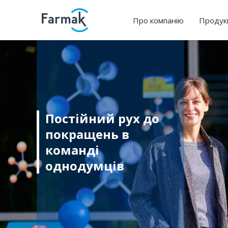
Про компанію
Продук
Постійний рух до
покращень в
команді
однодумців