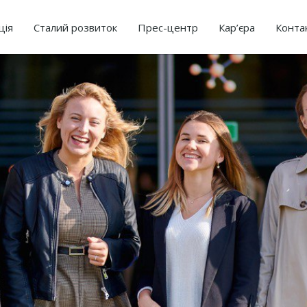
ція
Сталий розвиток
Прес-центр
Кар’єра
Конта