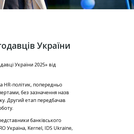
тодавців України
давці України 2025» від
та HR-політик, попередньо
ертами, без зазначення назв
ку. Другий етап передбачав
оботу.
представники банківського
 Україна, Kernel, IDS Ukraine,