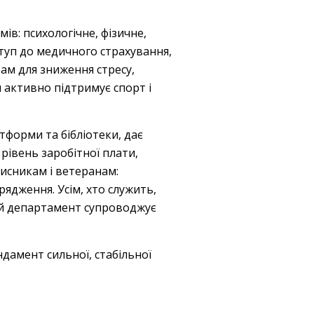
ів: психологічне, фізичне,
туп до медичного страхування,
рам для зниження стресу,
 активно підтримує спорт і
тформи та бібліотеки, дає
рівень заробітної плати,
хисникам і ветеранам:
рядження. Усім, хто служить,
й департамент супроводжує
ндамент сильної, стабільної