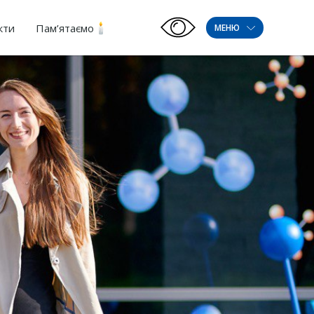
кти
Пам’ятаємо
МЕНЮ