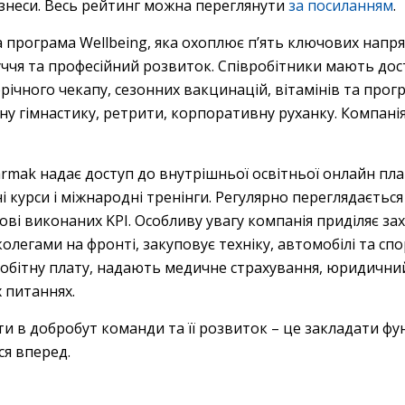
бізнеси. Весь рейтинг можна переглянути
за посиланням
.
програма Wellbeing, яка охоплює п’ять ключових напрям
уччя та професійний розвиток. Співробітники мають дос
річного чекапу, сезонних вакцинацій, вітамінів та прог
гімнастику, ретрити, корпоративну руханку. Компанія
rmak надає доступ до внутрішньої освітньої онлайн пла
курси і міжнародні тренінги. Регулярно переглядається 
ві виконаних KPI. Особливу увагу компанія приділяє за
колегами на фронті, закуповує техніку, автомобілі та спо
бітну плату, надають медичне страхування, юридични
х питаннях.
ти в добробут команди та її розвиток – це закладати фу
ся вперед.