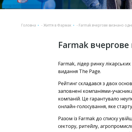
Головна
-
Життя в Фармак
-
Farmak вчергове визнано одн
Farmak вчергове 
Farmak, лідер ринку лікарських
видання The Page.
Рейтинг складався з двох осно
заповнені компаніями-учасника
компаній. Це гарантувало неуп
онлайн-голосування, яке старту
Разом із Farmak до списку уві
сектору, ритейлу, агропромисло