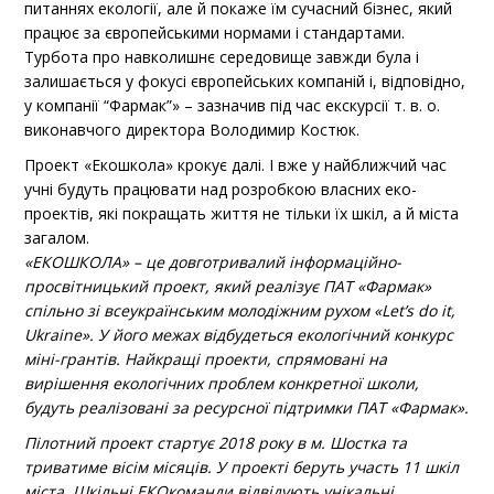
питаннях екології, але й покаже їм сучасний бізнес, який
працює за європейськими нормами і стандартами.
Турбота про навколишнє середовище завжди була і
залишається у фокусі європейських компаній і, відповідно,
у компанії “Фармак”» – зазначив під час екскурсії т. в. о.
виконавчого директора Володимир Костюк.
Проект «Екошкола» крокує далі. І вже у найближчий час
учні будуть працювати над розробкою власних еко-
проектів, які покращать життя не тільки їх шкіл, а й міста
загалом.
«ЕКОШКОЛА» – це довготривалий інформаційно-
просвітницький проект, який реалізує ПАТ «Фармак»
спільно зі всеукраїнським молодіжним рухом «Let’s do it,
Ukraine». У його межах відбудеться екологічний конкурс
міні-грантів. Найкращі проекти, спрямовані на
вирішення екологічних проблем конкретної школи,
будуть реалізовані за ресурсної підтримки ПАТ «Фармак».
Пілотний проект стартує 2018 року в м. Шостка та
триватиме вісім місяців. У проекті беруть участь 11 шкіл
міста. Шкільні ЕКОкоманди відвідують унікальні