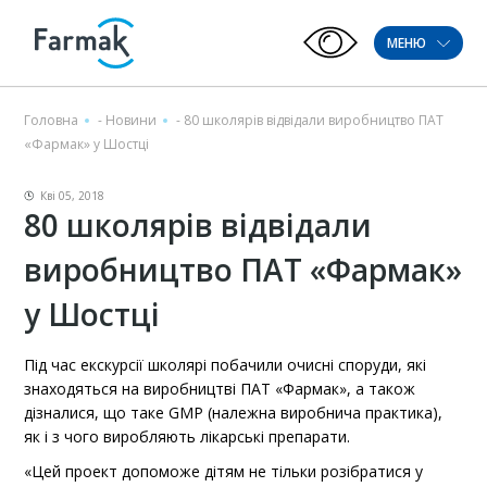
МЕНЮ
Головна
-
Новини
-
80 школярів відвідали виробництво ПАТ
«Фармак» у Шостці
Кві 05, 2018
80 школярів відвідали
виробництво ПАТ «Фармак»
у Шостці
Під час екскурсії школярі побачили очисні споруди, які
знаходяться на виробництві ПАТ «Фармак», а також
дізналися, що таке GMP (належна виробнича практика),
як і з чого виробляють лікарські препарати.
«Цей проект допоможе дітям не тільки розібратися у