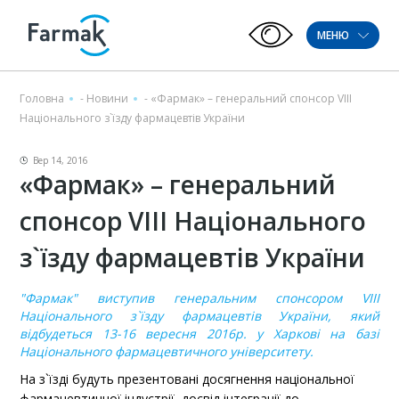
МЕНЮ
Головна
-
Новини
-
«Фармак» – генеральний спонсор VIII
Національного з`їзду фармацевтів України
Вер 14, 2016
«Фармак» – генеральний
спонсор VIII Національного
з`їзду фармацевтів України
"Фармак" виступив генеральним спонсором
VIII
Національного з`їзду фармацевтів України
, який
відбудеться
13-16 вересня 2016р. у Харкові на базі
Національного фармацевтичного університету
.
На з`їзді будуть презентовані досягнення національної
фармацевтичної індустрії, досвід інтеграції до