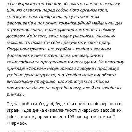
з`їзді фармацевтів України
абсолютно логічна, оскільки
цілі, які ставлять перед собою його організатори,
співзвучні нам. Прекрасно, що у вітчизняних
фармацевтів є потужний комунікаційний майданчик для
отримання знань, налагодження контактів та обміну
досвідом. Крім того, захід надає учасникам унікальну
можливість показати себе і результати своєї праці.
Продемонструвати, що Україна – країна з великим
фармацевтичним потенціалом, інноваційними
технологіями та прогресивними поглядами. На власному
прикладі «Фармак» неодноразово доводив і продовжує
успішно демонструвати, що Україна може виробляти
високоякісну продукцію, що користується стійким
попитом не тільки на внутрішньому, але й на зовнішніх
ринках».
Під час роботи з'їзду відбудеться презентація першого в
Україні «Довідника еквівалентності лікарських засобів Rx
index», в якому представлено 193 препарати компанії
«Фармак».