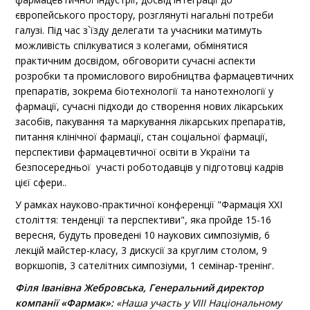
європейського простору, розглянуті нагальні потреби
галузі. Під час з`їзду делегати та учасники матимуть
можливість спілкуватися з колегами, обмінятися
практичним досвідом, обговорити сучасні аспекти
розробки та промислового виробництва фармацевтичних
препаратів, зокрема біотехнології та нанотехнології у
фармації, сучасні підходи до створення нових лікарських
засобів, пакування та маркування лікарських препаратів,
питання клінічної фармації, стан соціальної фармації,
перспективи фармацевтичної освіти в України та
безпосередньої участі роботодавців у підготовці кадрів
цієї сфери..
У рамках науково-практичної конференції "Фармація ХХІ
століття: тенденції та перспективи", яка пройде 15-16
вересня, будуть проведені 10 наукових симпозіумів, 6
лекцій майстер-класу, 3 дискусії за круглим столом, 9
воркшопів, 3 сателітних симпозіуми, 1 семінар-тренінг.
Філя Іванівна Жебровська, Генеральний директор
компанії «Фармак»
:
«Наша участь у
VIII Національному