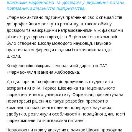
власними надбаннями та досвідом у вирішенні питань,
пов’язаних з діяльністю підприємства.
«Фармак» активно підтримує прагнення своїх спеціалістів
до професійного росту та розвитку, а також обміну
досвідом та найкращими напрацюваннями між фахівцями
різних структурних підрозділів. З цією метою в компанії
було створено Школу молодого науковця. Науково-
практична конференція є одним із ключових заходів
Школи.
Конференцію відкрила генеральний директор ПАТ
«Фармак» Філя Іванівна Жебровська.
До цьогорічної конференції долучились студенти та
аспіранти КНУ ім. Тараса Шевченка та Національного
фармацевтичного університету. Фармаківці презентували
новаторські рішення в галузі розробки препаратів
компанії та практичні втілення попередніх наукових
здобутків, розглянули особливості інноваційної діяльності
фармкомпаній та інші важливі питання.
Червоною ниткою у дискусіях в рамках Школи проходила