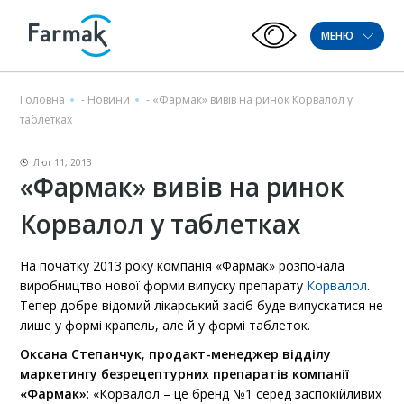
МЕНЮ
Головна
-
Новини
-
«Фармак» вивів на ринок Корвалол у
таблетках
Лют 11, 2013
«Фармак» вивів на ринок
Корвалол у таблетках
На початку 2013 року компанія «Фармак» розпочала
виробництво нової форми випуску препарату
Корвалол
.
Тепер добре відомий лікарський засіб буде випускатися не
лише у формі крапель, але й у формі таблеток.
Оксана Степанчук
,
продакт-менеджер відділу
маркетингу безрецептурних препаратів компанії
«Фармак»
: «Корвалол – це бренд №1 серед заспокійливих