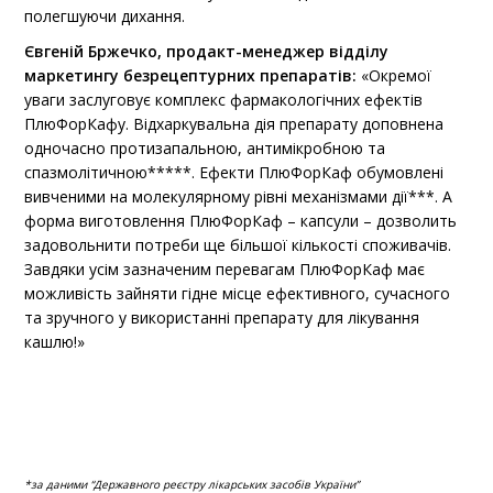
полегшуючи дихання.
Євгеній Бржечко, продакт-менеджер відділу
маркетингу безрецептурних препаратів:
«Окремої
уваги заслуговує комплекс фармакологічних ефектів
ПлюФорКафу. Відхаркувальна дія препарату доповнена
одночасно протизапальною, антимікробною та
спазмолітичною*****. Ефекти ПлюФорКаф обумовлені
вивченими на молекулярному рівні механізмами дії***. А
форма виготовлення ПлюФорКаф – капсули – дозволить
задовольнити потреби ще більшої кількості споживачів.
Завдяки усім зазначеним перевагам ПлюФорКаф має
можливість зайняти гідне місце ефективного, сучасного
та зручного у використанні препарату для лікування
кашлю!»
*за даними “Державного реєстру лікарських засобів України”