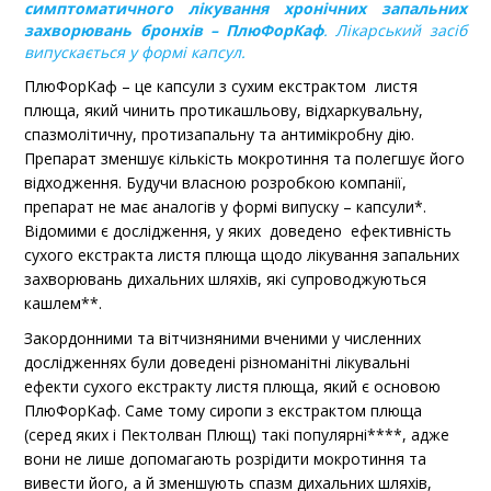
симптоматичного лікування хронічних запальних
захворювань бронхів – ПлюФорКаф
. Лікарський засіб
випускається у формі капсул.
ПлюФорКаф – це капсули з сухим екстрактом листя
плюща, який чинить протикашльову, відхаркувальну,
спазмолітичну, протизапальну та антимікробну дію.
Препарат зменшує кількість мокротиння та полегшує його
відходження. Будучи власною розробкою компанії,
препарат не має аналогів у формі випуску – капсули*.
Відомими є дослідження, у яких доведено ефективність
сухого екстракта листя плюща щодо лікування запальних
захворювань дихальних шляхів, які супроводжуються
кашлем**.
Закордонними та вітчизняними вченими у численних
дослідженнях були доведені різноманітні лікувальні
ефекти сухого екстракту листя плюща, який є основою
ПлюФорКаф. Саме тому сиропи з екстрактом плюща
(серед яких і Пектолван Плющ) такі популярні****, адже
вони не лише допомагають розрідити мокротиння та
вивести його, а й зменшують спазм дихальних шляхів,