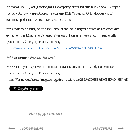
**
Марушко Ю. Досвід застосування екстракту листя плюща в комплексній терапії
гострих обструктивних бронхітів у дітей/ Ю.В.Марушко, О.Д. Московенко //
Здоровье ребенка. – 2016. – №4(72). – С.12-16.
***A systematic study on the influence of the main ingredients of an ivy leaves dry
extract on the b2-adrenergic responsiveness of human airway smooth muscle cells
[Електронний ресурс]. Режим доступу:
http://www.sciencedirect.com/science/article/pii/S1094553914001114
**** за даними
Proxima Research
***** Інструкція для медичного застосування лікарського засобу Плюфоркаф
[Електронний ресурс]. Режим доступу:
https://farmak.ua/assets_images/drugs/instruction/ua/262/%D0%86%D0%BD%D
Назад до новин
Попередня
Наступна