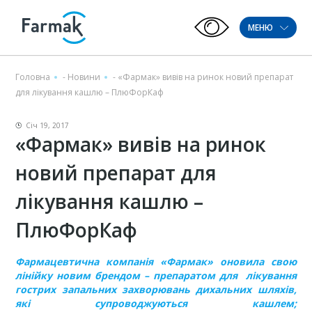
МЕНЮ
Головна
-
Новини
-
«Фармак» вивів на ринок новий препарат
для лікування кашлю – ПлюФорКаф
Січ 19, 2017
«Фармак» вивів на ринок
новий препарат для
лікування кашлю –
ПлюФорКаф
Фармацевтична компанія «Фармак» оновила свою
лінійку новим брендом – препаратом для лікування
гострих запальних захворювань дихальних шляхів,
які супроводжуються кашлем;