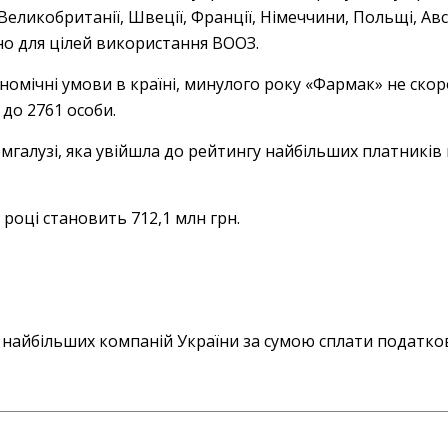
Великобританії, Швеції, Франції, Німеччини, Польщі, Авс
но для цілей використання ВООЗ.
омічні умови в країні, минулого року «Фармак» не скор
 до 2761 особи.
мгалузі, яка увійшла до рейтингу найбільших платників 
 році становить 712,1 млн грн.
найбільших компаній України за сумою сплати податкови