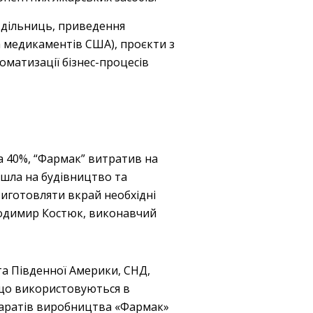
 дільниць, приведення
а медикаментів США), проєкти з
оматизації бізнес-процесів
на 40%, “Фармак” витратив на
ішла на будівництво та
иготовляти вкрай необхідні
Володимир Костюк, виконавчий
та Південної Америки, СНД,
, що використовуються в
епаратів виробництва «Фармак»