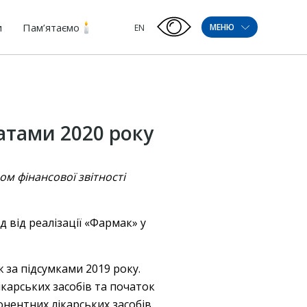
и
Пам’ятаємо
МЕНЮ
EN
атами 2020 року
м фінансової звітності
 від реалізації «Фармак» у
ж за підсумками 2019 року.
ікарських засобів та початок
нентних лікарських засобів.