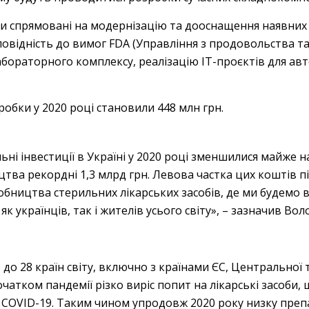
ли спрямовані на модернізацію та дооснащення наявних
овідність до вимог FDA (Управління з продовольства т
бораторного комплексу, реалізацію ІТ-проєктів для авт
обки у 2020 році становили 448 млн грн.
льні інвестиції в Україні у 2020 році зменшилися майже 
тва рекордні 1,3 млрд грн. Левова частка цих коштів п
бництва стерильних лікарських засобів, де ми будемо в
 як українців, так і жителів усього світу», – зазначив 
до 28 країн світу, включно з країнами ЄС, Центральної 
початком пандемії різко виріс попит на лікарські засоби
 з COVID-19. Таким чином упродовж 2020 року низку пр