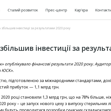
я
Сталий розвиток
Прес-центр
Кар’єра
Контакт
збільшив інвестиції за результатами 2020 року
збільшив інвестиції за результ
 опублікувало фінансові результати 2020 року. Аудиторо
ш ЮСК».
істю, підготовленою за міжнародними стандартами, дохід
истий прибуток — 1,1 млрд грн.
у 2020 році становили 1,3 млрд грн, що на 78% більше, ні
020 року – це запуск нового цеху з випуску стерильних л
му будуть проводитися розробки сучасних складнокомпо