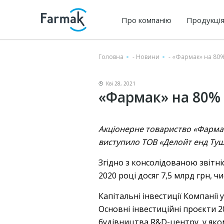
Про компанію
Продукці
Головна
-
Новини
-
«Фармак» на 80% 
Кві 28, 2021
«Фармак» на 80% 
Акціонерне товариство «Фармак»
виступило ТОВ «Делойт енд Ту
Згідно з консолідованою звітн
2020 році досяг 7,5 млрд грн, ч
Капітальні інвестиції Компанії 
Основні інвестиційні проєкти 2
будівництва R&D-центру, у яко