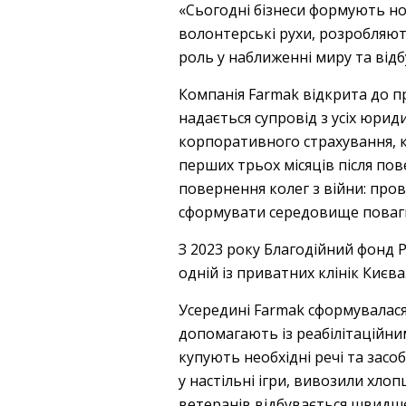
«Сьогодні бізнеси формують н
волонтерські рухи, розробляють
роль у наближенні миру та відбу
Компанія Farmak відкрита до пр
надається супровід з усіх юри
корпоративного страхування, к
перших трьох місяців після по
повернення колег з війни: пров
сформувати середовище поваги
З 2023 року Благодійний фонд 
одній із приватних клінік Києв
Усередині Farmak сформувалася 
допомагають із реабілітаційни
купують необхідні речі та засо
у настільні ігри, вивозили хло
ветеранів відбувається швидш