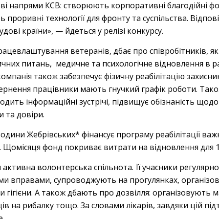
ові напрями КСВ: створюють корпоративні благодійні ф
 проривні технології для фронту та суспільства. Відпові
дові країни», — йдеться у релізі конкурсу.
ацевлаштування ветеранів, дбає про співробітників, як
дичних питань, медичне та психологічне відновлення в 
омпанія також забезпечує фізичну реабілітацію захисник
вернення працівники мають гнучкий графік роботи. Тако
одить інформаційні зустрічі, підвищує обізнаність щодо
 та довіри.
Родини Жебрівських* фінансує програму реабілітації ва
а. Щомісяця фонд покриває витрати на відновлення для 1
активна волонтерська спільнота. Її учасники регулярно 
ми вправами, супроводжують на прогулянках, організов
би гігієни. А також дбають про дозвілля: організовують м
пців на рибалку тощо. За словами лікарів, завдяки цій п
е.