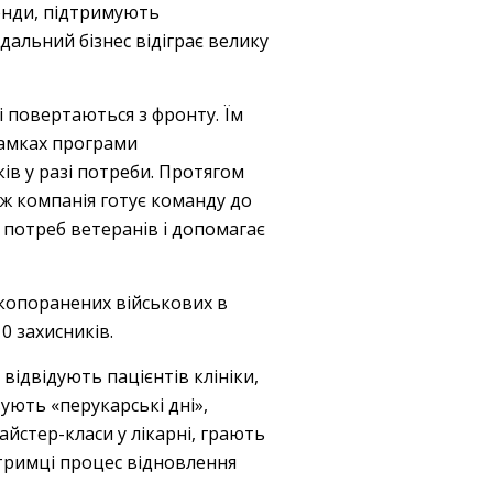
онди, підтримують
дальний бізнес відіграє велику
і повертаються з фронту. Їм
рамках програми
ів у разі потреби. Протягом
ж компанія готує команду до
 потреб ветеранів і допомагає
жкопоранених військових в
0 захисників.
відвідують пацієнтів клініки,
ують «перукарські дні»,
айстер-класи у лікарні, грають
ідтримці процес відновлення