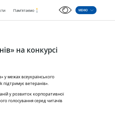
кти
Пам’ятаємо
МЕНЮ
нів» на конкурсі
» у межах всеукраїнського
ak підтримує ветеранів».
паній у розвиток корпоративної
ого голосування серед читачів