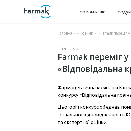
Про компанію
Продук
Головна
-
Новини
-
Farmak переміг у
Кві 16, 2025
Farmak переміг у
«Відповідальна кр
Фармацевтична компанія Farmak
конкурсу «Відповідальна країна
Цьогоріч конкурс об’єднав пон
соціальної відповідальності (
та експертної оцінки.