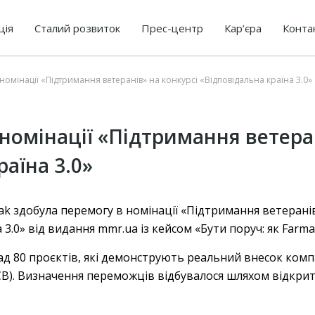
ція
Сталий розвиток
Прес-центр
Кар’єра
Конта
 номінації «Підтримання ветеранів» на конкурсі «Відповідальна країна 3.0»
 номінації «Підтримання ветера
аїна 3.0»
 здобула перемогу в номінації «Підтримання ветеранів
 3.0» від видання mmr.ua із кейсом «Бути поруч: як Farm
ад 80 проєктів, які демонструють реальний внесок ком
КСВ). Визначення переможців відбувалося шляхом відкрит