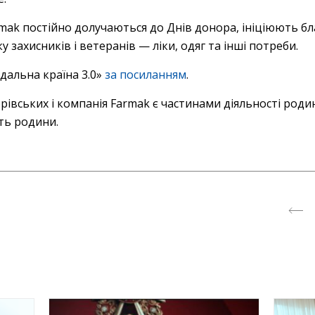
mak постійно долучаються до Днів донора, ініціюють бла
 захисників і ветеранів — ліки, одяг та інші потреби.
дальна країна 3.0»
за посиланням
.
івських і компанія Farmak є частинами діяльності роди
сть родини.