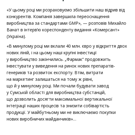
«У цьому році ми розраховуємо збільшити наш відрив від
конкурентів. Компанія завершила переоснащення
виробництва за стандартами GMP», — розповів Михайло
Ванат в інтерв’ю кореспонденту видання «Комерсант»
(Україна).
«В минулому році ми вклали 40 млн. євро у відкриття двох
нових ліній, і на цьому наші крупні інвестиції
у виробництво закінчились. „Фармак“ продовжить
інвестувати у виведення на ринок нових препаратів-
генериків та розвиток експорту. Втім, витрати
на маркетинг залишаться на тому ж рівні,
що й у минулому році. Ми почали будувати завод
у Сумській області для виробництва субстанцій,
що дозволить досягти максимальної вертикальної
інтеграції наших процесів та знизити собівартість
продукції. У майбутньому ми не виключаємо покупки
нових виробничих майданчиків»…