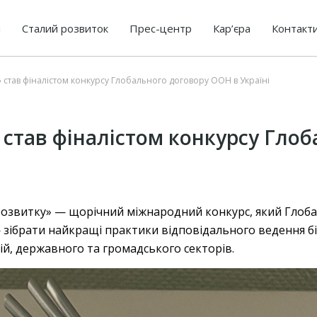
я
Сталий розвиток
Прес-центр
Кар’єра
Контакт
став фіналістом конкурсу Глобального договору ООН в Україні
став фіналістом конкурсу Глоб
розвитку» — щорічний міжнародний конкурс, який Глоба
 зібрати найкращі практики відповідального ведення біз
й, державного та громадського секторів.