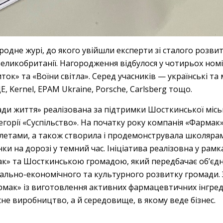
дне журі, до якого увійшли експерти зі сталого розвитк
Великобританії. Нагородження відбулося у чотирьох номін
ок» та «Воїни світла». Серед учасників — українські та
, Kernel, EPAM Ukraine, Porsche, Carlsberg тощо.
ади життя» реалізована за підтримки Шосткинської міськ
горії «Суспільство». На початку року компанія «Фармак» 
етами, а також створила і продемонструвала школярам 
ки на дорозі у темний час. Ініціатива реалізовна у ра
ак» та Шосткинською громадою, який передбачає об’єд
ціально-економічного та культурного розвитку громади. З
рмак» із виготовлення активних фармацевтичних інгреді
не виробництво, а й середовище, в якому веде бізнес.