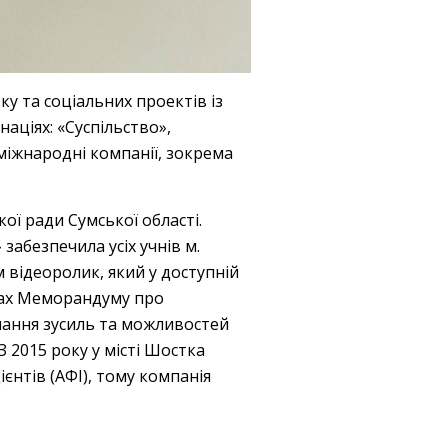
у та соціальних проектів із
аціях: «Суспільство»,
 міжнародні компанії, зокрема
ої ради Сумської області.
забезпечила усіх учнів м.
відеоролик, який у доступній
мках Меморандуму про
нання зусиль та можливостей
 2015 року у місті Шостка
єнтів (АФІ), тому компанія