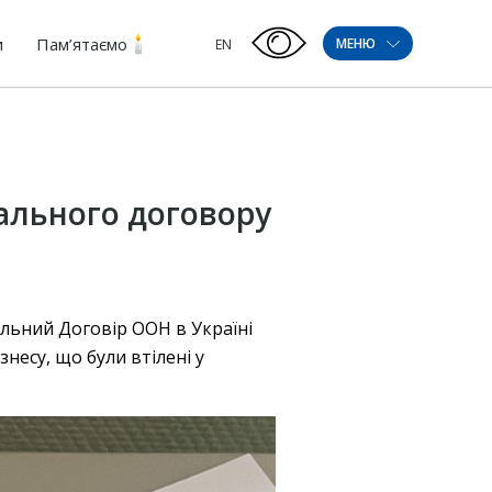
и
Пам’ятаємо
МЕНЮ
EN
ального договору
льний Договір ООН в Україні
несу, що були втілені у