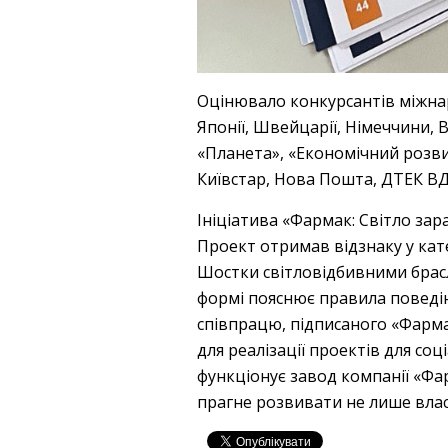
Оцінювало конкурсантів міжнаро
Японії, Швейцарії, Німеччини, 
«Планета», «Економічний розвит
Київстар, Нова Пошта, ДТЕК ВДЕ
Ініціатива «Фармак: Світло зар
Проект отримав відзнаку у кате
Шостки світловідбивними брасл
формі пояснює правила поведін
співпрацю, підписаного «Фарм
для реалізації проектів для со
функціонує завод компанії «Фа
прагне розвивати не лише влас