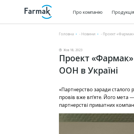
Про компанію
Продукці
Головна
-
Новини
-
Проект «Фармак» 
Жов 18, 2023
Проект «Фармак» 
ООН в Україні
«Партнерство заради сталого 
провів вже вп’яте. Його мета —
партнерстві приватних компані