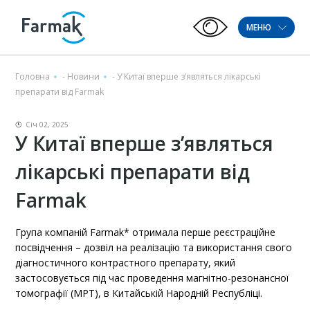
МЕНЮ
Головна
-
Новини
-
У Китаї вперше з’являться лікарські
препарати від Farmak
Січ 02, 2025
У Китаї вперше з’являться
лікарські препарати від
Farmak
Група компаній Farmak* отримала перше реєстраційне
посвідчення – дозвіл на реалізацію та використання свого
діагностичного контрастного препарату, який
застосовується під час проведення магнітно-резонансної
томографії (МРТ), в Китайській Народній Республіці.