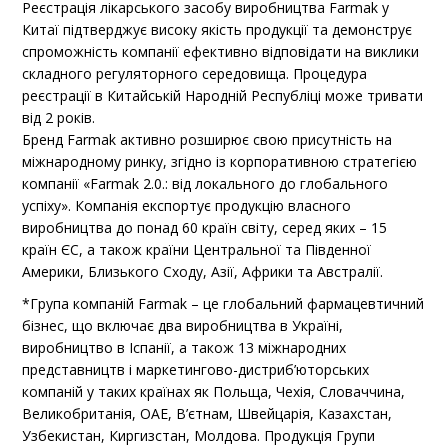
Реєстрація лікарського засобу виробництва Farmak у
Китаї підтверджує високу якість продукції та демонструє
спроможність компанії ефективно відповідати на виклики
складного регуляторного середовища. Процедура
реєстрації в Китайській Народній Республіці може тривати
від 2 років.
Бренд Farmak активно розширює свою присутність на
міжнародному ринку, згідно із корпоративною стратегією
компанії «Farmak 2.0.: від локального до глобального
успіху». Компанія експортує продукцію власного
виробництва до понад 60 країн світу, серед яких – 15
країн ЄС, а також країни Центральної та Південної
Америки, Близького Сходу, Азії, Африки та Австралії.
*Група компаній Farmak – це глобальний фармацевтичний
бізнес, що включає два виробництва в Україні,
виробництво в Іспанії, а також 13 міжнародних
представництв і маркетингово-дистриб’юторських
компаній у таких країнах як Польща, Чехія, Словаччина,
Великобританія, ОАЕ, В’єтнам, Швейцарія, Казахстан,
Узбекистан, Киргизстан, Молдова. Продукція Групи