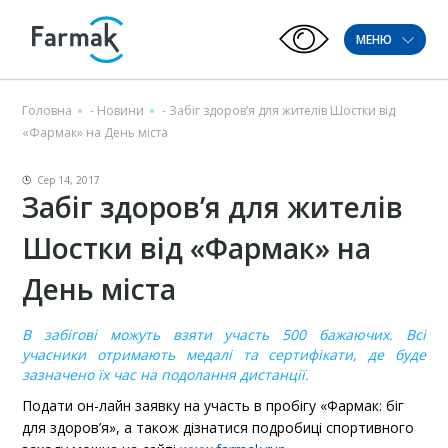
МЕНЮ
Головна
-
Новини
-
Забіг здоров’я для жителів Шостки від
«Фармак» на День міста
Сер 14, 2017
Забіг здоров’я для жителів
Шостки від «Фармак» на
День міста
В забігові можуть взяти участь 500 бажаючих. Всі
учасники отримають медалі та сертифікати, де буде
зазначено їх час на подолання дистанції.
Подати он-лайн заявку на участь в пробігу «Фармак: біг
для здоров’я», а також дізнатися подробиці спортивного