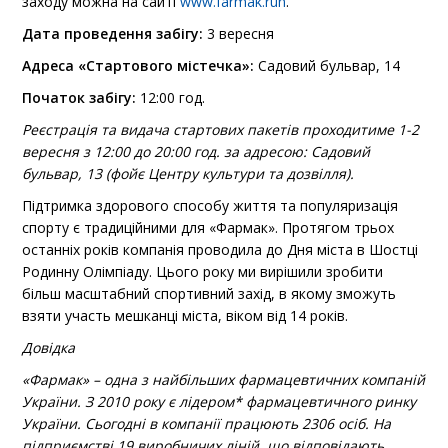
заходу можна на сайті
www.farmak.run
.
Дата проведення забігу:
3 вересня
Адреса «Стартового містечка»:
Садовий бульвар, 14
Початок забігу:
12:00 год.
Реєстрація та видача стартових пакетів проходитиме 1-2
вересня з 12:00 до 20:00 год. за адресою: Садовий
бульвар, 13 (фойє Центру культури та дозвілля).
Підтримка здорового способу життя та популяризація
спорту є традиційними для «Фармак». Протягом трьох
останніх років компанія проводила до Дня міста в Шостці
Родинну Олімпіаду. Цього року ми вирішили зробити
більш масштабний спортивний захід, в якому зможуть
взяти участь мешканці міста, віком від 14 років.
Довідка
«Фармак» – одна з найбільших фармацевтичних компаній
України. З 2010 року є лідером* фармацевтичного ринку
України. Сьогодні в компанії працюють 2306 осіб. На
підприємстві 19 виробничих ліній, що відповідають