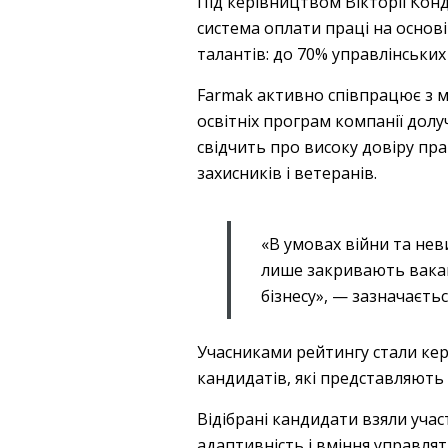
Під керівництвом Вікторії Кон
система оплати праці на основ
талантів: до 70% управлінськи
Farmak активно співпрацює з м
освітніх програм компанії долу
свідчить про високу довіру пра
захисників і ветеранів.
«В умовах війни та нев
лише закривають ваканс
бізнесу», — зазначаєть
Учасниками рейтингу стали кер
кандидатів, які представляють 
Відібрані кандидати взяли учас
адаптивність і вміння управлят