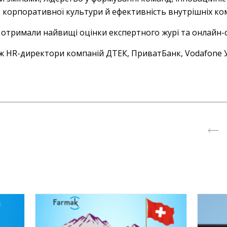
ь корпоративної культури й ефективність внутрішніх ком
і отримали найвищі оцінки експертного журі та онлайн-
ж HR-директори компаній ДТЕК, ПриватБанк, Vodafone Ук