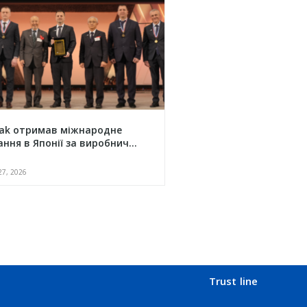
ak отримав міжнародне
ння в Японії за виробнич...
27, 2026
Trust line