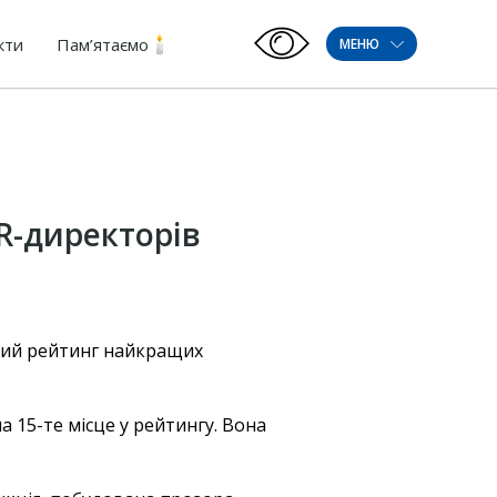
кти
Пам’ятаємо
МЕНЮ
R-директорів
ний рейтинг найкращих
 15-те місце у рейтингу. Вона