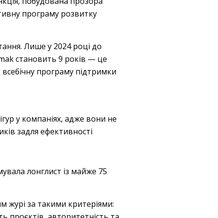
нкція, побудована прозора
ктивну програму розвитку
ання. Лише у 2024 році до
rmak становить 9 років — це
ує всебічну програму підтримки
гур у компаніях, адже вони не
иків задля ефективності
увала лонглист із майже 75
им журі за такими критеріями:
ть проєктів, авторитетність та