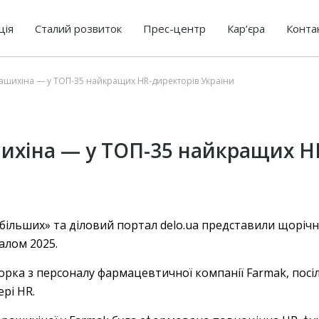
ція
Сталий розвиток
Прес-центр
Кар’єра
Конта
рашихіна — у ТОП-35 найкращих HR-директорів України
шихіна — у ТОП-35 найкращих H
більших» та діловий портал delo.ua представили щоріч
алом 2025.
рка з персоналу фармацевтичної компанії Farmak, посіла
ері HR.