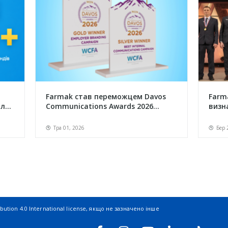
Farmak став переможцем Davos
Farm
...
Communications Awards 2026...
визна
Тра 01, 2026
Бер 
ution 4.0 International license
, якщо не зазначено інше