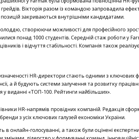
драшихіної у Farmak була сформована повноцінна HR-фу
і грейдів. Вікторія разом із командою запровадила ефе
х позицій закриваються внутрішніми кандидатами.
олоддю, створюючи можливості для професійного зрост
чилися понад 1000 студентів. Середній стаж роботи у Fa
цівників і відчуття стабільності. Компанія також реаліз
изначеності HR-директори стають одними з ключових фі
ії, а й будують системи залучення та розвитку працівн
ся у виданні «ТОП-100. Рейтинги найбільших».
івники HR-напрямів провідних компаній. Редакція сформ
бренди з усіх ключових галузей економіки України.
ть в онлайн-голосуванні, а також були оцінені експертн
и змінами, лідерство у формуванні команд, інноваційніс