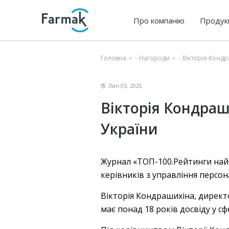
Про компанію
Продук
Головна
-
Нагороди
-
Вікторія Конд
Лип 03, 2025
Вікторія Кондра
України
Журнал «ТОП-100.Рейтинги най
керівників з управління персон
Вікторія Кондрашихіна, директо
має понад 18 років досвіду у сф