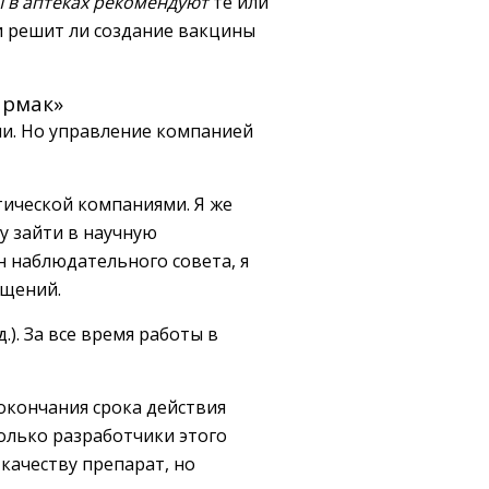
 в аптеках рекомендуют
те или
 и решит ли создание вакцины
армак»
ли. Но управление компанией
ической компаниями. Я же
гу зайти в научную
н наблюдательного совета, я
ощений.
. За все время работы в
 окончания срока действия
только разработчики этого
качеству препарат, но