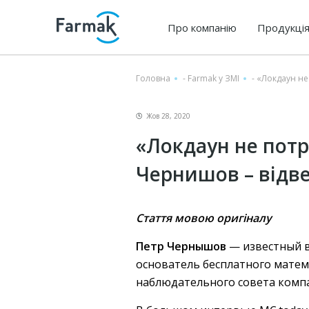
Про компанію
Продукці
Головна
-
Farmak у ЗМІ
-
«Локдаун не 
Жов 28, 2020
«Локдаун не потр
Чернишов – відве
Стаття мовою оригіналу
Петр Чернышов
— известный 
основатель бесплатного матема
наблюдательного совета ком