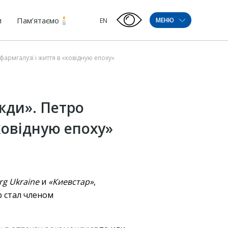
и
Пам’ятаємо
МЕНЮ
EN
армгалузі і життя в «ковідную епоху»
жди». Петро
ковідную епоху»
rg Ukraine
и
«Киевстар»
,
р стал членом