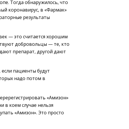
опе. Тогда обнаружилось, что
вый коронавирус, в «Фармак»
ораторные результаты
овек — это считается хорошим
ствуют добровольцы — те, кто
й дают препарат, другой дают
, если пациенты будут
оторых надо потом в
перерегистрировать «Амизон»
и в коем случае нельзя
купать «Амизон». Это просто