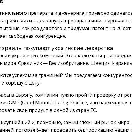
е.
гинального препарата и дженерика примерно одинакова
 разработчики – для запуска препарата инвестировали 
пытания. Как раз для этого и придуман патент на 20 ле
пает свободная конкуренция.
Израиль покупают украинские лекарства
среди украинских компаний. Это около четверти прода
ан мира. Среди них — Великобритания, Швеция, Израиль,
ются успехом за границей? Мы предлагаем конкуренто
 и хорошую цену.
вары в Европу, компании нужно пройти проверку от ре
вия GMP (Good Manufacturing Practice, или надлежащая
ровать свой продукт в одной из стран ЕС.
 крупнейший и, возможно, самый сложный рынок мира 
анией, которая будет проводить сертификацию наших 