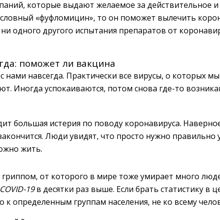
паний, которые выдают желаемое за действительное и
 условный «фуфломицин», то он поможет вылечить коро
т ни одного другого испытания препаратов от коронави
гда: поможет ли вакцина
с нами навсегда. Практически все вирусы, о которых мы
ют. Иногда успокаиваются, потом снова где-то возника
дит большая истерия по поводу коронавируса. Наверное,
 закончится. Люди увидят, что просто нужно правильно 
можно жить.
 гриппом, от которого в мире тоже умирает много людей
COVID-19
в десятки раз выше. Если брать статистику в 
ко к определенным группам населения, не ко всему чело