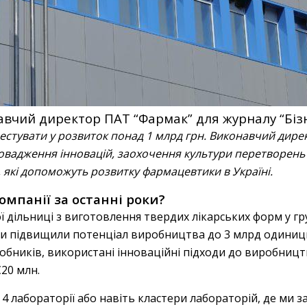
вчий директор ПАТ “Фармак” для журналу “Біз
вестувати у розвиток понад 1 млрд грн. Виконавчий дир
овадження інновацій, заохочення культури перетворень 
, які допоможуть розвитку фармацевтики в Україні.
компанії за останні роки?
дільниці з виготовлення твердих лікарських форм у груд
и підвищили потенціал виробництва до 3 млрд одиниць
бників, використані інноваційні підходи до виробництв
20 млн.
4 лабораторії або навіть кластери лабораторій, де ми 