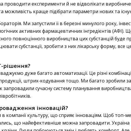
а проводити експерименти й не відволікати виробниче
 та можливість краще підібрати параметри нових та існу
ораторія. Ми запустили її в березні минулого року, інве
ологічних активних фармацевтичних інгредієнтів (АФІ). 
ного повноцінного виробництва цих субстанцій буде пр
вати субстанції, зробити з них лікарську форму, все ц
T-рішення?
аджуємо дуже багато автоматизації. Це різні комбінації
ї продукції, штрих-кодування тощо. Ми багато зробили 
ік запровадили сучасну систему планування виробництв
івробітників.
провадження інновацій?
 компанії культуру, що сприяє інноваціям. Щоб топ-ме
ались, що найефективніше можна запровадити. Україна 
 країни. Люди побоюються змін і люблять комфорт. Але