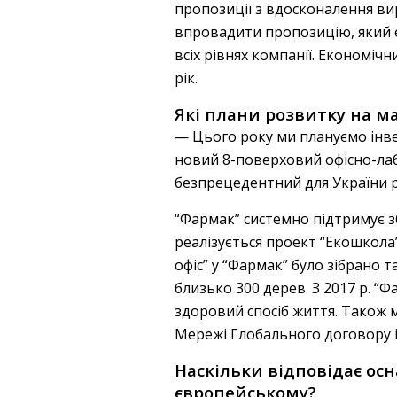
пропозиції з вдосконалення ви
впровадити пропозицію, який е
всіх рівнях компанії. Економіч
рік.
Які плани розвитку на м
— Цього року ми плануємо інвес
новий 8-поверховий офісно-лаб
безпрецедентний для України р
“Фармак” системно підтримує з
реалізується проект “Екошкола
офіс” у “Фармак” було зібрано 
близько 300 дерев. З 2017 р. “Ф
здоровий спосіб життя. Також
Мережі Глобального договору і
Наскільки відповідає ос
європейському?