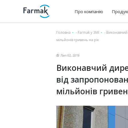
Про компанію
Продук
Головна
-
Farmak у ЗМІ
-
Виконавчий 
мільйонів гривень на рік
Лип 02, 2019
Виконавчий дире
від запропонован
мільйонів гривен