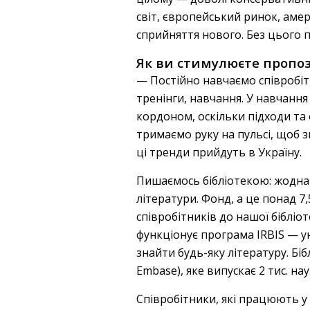
світ, європейський ринок, аме
сприйняття нового. Без цього 
Як ви стимулюєте пропоз
— Постійно навчаємо співробітни
тренінги, навчання. У навчання
кордоном, оскільки підходи та 
тримаємо руку на пульсі, щоб з
ці тренди прийдуть в Україну.
Пишаємось бібліотекою: жодна к
літератури. Фонд, а це понад 
співробітників до нашої бібліо
функціонує програма IRBIS — у
знайти будь-яку літературу. Бі
Embase), яке випускає 2 тис. на
Співробітники, які працюють у