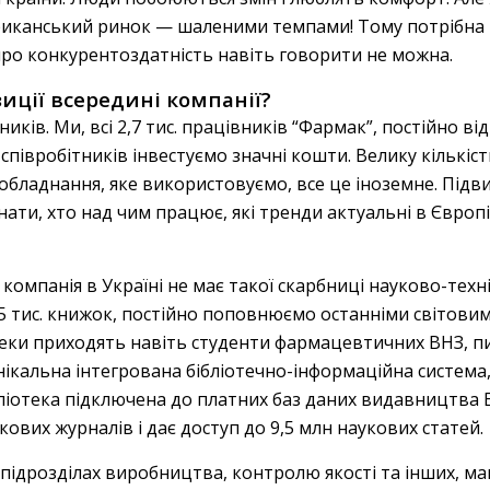
риканський ринок — шаленими темпами! Тому потрібна к
про конкурентоздатність навіть говорити не можна.
иції всередині компанії?
ків. Ми, всі 2,7 тис. працівників “Фармак”, постійно ві
 співробітників інвестуємо значні кошти. Велику кількіс
обладнання, яке використовуємо, все це іноземне. Підви
нати, хто над чим працює, які тренди актуальні в Європі
омпанія в Україні не має такої скарбниці науково-техні
7,5 тис. книжок, постійно поповнюємо останніми світови
теки приходять навіть студенти фармацевтичних ВНЗ, пиш
нікальна інтегрована бібліотечно-інформаційна система
бліотека підключена до платних баз даних видавництва E
укових журналів і дає доступ до 9,5 млн наукових статей.
 підрозділах виробництва, контролю якості та інших, 