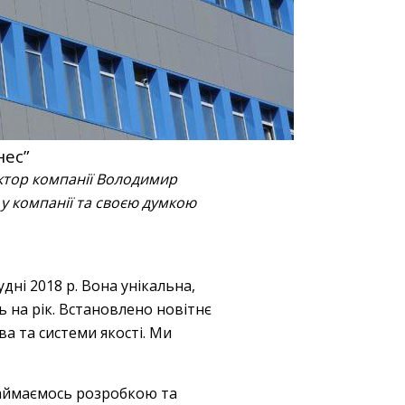
нес”
ектор компанії Володимир
у компанії та своєю думкою
ні 2018 р. Вона унікальна,
 на рік. Встановлено новітнє
а та системи якості. Ми
займаємось розробкою та