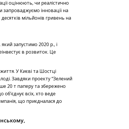
ації оцінюють, чи реалістично
и запроваджуємо інновації на
є десятків мільйонів гривень на
кий запустимо 2020 р., і
інвестує в розвиток. Це
життя. У Києві та Шостці
лоді. Завдяки проекту “Зелений
ьше 20 т паперу та збережено
о об’єднує всіх, хто веде
мпанія, що приєдналася до
анському,