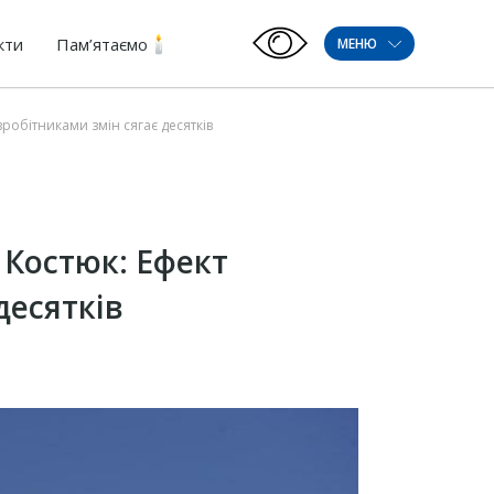
кти
Пам’ятаємо
МЕНЮ
обітниками змін сягає десятків
Костюк: Ефект
десятків