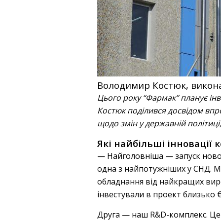
Володимир Костюк, викона
Цього року “Фармак” планує ін
Костюк поділився досвідом впр
щодо змін у державній політиці
Які найбільші інновації 
— Найголовніша — запуск нової 
одна з найпотужніших у СНД. М
обладнання від найкращих виро
інвестували в проект близько €
Друга — наш R&D-комплекс. Це 