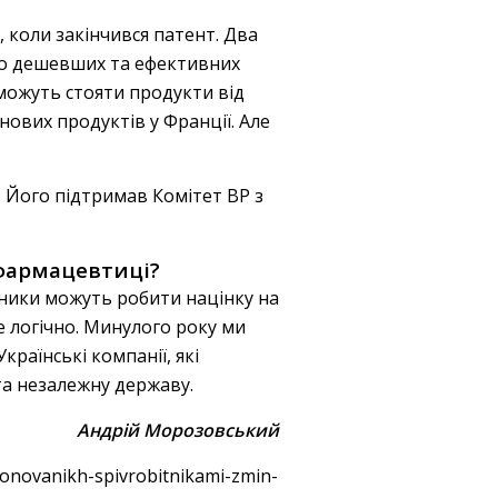
 коли закінчився патент. Два
 до дешевших та ефективних
 можуть стояти продукти від
нових продуктів у Франції. Але
. Його підтримав Комітет ВР з
 фармацевтиці?
бники можуть робити націнку на
Це логічно. Минулого року ми
раїнські компанії, які
а незалежну державу.
Андрій Морозовський
oponovanikh-spivrobitnikami-zmin-