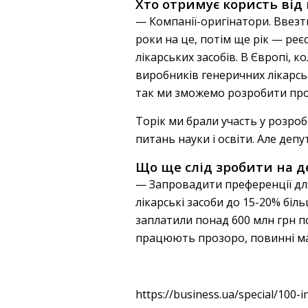
Хто отримує користь від 
— Компанії-оригінатори. Ввезти
роки на це, потім ще рік — ре
лікарських засобів. В Європі, 
виробників генеричних лікарськ
так ми зможемо розробити прод
Торік ми брали участь у розроб
питань науки і освіти. Але деп
Що ще слід зробити на д
— Запровадити преференції для
лікарські засоби до 15-20% біл
заплатили понад 600 млн грн по
працюють прозоро, повинні ма
https://business.ua/special/100-