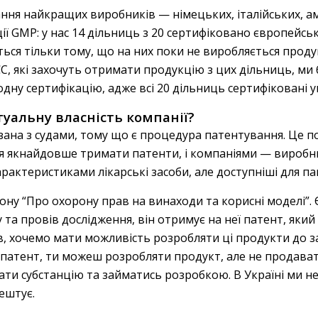
ня найкращих виробників — німецьких, італійських, а
ії GMP: у нас 14 дільниць з 20 сертифіковано європейс
ься тільки тому, що на них поки не виробляється проду
 ЄС, які захочуть отримати продукцію з цих дільниць, м
одну сертифікацію, адже всі 20 дільниць сертифіковані 
туальну власність компанії?
на з судами, тому що є процедура патентування. Це п
я якнайдовше тримати патенти, і компаніями — виробник
арактеристиками лікарські засоби, але доступніші для пац
кону “Про охорону прав на винаходи та корисні моделі”.
а провів дослідження, він отримує на неї патент, який з
, хочемо мати можливість розробляти ці продукти до зак
 патент, ти можеш розробляти продукт, але не продават
вати субстанцію та займатись розробкою. В Україні ми н
рештує.