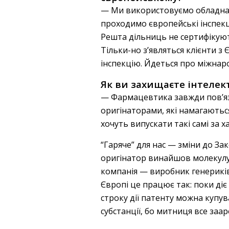
— Ми використовуємо обладнан
проходимо європейські інспекц
Решта дільниць не сертифікуют
Тільки-но з’являться клієнти з
інспекцію. Йдеться про міжнар
Як ви захищаєте інтелек
— Фармацевтика завжди пов’яза
оригінаторами, які намагаютьс
хочуть випускати такі самі за х
“Гаряче” для нас — зміни до За
оригінатор винайшов молекулу т
компанія — виробник генериків
Європі це працює так: поки діє
строку дії патенту можна купу
субстанції, бо митниця все заа