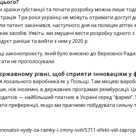
цього?
 зразки субстанції та почати розробку можна лише тоді,
єстрація. Три роки українці не можуть отримати доступ
коли патент закінчився, наступного дня на полицях аптек
их засобів. Уявіть: ми змушені вести розробку одного з 
укт раніше та вийти з ним у 2020 р.
ці законопроекту, який було внесено до Верховної Ради
утати не проголосували.
ержавному рівні, щоб сприяти інноваціям у
 локального виробника як у Польщі. Там місцеві виро
ьше, ніж іноземні, в державних програмах реімбурсації. 
датків — найбільший платник в Україні серед “фарми”. Ук
ти преференції, якщо ми прагнемо побудувати сильну т
innovatsii-vyidy-za-ramky-i-zminy-svit/5711-efekt-vid-zapr