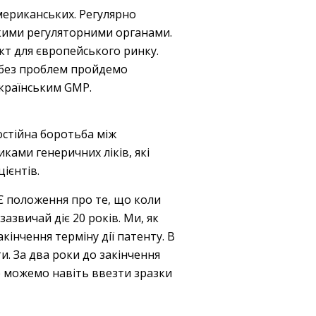
мериканських. Регулярно
ькими регуляторними органами.
кт для європейського ринку.
и без проблем пройдемо
українським GMP.
остійна боротьба між
ами генеричних ліків, які
ієнтів.
 Є положення про те, що коли
азвичай діє 20 років. Ми, як
інчення терміну дії патенту. В
и. За два роки до закінчення
е можемо навіть ввезти зразки