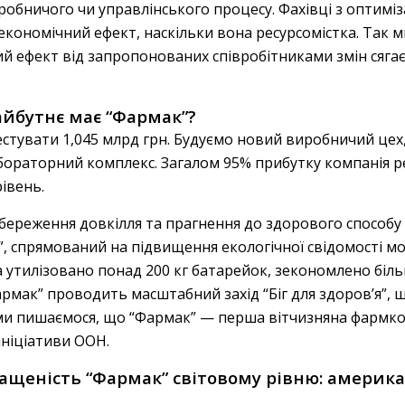
робничого чи управлінського процесу. Фахівці з оптиміз
кономічний ефект, наскільки вона ресурсомістка. Так м
ний ефект від запропонованих співробітниками змін сяга
айбутнє має “Фармак”?
тувати 1,045 млрд грн. Будуємо новий виробничий цех, я
ораторний комплекс. Загалом 95% прибутку компанія ре
івень.
береження довкілля та прагнення до здорового способу 
”, спрямований на підвищення екологічної свідомості мо
та утилізовано понад 200 кг батарейок, зекономлено біл
армак” проводить масштабний захід “Біг для здоров’я”, щ
 ми пишаємося, що “Фармак” — перша вітчизняна фармко
ніціативи ООН.
нащеність “Фармак” світовому рівню: америк