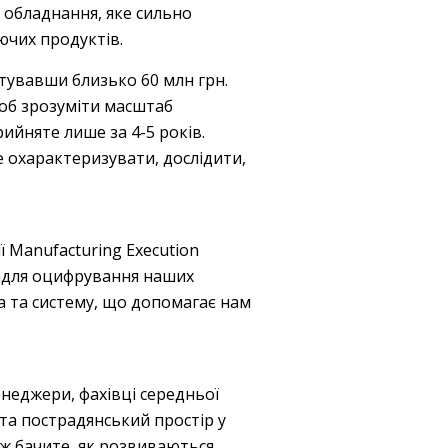
 обладнання, яке сильно
ючих продуктів.
стувавши близько 60 млн грн.
Щоб зрозуміти масштаб
ийняте лише за 4-5 років.
е охарактеризувати, дослідити,
 Manufacturing Execution
задля оцифрування наших
а та систему, що допомагає нам
неджери, фахівці середньої
та пострадянський простір у
 ж бачите, як розвиваються