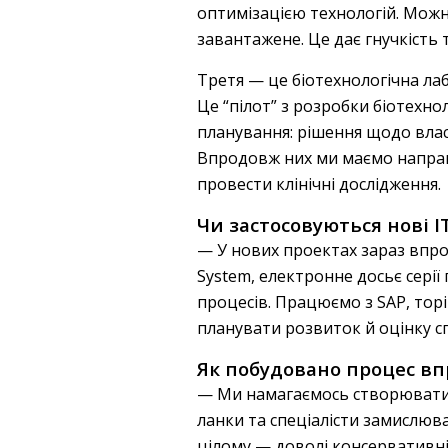
оптимізацією технологій. Можн
завантажене. Це дає гнучкість
Третя — це біотехнологічна лаб
Це “пілот” з розробки біотехн
планування: рішення щодо влас
Впродовж них ми маємо напрацю
провести клінічні дослідження.
Чи застосовуються нові I
— У нових проектах зараз впров
System, електронне досьє сері
процесів. Працюємо з SAP, тор
планувати розвиток й оцінку сп
Як побудовано процес в
— Ми намагаємось створювати в
ланки та спеціалісти замислюв
цілому — доволі консервативні