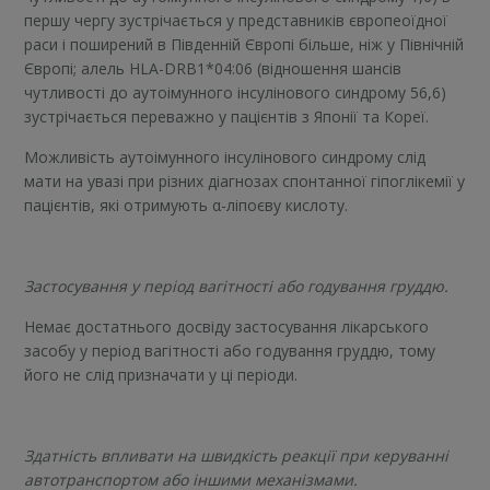
першу чергу зустрічається у представників європеоїдної
раси і поширений в Південній Європі більше, ніж у Північній
Європі; алель HLA-DRB1*04:06 (відношення шансів
чутливості до аутоімунного інсулінового синдрому 56,6)
зустрічається переважно у пацієнтів з Японії та Кореї.
Можливість аутоімунного інсулінового синдрому слід
мати на увазі при різних діагнозах спонтанної гіпоглікемії у
пацієнтів, які отримують α-ліпоєву кислоту.
Застосування у період вагітності або годування груддю.
Немає достатнього досвіду застосування лікарського
засобу у період вагітності або годування груддю, тому
його не слід призначати у ці періоди.
Здатність впливати на швидкість реакції при керуванні
автотранспортом або іншими механізмами.