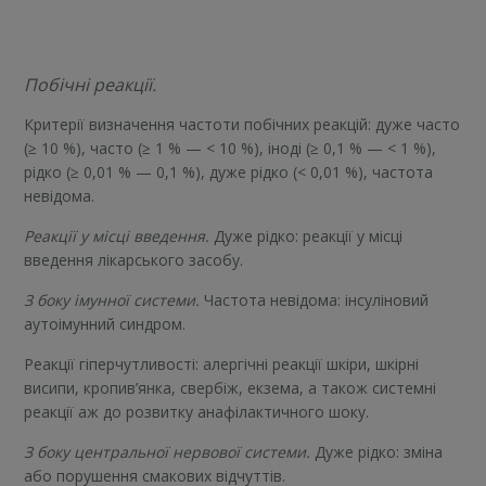
Побічні реакції.
Критерії визначення частоти побічних реакцій: дуже часто
(≥ 10 %), часто (≥ 1 % — < 10 %), іноді (≥ 0,1 % — < 1 %),
рідко (≥ 0,01 % — 0,1 %), дуже рідко (< 0,01 %), частота
невідома.
Реакції у місці введення.
Дуже рідко: реакції у місці
введення лікарського засобу.
З боку імунної системи.
Частота невідома: інсуліновий
аутоімунний синдром.
Реакції гіперчутливості: алергічні реакції шкіри, шкірні
висипи, кропив’янка, свербіж, екзема, а також системні
реакції аж до розвитку анафілактичного шоку.
З боку центральної нервової системи.
Дуже рідко: зміна
або порушення смакових відчуттів.