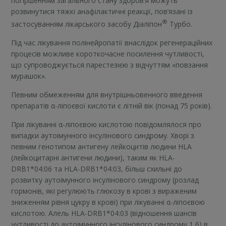
погіршенням загального стану здоров’я можуть
розвинутися тяжкі анафілактичні реакції, пов’язані із
®
застосуванням лікарського засобу Діаліпон
Турбо.
Під час лікування полінейропатії внаслідок регенераційних
процесів можливе короткочасне посилення чутливості,
що супроводжується парестезією з відчуттям «повзання
мурашок».
Певним обмеженням для внутрішньовенного введення
препаратів α-ліпоєвої кислоти є літній вік (понад 75 років).
При лікуванні α-ліпоєвою кислотою повідомлялося про
випадки аутоімунного інсулінового синдрому. Хворі з
певним генотипом антигену лейкоцитів людини HLA
(лейкоцитарні антигени людини), таким як HLA-
DRB1*04:06 та HLA-DRB1*04:03, більш схильні до
розвитку аутоімунного інсулінового синдрому (розлад
гормонів, які регулюють глюкозу в крові з вираженим
зниженням рівня цукру в крові) при лікуванні α-ліпоєвою
кислотою. Алель HLA-DRB1*04:03 (відношення шансів
чутливості до аутоімунного інсулінового синдрому 1,6) в