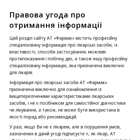
Правова угода про
МЕНЮ
отримання інформації
Головна
-
Продукція
-
Рецептурні лікарські засоби
-
Цей розділ сайту АТ «Фармак» містить професійну
Діаліпон® Турбо
спеціалізовану інформацію про лікарські засоби, їх
властивості, способи застосування, можливі
протипоказання і побічну дію, а також іншу професійну
спеціалізовану інформацію, яка призначена виключно
Рецептурний лікарський препарат
для лікарів.
Діаліпон® Турбо
Інформація про лікарські засоби АТ «Фармак»
призначена виключно для ознайомлення із
вищепереліченими характеристиками лікарських
засобів, і не є посібником для самостійної діагностики
чи лікування, а також, не може бути використана в
якості порад або рекомендацій.
У разі, якщо Ви не є лікарем, але в порушення умов,
зазначених в даній угоді підписуєте її, як лікар, АТ