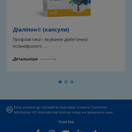
Діаліпон® (капсули)
Профілактика і лікування діабетичної
полінейропатії. ...
Детальніше
Весь контент доступний за ліцензією
Creative Commons
Attribution 4.0 International license
, якщо не зазначено інше
Trust line