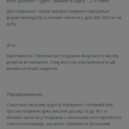
засіб Діаліпон
Турбо. Тривалість курсу – 2–4 тижні.
Для подальшої терапії використовувати пероральні
форми препаратів α-ліпоєвої кислоти у дозі 300–600 мг на
добу.
Діти.
Ефективність і безпека застосування лікарського засобу
дітям не встановлені, тому його не слід призначати цій
віковій категорії пацієнтів.
Передозування.
Симптоми:
можливі нудота, блювання і головний біль.
При застосуванні дуже високих доз від 10 до 40 г α-
ліпоєвої кислоти у поєднанні з алкоголем спостерігається
тяжка інтоксикація, що може спричинити летальний