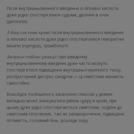
Після внутрішньовенного введення α-ліпоєвої кислоти
дуже рідко спостерігалися судоми, двоїння в очах
(диплопія).
З боку системи крові:
після внутрішньовенного введення
α-ліпоєвої кислоти дуже рідко спостерігалися геморагічні
висипи (пурпура), тромбопатії.
Загальні побічні реакції:
при швидкому
внутрішньовенному введенні дуже часто можуть
спостерігатися підвищення внутрішньочерепного тиску,
респіраторний дистрес-синдром — ці симптоми минають
самостійно.
Внаслідок поліпшеного засвоєння глюкози у деяких
випадках може знижуватися рівень цукру в крові, при
цьому дуже рідко спостерігаються симптоми, подібні до
симптомів гіпоглікемії, такі як запаморочення, підвищена
пітливість, головний біль, розлади зору.