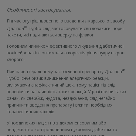
Особливості застосування.
Під час внутрішньовенного введення лікарського засобу
®
Діаліпон
Турбо слід застосовувати світлозахисні чорні
пакети, які надягаються зверху на флакон.
Головним чинником ефективного лікування діабетичної
полінейропатії є оптимальна корекція рівня цукру в крові
хворого.
®
При парентеральному застосуванні препарату Діаліпон
Турбо існує ризик виникнення алергічних реакцій,
включаючи анафілактичний шок, тому пацієнтів слід
перевіряти на наявність таких реакцій. У разі появи таких
ознак, як свербіж, нудота, нездужання, слід негайно
припинити введення препарату і вжити необхідних
терапевтичних заходів.
У поодиноких пацієнтів з декомпенсованим або
неадекватно контрольованим цукровим діабетом та