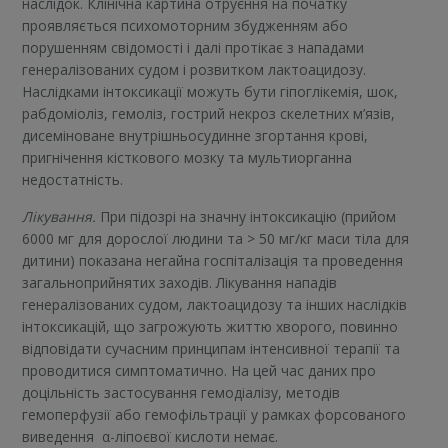
наслідок. Клінічна картина отруєння на початку
проявляється психомоторним збудженням або
порушенням свідомості і далі протікає з нападами
генералізованих судом і розвитком лактоацидозу.
Наслідками інтоксикації можуть бути гіпоглікемія, шок,
рабдоміоліз, гемоліз, гострий некроз скелетних м’язів,
дисеміноване внутрішньосудинне згортання крові,
пригнічення кісткового мозку та мультиорганна
недостатність.
Лікування.
При підозрі на значну інтоксикацію (прийом
6000 мг для дорослої людини та > 50 мг/кг маси тіла для
дитини) показана негайна госпіталізація та проведення
загальноприйнятих заходів. Лікування нападів
генералізованих судом, лактоацидозу та інших наслідків
інтоксикацій, що загрожують життю хворого, повинно
відповідати сучасним принципам інтенсивної терапії та
проводитися симптоматично. На цей час даних про
доцільність застосування гемодіалізу, методів
гемоперфузії або гемофільтрації у рамках форсованого
виведення α-ліпоєвої кислоти немає.