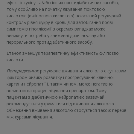
ефект інсуліну та/або інших протидіабетичних засобів,
тому особливо на початку лікування тіоктовою
кислотою (α-ліпоєвою кислотою) показаний регулярний
контроль рівня цукру в крові. Для запобігання появі
симптомів гіпоглікемії в окремих випадках може
виникнути потреба у зниженні дози інсуліну або
перорального протидіабетичного засобу.
Етанол зменшує терапевтичну ефективність α-ліпоєвої
кислоти.
Попередження:
регулярне вживання алкоголю є суттєвим
фактором ризику розвитку і прогресування клінічної
картини нейропатії і, таким чином, може негативно
впливати на процес лікування препаратом. Тому
пацієнтам з діабетичною нейропатією зазвичай
рекомендується утриматися від вживання алкоголю.
Обмеження вживання алкоголю стосується також перерв
між курсами лікування.