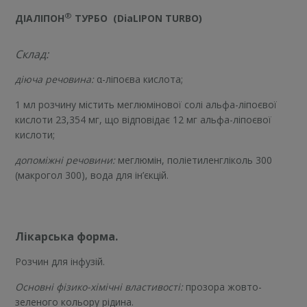
®
ДІАЛІПОН
ТУРБО
(DiaLIPON TURBO)
Склад:
діюча речовина:
α-ліпоєва кислота;
1 мл розчину містить меглюмінової солі альфа-ліпоєвої
кислоти 23,354 мг, що відповідає 12 мг альфа-ліпоєвої
кислоти;
допоміжні речовини:
меглюмін, поліетиленгліколь 300
(макрогол 300), вода для ін’єкцій.
Лікарська форма.
Розчин для інфузій.
Основні фізико-хімічні властивості:
прозора жовто-
зеленого кольору рідина.