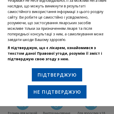
«Фармак» не несе відповідальності за можливі негативні
наслідки, що можуть виникнути в результаті
самостійного використання інформації з цього розділу
сайту. Ви робите це самостійно і усвідомлено,
розуміючи, що застосування лікарських засобів
можливе тільки за призначенням лікаря та після
попередньої консультації з ним, а самолікування може
завдати шкоди Вашому здоров’ю.
Я підтверджую, що є лікарем, ознайомився з
текстом даної Правової угоди, розумію її зміст і
підтверджую свою згоду з нею.
Діюча речовина:
Кислота тіоктова
ПІДТВЕРДЖУЮ
ПОКАЗАННЯ ДО ЗАСТОСУВАННЯ:
Порушення чутливості при діабетичній полінейропатії.
НЕ ПІДТВЕРДЖУЮ
Розчин для ін'єкцій
Внутрішньовенне
Для дорослих з 18