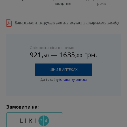
введення
років
Завантажити інструкцію для застосування лікарського засобу
Орієнтовна ціна в аптеках:
921
,
—
1635
,
грн.
50
00
ЦІНИ В АПТЕКАХ
Дані з сайту
tsinanaliky.com.ua
Замовити на: