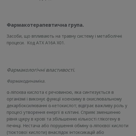
Фармакотерапевтична група.
Засоби, що впливають на травну систему і метаболічні
процеси. Код АТХ А16А Х01.
Фармакологічні властивості.
Фармакодинаміка.
α-ліпоєва кислота є речовиною, яка синтезується в
організмі і виконує функції коензиму в окислювальному
декарбоксилюванні α-кетокислот; відіграє важливу роль у
процесі утворення енергії в клітині. Сприяє зменшенню
рівня цукру в крові та збільшенню кількості глікогену в
печінці. Нестача або порушення обміну α-ліпоєвої кислоти
(тіоктової кислоти) внаслідок інтоксикацій або