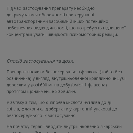
Під час застосування препарату необхідно
дотримуватися обережності при керуванні
автотранспортними засобами й інших потенційно
небезпечних видах діяльності, що потребують підвищеної
концентрації уваги і швидкості психомоторних реакцій.
Спосіб застосування та дози.
Препарат вводити безпосередньо з флакона (тобто без
розчинника) у вигляді внутрішньовенної краплинної інфузії
дорослим у дозі 600 мг на добу (вміст 1 флакона)
протягом щонайменше 30 хвилин.
У зв’язку з тим, що α-ліпоєва кислота чутлива до дії
світла, флакони слід зберігати у картонній упаковці до
безпосереднього їх застосування.
На початку терапії вводити внутрішньовенно лікарський
®