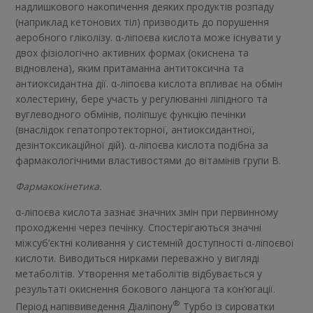
надлишкового накопичення деяких продуктів розпаду
(наприклад кетонових тіл) призводить до порушення
аеробного гліколізу. α-ліпоєва кислота може існувати у
двох фізіологічно активних формах (окиснена та
відновлена), яким притаманна антитоксична та
антиоксидантна дії. α-ліпоєва кислота впливає на обмін
холестерину, бере участь у регулюванні ліпідного та
вуглеводного обмінів, поліпшує функцію печінки
(внаслідок гепатопротекторної, антиоксидантної,
дезінтоксикаційної дій). α-ліпоєва кислота подібна за
фармакологічними властивостями до вітамінів групи В.
Фармакокінетика.
α-ліпоєва кислота зазнає значних змін при первинному
проходженні через печінку. Спостерігаються значні
міжсуб’єктні коливання у системній доступності α-ліпоєвої
кислоти. Виводиться нирками переважно у вигляді
метаболітів. Утворення метаболітів відбувається у
результаті окиснення бокового ланцюга та кон’югації.
®
Період напіввиведення Діаліпону
Турбо із сироватки