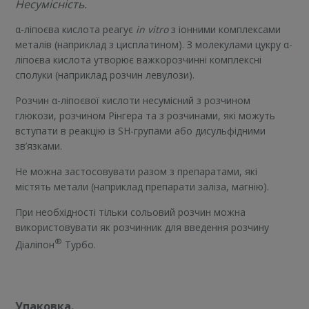
Несумісність.
α-ліпоєва кислота реагує
in vitro
з іонними комплексами
металів (наприклад з цисплатином). З молекулами цукру α-
ліпоєва кислота утворює важкорозчинні комплексні
сполуки (наприклад розчин левулози).
Розчин α-ліпоєвої кислоти несумісний з розчином
глюкози, розчином Рінгера та з розчинами, які можуть
вступати в реакцію із SH-групами або дисульфідними
зв’язками.
Не можна застосовувати разом з препаратами, які
містять метали (наприклад препарати заліза, магнію).
При необхідності тільки сольовий розчин можна
використовувати як розчинник для введення розчину
®
Діаліпон
Турбо.
Упаковка.