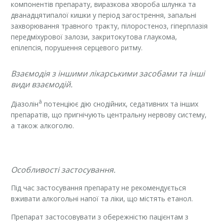
компонентів препарату, виразкова хвороба шлунка та
дванадцятипалої кишки у період загострення, запальні
захворювання травного тракту, пілоростеноз, гіперплазія
передміхурової залози, закритокутова глаукома,
епілепсія, порушення серцевого ритму.
Взаємодія з іншими лікарськими засобами та інші
види взаємодій.
â
Діазолін
потенціює дію снодійних, седативних та інших
препаратів, що пригнічують центральну нервову систему,
а також алкоголю.
Особливості застосування.
Під час застосування препарату не рекомендується
вживати алкогольні напої та ліки, що містять етанол.
Препарат застосовувати з обережністю пацієнтам з