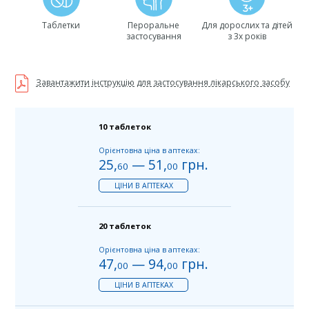
Таблетки
Пероральне
Для дорослих та дітей
застосування
з 3х років
Завантажити інструкцію для застосування лікарського засобу
10 таблеток
Орієнтовна ціна в аптеках:
25
,
—
51
,
грн.
60
00
ЦІНИ В АПТЕКАХ
20 таблеток
Орієнтовна ціна в аптеках:
47
,
—
94
,
грн.
00
00
ЦІНИ В АПТЕКАХ