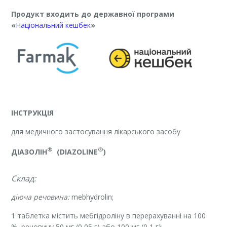
Продукт входить до державної програми
«
Національний кешбек
»
ІНСТРУКЦІЯ
для медичного застосування лікарського засобу
®
®
ДІАЗОЛІН
(
D
IAZOLINE
)
Склад:
діюча речовина:
mebhydrolin;
1 таблетка містить мебгідроліну в перерахуванні на 100
% речовину 50 мг (0,05 г) або 100 мг (0,1 г);