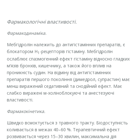
Фармакологічні властивості.
Фармакодинаміка.
Мебгідролін належить до антигістамінних препаратів, є
блокатором Н
-рецепторів гістаміну. Мебгідролін
1
ослаблює спазмогенний ефект гістаміну відносно гладких
м’язів бронхів, кишечнику, а також його вплив на
проникність судин. На відміну від антигістамінних
препаратів першого покоління (димедрол, супрастин) має
менш виражений седативний та снодійний ефект. Має
слабко виражені м-холіноблокуючі та анестезуючі
властивості.
Фармакокінетика.
Швидко всмоктується з травного тракту. Біодоступність
коливається в межах 40–60 %. Терапевтичний ефект
розвивається через 15–30 хвилин, максимальна дія