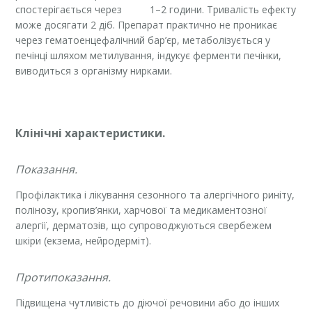
спостерігається через 1–2 години. Тривалість ефекту
може досягати 2 діб. Препарат практично не проникає
через гематоенцефалічний бар’єр, метаболізується у
печінці шляхом метилування, індукує ферменти печінки,
виводиться з організму нирками.
Клінічні характеристики.
Показання.
Профілактика і лікування сезонного та алергічного риніту,
полінозу, кропив’янки, харчової та медикаментозної
алергії, дерматозів, що супроводжуються свербежем
шкіри (екзема, нейродерміт).
Протипоказання.
Підвищена чутливість до діючої речовини або до інших