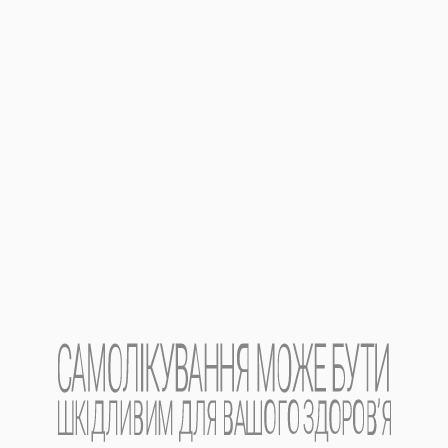
Упаковка.
По 10 таблеток у блістері. По 1 або 2 блістери у пачці.
Категорія відпуску.
Без рецепта.
Виробник.
АТ «Фармак».
Місцезнаходження виробника
та його адреса
м
і
сця провадження діяльності
.
Україна, 04080, м. Київ, вул. Кирилівська, 74.