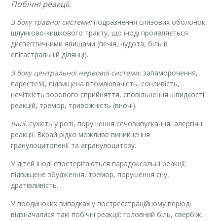
Побічні реакції.
З боку травної системи:
подразнення слизових оболонок
шлунково-кишкового тракту, що іноді проявляється
диспептичними явищами (печія, нудота, біль в
епігастральній ділянці).
З боку центральної нервової системи:
запаморочення,
парестезії, підвищена втомлюваність, сонливість,
нечіткість зорового сприйняття, сповільнення швидкості
реакцій, тремор, тривожність (вночі).
Інші:
сухість у роті, порушення сечовипускання, алергічні
реакції. Вкрай рідко можливе виникнення
гранулоцитопенії та агранулоцитозу.
У дітей іноді спостерігаються парадоксальні реакції:
підвищене збудження, тремор, порушення сну,
дратівливість.
У поодиноких випадках у постреєстраційному періоді
відзначалися такі побічні реакції: головний біль, свербіж,