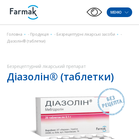
МЕНЮ
Головна
-
Продукція
-
Безрецептурні лікарські засоби
-
Діазолін® (таблетки)
Безрецептурний лікарський препарат
Діазолін® (таблетки)