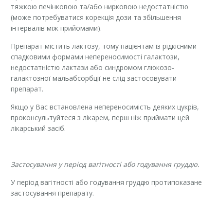
тяжкою печінковою та/або нирковою недостатністю
(може потребуватися корекція дози та збільшення
інтервалів між прийомами).
Препарат містить лактозу, тому пацієнтам із рідкісними
спадковими формами непереносимості галактози,
недостатністю лактази або синдромом глюкозо-
галактозної мальабсорбції не слід застосовувати
препарат.
Якщо у Вас встановлена непереносимість деяких цукрів,
проконсультуйтеся з лікарем, перш ніж приймати цей
лікарський засіб.
Застосування у період вагітності або годування груддю.
У період вагітності або годування груддю протипоказане
застосування препарату.