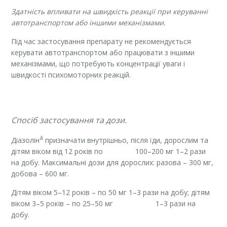
Здатність впливати на швидкість реакції при керуванні
автотранспортом або іншими механізмами.
Під час застосування препарату не рекомендується
керувати автотранспортом або працювати з іншими
механізмами, що потребують концентрації уваги і
швидкості психомоторних реакцій.
Спос
іб застосування та дози.
â
Діазолін
призначати внутрішньо, після їди, дорослим та
дітям віком від 12 років по 100–200 мг 1–2 рази
на добу. Максимальні дози для дорослих: разова – 300 мг,
добова – 600 мг.
Дітям віком 5–12 років – по 50 мг 1–3 рази на добу; дітям
віком 3–5 років – по 25–50 мг 1–3 рази на
добу.