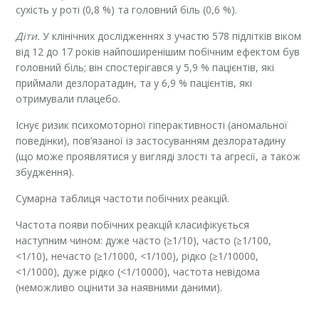
сухість у роті (0,8 %) та головний біль (0,6 %).
Діти.
У клінічних дослідженнях з участю 578 підлітків віком
від 12 до 17 років найпоширенішим побічним ефектом був
головний біль; він спостерігався у 5,9 % пацієнтів, які
приймали дезлоратадин, та у 6,9 % пацієнтів, які
отримували плацебо.
Існує ризик психомоторної гіперактивності (аномальної
поведінки), пов’язаної із застосуванням дезлоратадину
(що може проявлятися у вигляді злості та агресії, а також
збудження).
Сумарна таблиця частоти побічних реакцій.
Частота появи побічних реакцій класифікується
наступним чином: дуже часто (≥1/10), часто (≥1/100,
<1/10), нечасто (≥1/1000, <1/100), рідко (≥1/10000,
<1/1000), дуже рідко (<1/10000), частота невідома
(неможливо оцінити за наявними даними).