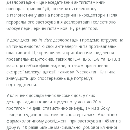
Дезлоратадин – це неседативний антигістамінний
препарат тривалої дії, що чинить селективну
антагоністичну дію на периферичні H
-рецептори. Після
1
перорального застосування дезлоратадин селективно
блокує периферичні гістамінові H
-рецептори.
1
У дослідженнях
in vitro
дезлоратадин продемонстрував на
клітинах ендотелію свої антиалергічні та протизапальні
властивості. Це проявлялося пригніченням виділення
прозапальних цитокінів, таких як IL-4, IL-6, IL-8 та IL-13, з
мастоцитів/базофілів людини, а також пригнічення
експресії молекул адгезії, таких як Р-селектин. Клінічна
значущість цих спостережень ще потребує
підтвердження.
У клінічних дослідженнях високих доз, у яких
дезлоратадин вводили щоденно у дозі до 20 мг
протягом 14 днів, статистично значущі зміни з боку
серцево-судинної системи не спостерігалися. У клінічно-
фармакологічному дослідженні при застосуванні 45 мг на
добу (у 10 разів більше максимальної добової клінічної