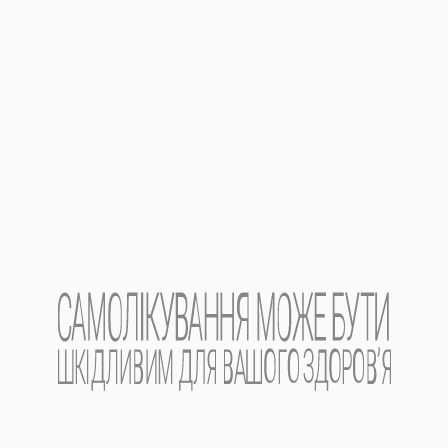
Місцезнаходження виробника
та його адреса
м
і
сця провадження діяльності
.
Україна, 04080, м. Київ, вул. Кирилівська, 74.
Дата оновлення інструкції.
03.03.2023.
Реклама лікарського засобу. Перед
застосуванням лікарського засобу
обов’язково проконсультуйтесь з лікарем
та ознайомтесь з інструкцією на
лікарський засіб.