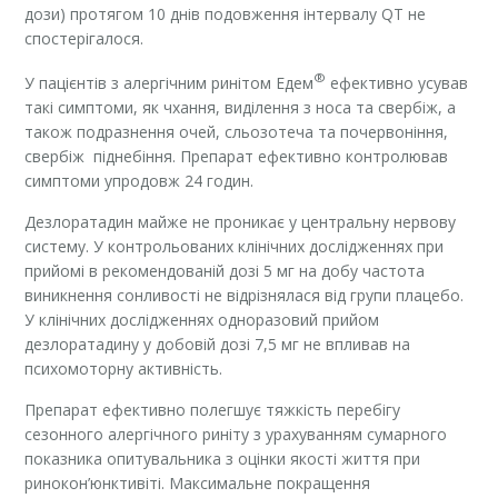
дози) протягом 10 днів подовження інтервалу QT не
спостерігалося.
®
У пацієнтів з алергічним ринітом Едем
ефективно усував
такі симптоми, як чхання, виділення з носа та свербіж, а
також подразнення очей, сльозотеча та почервоніння,
свербіж піднебіння. Препарат ефективно контролював
симптоми упродовж 24 годин.
Дезлоратадин майже не проникає у центральну нервову
систему. У контрольованих клінічних дослідженнях при
прийомі в рекомендованій дозі 5 мг на добу частота
виникнення сонливості не відрізнялася від групи плацебо.
У клінічних дослідженнях одноразовий прийом
дезлоратадину у добовій дозі 7,5 мг не впливав на
психомоторну активність.
Препарат ефективно полегшує тяжкість перебігу
сезонного алергічного риніту з урахуванням сумарного
показника опитувальника з оцінки якості життя при
ринокон’юнктивіті. Максимальне покращення