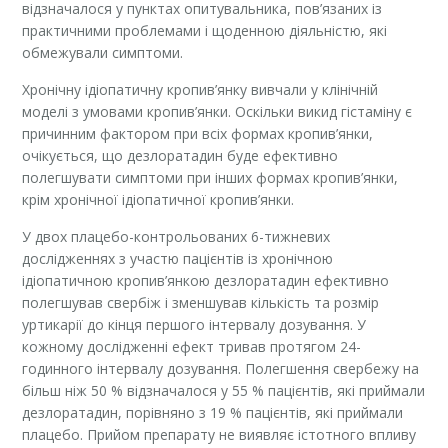
відзначалося у пунктах опитувальника, пов’язаних із
практичними проблемами і щоденною діяльністю, які
обмежували симптоми.
Хронічну ідіопатичну кропив’янку вивчали у клінічній
моделі з умовами кропив’янки. Оскільки викид гістаміну є
причинним фактором при всіх формах кропив’янки,
очікується, що дезлоратадин буде ефективно
полегшувати симптоми при інших формах кропив’янки,
крім хронічної ідіопатичної кропив’янки.
У двох плацебо-контрольованих 6-тижневих
дослідженнях з участю пацієнтів із хронічною
ідіопатичною кропив’янкою дезлоратадин ефективно
полегшував свербіж і зменшував кількість та розмір
уртикарії до кінця першого інтервалу дозування. У
кожному дослідженні ефект тривав протягом 24-
годинного інтервалу дозування. Полегшення свербежу на
більш ніж 50 % відзначалося у 55 % пацієнтів, які приймали
дезлоратадин, порівняно з 19 % пацієнтів, які приймали
плацебо. Прийом препарату не виявляє істотного впливу