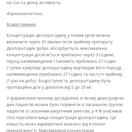
на сон та денну активність.
Фармакокінетика.
Всмоктування.
Концентрацію дезлоратадину у плазмі крові можна
визначити через 30 хвилин після прийому препарату.
Дезлоратадин добре абсорбується, максимальна
концентрація досягається приблизно через 3 години;
період напіввиведення становить приблизно 27 годин.
Ступінь кумуляції дезлоратадину відповідав його періоду
напіввиведення (приблизно 27 годин) та частоті прийому
(1 раз на добу). Біодоступність дезлоратадину була
пропорційна дозі у діапазоні від 5 до 20 мг.
У фармакокінетичному дослідженні, в якому демографічні
дані пацієнтів можна було порівняти із загальною групою
пацієнтів із сезонним алергічним ринітом, у 4 % учасників
спостерігалася вища концентрація дезлоратадину. Ця
кількість може варіюватися залежно від етнічної
приналежності. Максимальна концентрація