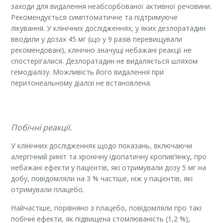
заходи для видалення неабсорбованої активної речовини.
Рекомендується симптоматичне та підтримуюче
лікування. У клінічних дослідженнях, у яких дезлоратадин
вводили у дозах 45 мг (що у 9 разів перевищували
рекомендовані), клінічно значущі небажані реакції не
спостерігалися. Дезлоратадин не видаляється шляхом
гемодіалізу. Можливість його видалення при
перитонеальному діалізі не встановлена.
Побічні реакції.
У клінічних дослідженнях щодо показань, включаючи
алергічний риніт та хронічну ідіопатичну кропив’янку, про
небажані ефекти у пацієнтів, які отримували дозу 5 мг на
добу, повідомляли на 3 % частіше, ніж у пацієнтів, які
отримували плацебо.
Найчастіше, порівняно з плацебо, повідомляли про такі
побічні ефекти, як підвищена стомлюваність (1,2 %),