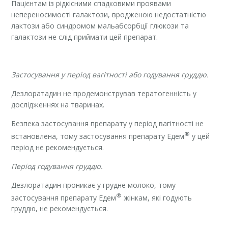
Пацієнтам із рідкісними спадковими проявами
непереносимості галактози, вродженою недостатністю
лактози або синдромом мальабсорбції глюкози та
галактози не слід приймати цей препарат.
Застосування у період вагітності або годування груддю.
Дезлоратадин не продемонстрував тератогенність у
дослідженнях на тваринах.
Безпека застосування препарату у період вагітності не
®
встановлена, тому застосування препарату Едем
у цей
період не рекомендується.
Період годування груддю.
Дезлоратадин проникає у грудне молоко, тому
®
застосування препарату Едем
жінкам, які годують
груддю, не рекомендується.