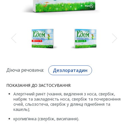
Діюча речовина:
Дезлоратадин
ПОКАЗАННЯ ДО ЗАСТОСУВАННЯ:
Алергічний риніт (чхання, виділення з носа, свербіж,
набряк та закладеність носа, свербіж та почервоніння
очей, сльозотеча, свербіж у ділянці піднебіння та
кашель);
кропив’янка (свербіж, висипання).