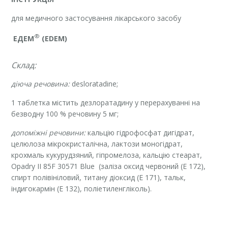
для медичного застосування лікарського засобу
®
ЕДЕМ
(
EDEM
)
Склад:
діюча речовина:
desloratadine;
1 таблетка містить дезлоратадину у перерахуванні на
безводну 100 % речовину 5 мг;
допоміжні речовини:
кальцію гідрофосфат дигідрат,
целюлоза мікрокристалічна, лактози моногідрат,
крохмаль кукурудзяний, гіпромелоза, кальцію стеарат,
Opadry II 85F 30571 Blue (заліза оксид червоний (Е 172),
спирт полівініловий, титану діоксид (Е 171), тальк,
індигокармін (Е 132), поліетиленгліколь).