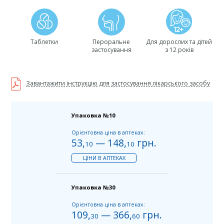
Таблетки
Пероральне
Для дорослих та дітей
застосування
з 12 років
Завантажити інструкцію для застосування лікарського засобу
Упаковка №10
Орієнтовна ціна в аптеках:
53
,
—
148
,
грн.
10
10
ЦІНИ В АПТЕКАХ
Упаковка №30
Орієнтовна ціна в аптеках:
109
,
—
366
,
грн.
30
60