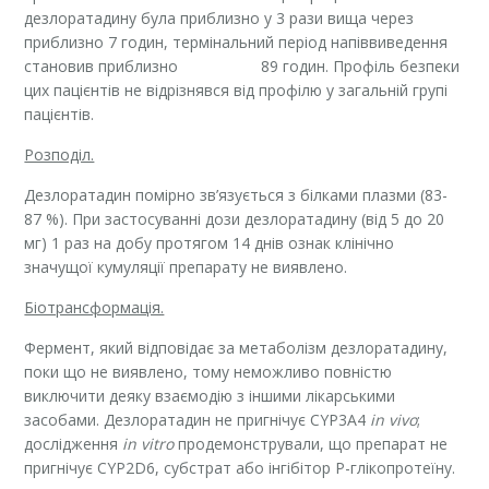
дезлоратадину була приблизно у 3 рази вища через
приблизно 7 годин, термінальний період напіввиведення
становив приблизно 89 годин. Профіль безпеки
цих пацієнтів не відрізнявся від профілю у загальній групі
пацієнтів.
Розподіл.
Дезлоратадин помірно зв’язується з білками плазми (83-
87 %). При застосуванні дози дезлоратадину (від 5 до 20
мг) 1 раз на добу протягом 14 днів ознак клінічно
значущої кумуляції препарату не виявлено.
Біотрансформація.
Фермент, який відповідає за метаболізм дезлоратадину,
поки що не виявлено, тому неможливо повністю
виключити деяку взаємодію з іншими лікарськими
засобами. Дезлоратадин не пригнічує CYP3A4
in vivo
;
дослідження
in vitro
продемонстрували, що препарат не
пригнічує CYP2D6, субстрат або інгібітор P-глікопротеїну.