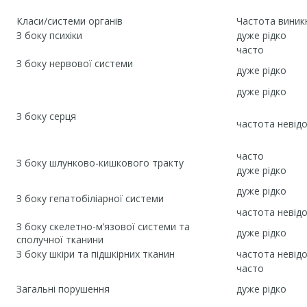
Класи/системи органів
Частота виник
З боку психіки
дуже рідко
часто
З боку нервової системи
дуже рідко
дуже рідко
З боку серця
частота невід
часто
З боку шлунково-кишкового тракту
дуже рідко
дуже рідко
З боку гепатобіліарної системи
частота невід
З боку скелетно-м’язової системи та
дуже рідко
сполучної тканини
З боку шкіри та підшкірних тканин
частота невід
часто
Загальні порушення
дуже рідко