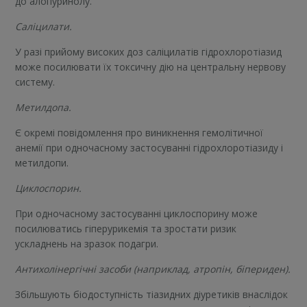
до алопуринолу.
Саліцилати.
У разі прийому високих доз саліцилатів гідрохлоротіазид
може посилювати їх токсичну дію на центральну нервову
систему.
Метилдопа.
Є окремі повідомлення про виникнення гемолітичної
анемії при одночасному застосуванні гідрохлоротіазиду і
метилдопи.
Циклоспорин.
При одночасному застосуванні циклоспорину може
посилюватись гіперурикемія та зростати ризик
ускладнень на зразок подагри.
Антихолінергічні засоби (наприклад, атропін, біпериден).
Збільшують біодоступність тіазидних діуретиків внаслідок