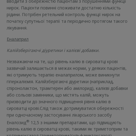
вводити з обережністю пацієнтам з порушеннями функції
нирок. Пацієнти повинні споживати достатню кількість
рідини. Потрібен ретельний контроль функції нирок на
початку супутньої терапії та періодично протягом такого
лікування.
Еналаприл
Калійзберігаючі діуретики і калієві добавки.
Незважаючи на те, що рівень калію в сироватці крові
зазвичай залишається в межах норми, у деяких пацієнтів,
які отримують терапію еналаприлом, може виникнути
гіперкаліємія. Калійзберігаючі діуретики (наприклад,
спіронолактон, тріамтерен або амілорид), калієві добавки
або сольові замінники, що містять калій, можуть
призводити до значного підвищення рівня калію в
сироватці крові.Слід також дотримуватися обережності
при одночасному застосуванні лікарського засобу
®
Еналозид
12,5 з іншими препаратами, що підвищують
рівень калію в сироватці крові, такими як триметоприм та
котримоксазол (триметоприм/сульфаметоксазол),