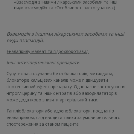
«Взаємодія з іншими лікарськими засобами та інші
види взаємодій» та «Особливості застосування»).
Взаємодія з іншими лікарськими засобами та інші
види взаємодій.
Еналаприлу малеат та гідрохлоротіазид
Інші антигіпертензивні препарати.
Супутнє застосування бета-блокаторів, метилдопи,
блокаторів кальцієвих каналів може підвищувати
гіпотензивний ефект препарату. Одночасне застосування
нітрогліцерину та інших нітратів або вазодилататорів
може додатково знизити артеріальний тиск.
Гангліоблокатори або адреноблокатори, поєднані з
еналаприлом, слід вводити тільки за умови ретельного
спостереження за станом пацієнта.