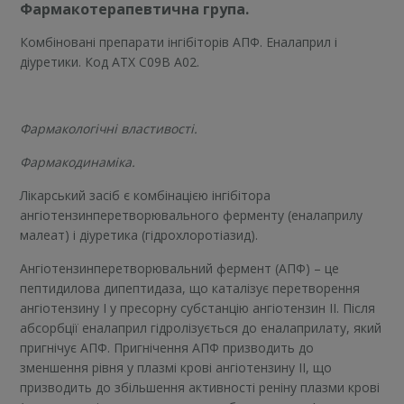
Фармакотерапевтична група.
Комбіновані препарати інгібіторів АПФ. Еналаприл і
діуретики. Код АТХ С09В А02.
Фармакологічні властивості.
Фармакодинаміка.
Лікарський засіб є комбінацією інгібітора
ангіотензинперетворювального ферменту (еналаприлу
малеат) і діуретика (гідрохлоротіазид).
Ангіотензинперетворювальний фермент (АПФ) – це
пептидилова дипептидаза, що каталізує перетворення
ангіотензину І у пресорну субстанцію ангіотензин ІІ. Після
абсорбції еналаприл гідролізується до еналаприлату, який
пригнічує АПФ. Пригнічення АПФ призводить до
зменшення рівня у плазмі крові ангіотензину ІІ, що
призводить до збільшення активності реніну плазми крові