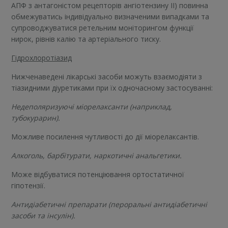
АПФ з антагоністом рецепторів ангіотензину ІІ) повинна
обмежуватись індивідуально визначеними випадками та
супроводжуватися ретельним моніторингом функції
нирок, рівнів калію та артеріального тиску.
Гідрохлоротіазид
Нижченаведені лікарські засоби можуть взаємодіяти з
тіазидними діуретиками при їх одночасному застосуванні:
Недеполяризуючі міорелаксанти (наприклад,
тубокурарин).
Можливе посилення чутливості до дії міорелаксантів.
Алкоголь, барбітурати, наркотичні анальгетики.
Може відбуватися потенціювання ортостатичної
гіпотензії.
Антидіабетичні препарати (пероральні антидіабетичні
засоби та інсулін).