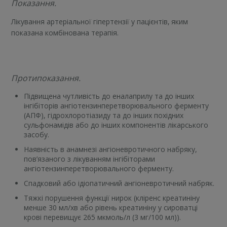
Показання.
Лікування артеріальної гіпертензії у пацієнтів‚ яким
показана комбінована терапія.
Протипоказання.
Підвищена чутливість до еналаприлу та до інших
інгібіторів ангіотензинперетворювального ферменту
(АПФ), гідрохлоротіазиду та до інших похідних
сульфонамідів або до інших компонентів лікарського
засобу.
Наявність в анамнезі ангіоневротичного набряку,
пов’язаного з лікуванням інгібіторами
ангіотензинперетворювального ферменту.
Спадковий або ідіопатичний ангіоневротичний набряк.
Тяжкі порушення функції нирок (кліренс креатиніну
менше 30 мл/хв або рівень креатиніну у сироватці
крові перевищує 265 мкмоль/л (3 мг/100 мл)).