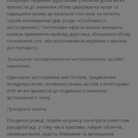
Попереднє лікування діуретиками у великих дозах може
призвести до зниження об’єму циркулюючої крові та
підвищення ризику артеріальної гіпотензії на початку
терапії еналаприлом (див. розділ «Особливості
застосування»). Гіпотензивні ефекти можна зменшити
шляхом припинення прийому діуретика, збільшення об’єму
споживання солі або розпочинаючи лікування з низьких
доз препарату.
Трициклічні антидепресанти/ антипсихотичні засоби/
наркотики.
Одночасне застосування анестетиків, трициклічних
антидепресантів і антипсихотичних засобів з інгібіторами
АПФ може призвести до подальшого зниження
артеріального тиску.
Препарати золота.
Поодинокі реакції, подібні на реакції на нітрити (симптоми
вазодилатації, у тому числі припливи, набряк обличчя,
запаморочення, нудота, блювання та артеріальна