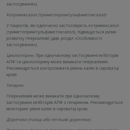
застосування»).
Котримоксазол (триметоприм/сульфаметоксазол)
У пацієнтів, які одночасно застосовують котримоксазол
(триметоприм/сульфаметоксазол), підвищується ризик
розвитку гіперкаліємії (див. розділ «Особливості
застосування»).
Циклоспорин.
При одночасному застосуванні інгібіторів
АПФ та циклоспорину може виникати гіперкаліємія.
Рекомендується контролювати рівень калію в сироватці
крові.
Гепарин
Гіперкаліємія може виникати при одночасному
застосуванні інгібіторів АПФ з гепарином. Рекомендується
моніторинг рівня калію в сироватці крові.
Діуретики (тіазид або петльові діуретики).