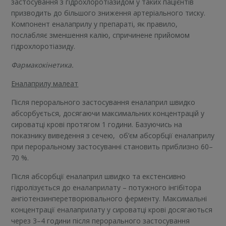
застосування з гідрохлоротіазидом у таких пацієнтів
призводить до більшого зниження артеріального тиску.
Компонент еналаприлу у препараті, як правило,
послабляє зменшення калію, спричинене прийомом
гідрохлоротіазиду.
Фармакокінетика.
Еналаприлу малеат
Після перорального застосування еналаприл швидко
абсорбується, досягаючи максимальних концентрацій у
сироватці крові протягом 1 години. Базуючись на
показнику виведення з сечею, об’єм абсорбції еналаприлу
при пероральному застосуванні становить приблизно 60–
70 %.
Після абсорбції еналаприл швидко та екстенсивно
гідролізується до еналаприлату – потужного інгібітора
ангіотензинперетворювального ферменту. Максимальні
концентрації еналаприлату у сироватці крові досягаються
через 3–4 години після перорального застосування