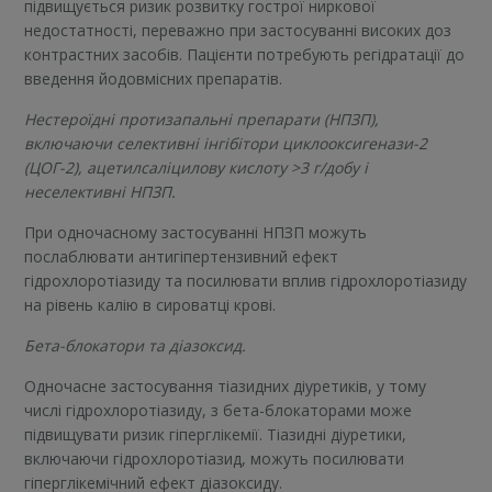
підвищується ризик розвитку гострої ниркової
недостатності, переважно при застосуванні високих доз
контрастних засобів. Пацієнти потребують регідратації до
введення йодовмісних препаратів.
Нестероїдні протизапальні препарати (НПЗП),
включаючи селективні інгібітори циклооксигенази-2
(ЦОГ-2), ацетилсаліцилову кислоту >3 г/добу і
неселективні НПЗП.
При одночасному застосуванні НПЗП можуть
послаблювати антигіпертензивний ефект
гідрохлоротіазиду та посилювати вплив гідрохлоротіазиду
на рівень калію в сироватці крові.
Бета-блокатори та діазоксид.
Одночасне застосування тіазидних діуретиків, у тому
числі гідрохлоротіазиду, з бета-блокаторами може
підвищувати ризик гіперглікемії. Тіазидні діуретики,
включаючи гідрохлоротіазид, можуть посилювати
гіперглікемічний ефект діазоксиду.