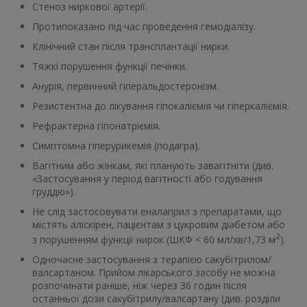
Стеноз ниркової артерії.
Протипоказано під час проведення гемодіалізу.
Клінічний стан після трансплантації нирки.
Тяжкі порушення функції печінки.
Анурія, первинний гіперальдостеронізм.
Резистентна до лікування гіпокаліємія чи гіперкаліємія.
Рефрактерна гіпонатріємія.
Симптомна гіперурикемія (подагра).
Вагітним або жінкам, які планують завагітніти (див.
«Застосування у період вагітності або годування
груддю»).
Не слід застосовувати еналаприл з препаратами, що
містять аліскірен, пацієнтам з цукровим діабетом або
2
з порушенням функції нирок (ШКФ < 60 мл/хв/1,73 м
).
Одночасне застосування з терапією сакубітрилом/
валсартаном. Прийом лікарського засобу не можна
розпочинати раніше, ніж через 36 годин після
останньої дози сакубітрилу/валсартану (див. розділи