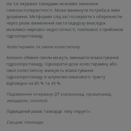
На тлі лікуванні тіазидами можливе зниження
глюкозотолерантності. Може виникнути потреба в зміні
дозування. Метформін слід застосовувати з обережністю
через ризик виникнення лактатацидозу внаслідок
можливої ниркової недостатності, пов’язаної з прийомом
гідрохлоротіазиду.
Холестирамін та смоли колестиполу.
Аніонно-обмінні смоли можуть зменшити всмоктування
гідрохлоротіазиду. Однократні дози холестираміну або
смол колестиполу знижують всмоктування
гідрохлоротіазиду зі шлунково-кишкового тракту
відповідно на 85 % та 43 %.
Подовження інтервалу
QT
(наприклад, прокаїнамід,
аміодарон, соталол).
Підвищений ризик тахікардії типу «пірует».
Серцеві глікозиди.