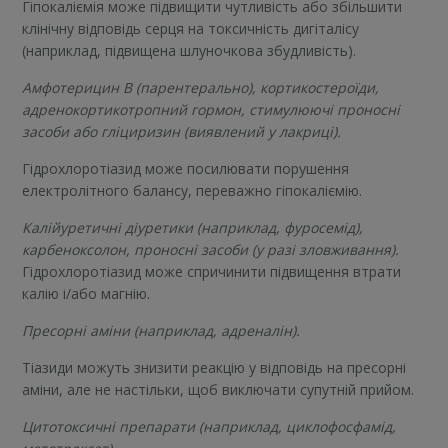
Гіпокаліємія може підвищити чутливість або збільшити
клінічну відповідь серця на токсичність дигіталісу
(наприклад, підвищена шлуночкова збудливість).
Амфотерицин В (парентерально), кортикостероїди,
адренокортикотропний гормон, стимулюючі проносні
засоби або гліциризин (виявлений у лакриці).
Гідрохлоротіазид може посилювати порушення
електролітного балансу, переважно гіпокаліємію.
Калійуретичні діуретики (наприклад, фуросемід),
карбеноксолон, проносні засоби (у разі зловживання).
Гідрохлоротіазид може cпричинити підвищення втрати
калію і/або магнію.
Пресорні аміни (наприклад, адреналін).
Тіазиди можуть знизити реакцію у відповідь на пресорні
аміни, але не настільки, щоб виключати супутній прийом.
Цитотоксичні препарати (наприклад, циклофосфамід,