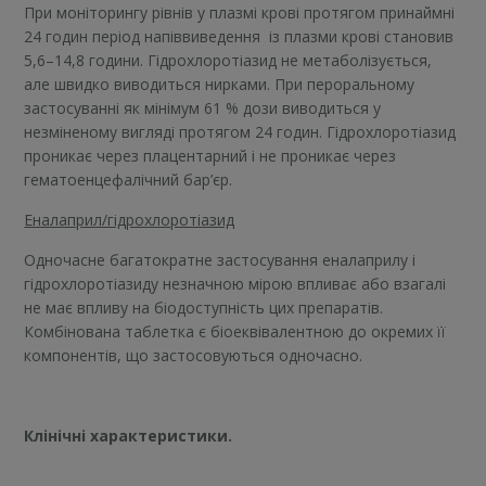
При моніторингу рівнів у плазмі крові протягом принаймні
24 годин період напіввиведення із плазми крові становив
5,6–14,8 години. Гідрохлоротіазид не метаболізується,
але швидко виводиться нирками. При пероральному
застосуванні як мінімум 61 % дози виводиться у
незміненому вигляді протягом 24 годин. Гідрохлоротіазид
проникає через плацентарний і не проникає через
гематоенцефалічний бар’єр.
Еналаприл/гідрохлоротіазид
Одночасне багатократне застосування еналаприлу і
гідрохлоротіазиду незначною мірою впливає або взагалі
не має впливу на біодоступність цих препаратів.
Комбінована таблетка є біоеквівалентною до окремих її
компонентів, що застосовуються одночасно.
Клінічні характеристики.