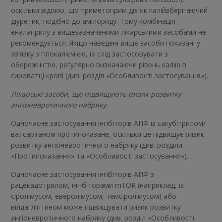
оскільки відомо, що триметоприм діє як калійзберігаючий
діуретик, подібно до амілориду. Тому комбінація
еналаприлу з вищезазначеними лікарськими засобами не
рекомендується. Якщо наведені вище засоби показані у
зв’язку з гіпокаліємією, їх слід застосовувати з
обережністю, регулярно визначаючи рівень калію в
сироватці крові (див. розділ
«
Особливості застосування
»
).
Лікарські засоби, що підвищують ризик розвитку
ангіоневротичного набряку.
Одночасне застосування інгібіторів АПФ із сакубітрилом/
валсартаном протипоказане, оскільки це підвищує ризик
розвитку ангіоневротичного набряку (див. розділи
«Протипоказання» та «Особливості застосування»).
Одночасне застосування інгібіторів АПФ з
рацекадотрилом, інгібіторами mTOR (наприклад, із
сіролімусом, еверолімусом, темсіролімусом) або
вілдагліптином може підвищувати ризик розвитку
ангіоневротичного набряку (див. розділ «Особливості