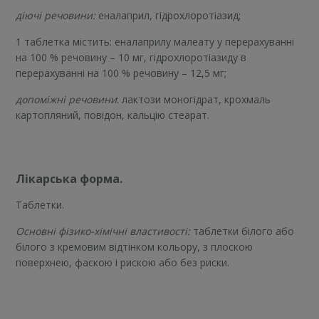
діючі речовини:
еналаприл, гідрохлоротіазид;
1 таблетка містить: еналаприлу малеату у перерахуванні
на 100 % речовину – 10 мг, гідрохлоротіазиду в
перерахуванні на 100 % речовину – 12,5 мг;
допоміжні речовини
: лактози моногідрат, крохмаль
картопляний, повідон, кальцію стеарат.
Лікарська форма.
Таблетки.
Основні фізико-хімічні властивості:
таблетки білого або
білого з кремовим відтінком кольору, з плоскою
поверхнею, фаскою і рискою або без риски.