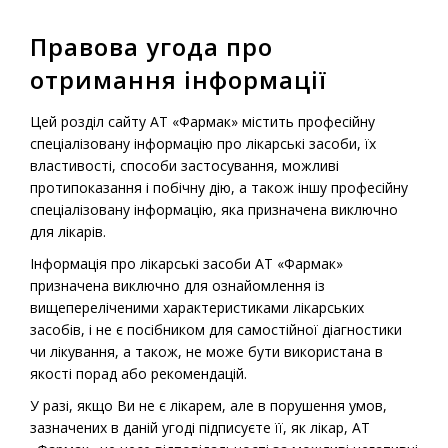
Правова угода про
МЕНЮ
отримання інформації
Головна
-
Продукція
-
Рецептурні лікарські засоби
-
Цей розділ сайту АТ «Фармак» містить професійну
Еналозид® 12,5
спеціалізовану інформацію про лікарські засоби, їх
властивості, способи застосування, можливі
протипоказання і побічну дію, а також іншу професійну
спеціалізовану інформацію, яка призначена виключно
Рецептурний лікарський препарат
для лікарів.
Еналозид® 12,5
Інформація про лікарські засоби АТ «Фармак»
призначена виключно для ознайомлення із
вищепереліченими характеристиками лікарських
засобів, і не є посібником для самостійної діагностики
чи лікування, а також, не може бути використана в
якості порад або рекомендацій.
У разі, якщо Ви не є лікарем, але в порушення умов,
зазначених в даній угоді підписуєте її, як лікар, АТ