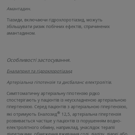
Амантадин.
Тіазиди, включаючи гідрохлоротіазид, можуть
збільшувати ризик побічних ефектів, спричинених
амантадином.
Особливості застосування.
Еналаприл та гідрохлоротіазид
Артеріальна гіпотензія та дисбаланс електролітів.
Симптоматичну артеріальну гіпотензію рідко
спостерігають у пацієнтів із неускладненою артеріальною
гіпертензією. Серед пацієнтів з артеріальною гіпертензією,
®
які отримують Еналозид
12,5, артеріальна гіпертензія
розвивається частіше у пацієнтів із порушенням водно-
електролітного обміну, наприклад, унаслідок терапії
діуретиками, обмеження вживання солі, діалізу, діареї або