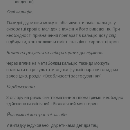
введення).
Солі кальцію.
Тіазидні діуретики можуть збільшувати вміст кальцію у
сироватці крові внаслідок зниження його виведення. При
необхідності призначення препаратів кальцію дозу слід
підбирати, контролюючи вміст кальцію в сироватці крові.
Вплив на результати лабораторних досліджень.
Через вплив на метаболізм кальцію тіазиди можуть
впливати на результати оцінки функції паращитовидних
залоз (див. розділ «Особливості застосування»).
Карбамазепін.
З огляду на ризик симптоматичної гіпонатріємії необхідно
здійснювати клінічний і біологічний моніторинг.
Йодовмісні контрастні засоби.
У випадку індукованої діуретиками дегідратації