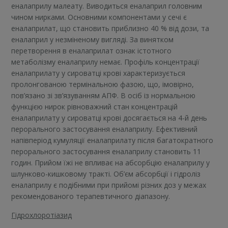
еналаприлу малеату. Виводиться еналаприл головним
чином нирками. Основними компонентами у сечі є
еналаприлат, що становить приблизно 40 % від дози, та
еналаприл у незміненому вигляді. За винятком
перетворення в еналаприлат ознак істотного
метаболізму еналаприлу немає. Профіль концентрації
еналаприлату у сироватці крові характеризується
пролонгованою термінальною фазою, що, імовірно,
пов’язано зі зв’язуванням АПФ. В осіб із нормальною
функцією нирок рівноважний стан концентрацій
еналаприлату у сироватці крові досягається на 4-й день
перорального застосування еналаприлу. Ефективний
напівперіод кумуляції еналаприлату після багатократного
перорального застосування еналаприлу становить 11
годин. Прийом їжі не впливає на абсорбцію еналаприлу у
шлунково-кишковому тракті. Об’єм абсорбції і гідроліз
еналаприлу є подібними при прийомі різних доз у межах
рекомендованого терапевтичного діапазону.
Гідрохлоротіазид