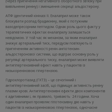
(через пригнічення негативного оборотного зв’язку при
вивільненні реніну) і зменшення секреції альдостерону.
АПФ ідентичний кініназі ІІ. Еналаприл може також
блокувати розпад брадикініну, який є потужним
вазодепресорним пептидом. Однак роль цього факту у
терапевтичних ефектах еналаприлу залишається
невідомою. У той час як механізм, за яким еналаприл
знижує артеріальний тиск, передусім пов’язують із
пригніченням активності ренін-ангіотензин-
альдостеронової системи, що відіграє основну роль у
регуляції артеріального тиску, еналаприл може виявляти
антигіпертензивний ефект навіть у пацієнтів із
низькореніновою гіпертензією.
Гідрохлоротіазид (ГХТЗ) – це сечогінний і
антигіпертензивний засіб, що підвищує активність реніну
плазми крові. Антигіпертензивні ефекти двох компонентів
є адитивними і, як правило, тривають 24 години. Хоча
один еналаприл проявляє гіпотензивну дію навіть у
пацієнтів із низькореніновою гіпертензією, одночасне