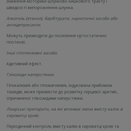
зниження моторики шлунково-кишкового тракту і
швидкості випорожнення шлунка.
Алкоголь (етанол), барбітурати, наркотичні засоби або
антидепресанти.
Можуть призводити до посилення ортостатичної
гіпотензії.
Інші гіпотензивні засоби.
Адитивний ефект.
Глікозиди наперстянки.
Гіпокаліємія або гіпомагніємія, індукована прийомом
тіазидів, може призвести до розвитку серцевої аритмії,
спричиненої глікозидами наперстянки.
Лікарські препарати, на які впливає зміна вмісту калію в
сироватці крові.
Періодичний контроль вмісту калію в сироватці крові та