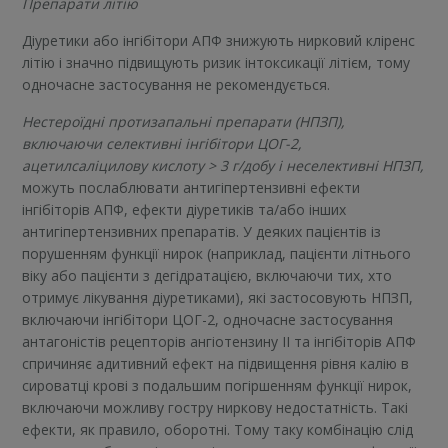
Препарати літію
Діуретики або інгібітори АПФ знижують нирковий кліренс
літію і значно підвищують ризик інтоксикації літієм, тому
одночасне застосування не рекомендується.
Нестероїдні протизапальні препарати (НПЗП),
включаючи селективні інгібітори ЦОГ-2,
ацетилсаліцилову кислоту > 3 г/добу і неселективні НПЗП,
можуть послаблювати антигіпертензивні ефекти
інгібіторів АПФ, ефекти діуретиків та/або інших
антигіпертензивних препаратів. У деяких пацієнтів із
порушенням функції нирок (наприклад, пацієнти літнього
віку або пацієнти з дегідратацією, включаючи тих, хто
отримує лікування діуретиками), які застосовують НПЗП,
включаючи інгібітори ЦОГ-2, одночасне застосування
антагоністів рецепторів ангіотензину ІІ та інгібіторів АПФ
спричиняє адитивний ефект на підвищення рівня калію в
сироватці крові з подальшим погіршенням функції нирок,
включаючи можливу гостру ниркову недостатність. Такі
ефекти, як правило, оборотні. Тому таку комбінацію слід