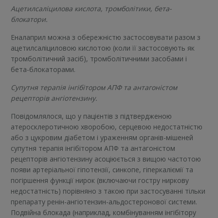
Ацетилсаліцилова кислота, тромболітики, бета-
блокатори.
Еналаприл можна з обережністю застосовувати разом з
ацетилсаліциловою кислотою (коли її застосовують як
тромболітичний засіб), тромболітичними засобами і
бета-блокаторами.
Супутня терапія інгібітором АПФ та антагоністом
рецепторів ангіотензину.
Повідомлялося, що у пацієнтів з підтвердженою
атеросклеротичною хворобою, серцевою недостатністю
або з цукровим діабетом і ураженням органів-мішеней
супутня терапія інгібітором АПФ та антагоністом
рецепторів ангіотензину асоціюється з вищою частотою
появи артеріальної гіпотензії, синкопе, гіперкаліємії та
погіршення функції нирок (включаючи гостру ниркову
недостатність) порівняно з такою при застосуванні тільки
препарату ренін-ангіотензин-альдостеронової системи.
Подвійна блокада (наприклад, комбінуванням інгібітору