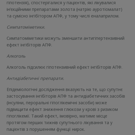
гіпотензія), спостерігалися у пацієнтів, які лікувалися
ін’єкційними препаратами золота (натрію ауротіомалат)
та сумісно інгібітором АПФ, у тому числі еналаприлом.
Симпатоміметики.
Симпатоміметики можуть зменшити антигіпертензивний
ефект інгібіторів АПФ.
Алкоголь
Алкоголь підсилює гіпотензивний ефект інгібіторів АПФ.
Антидіабетичні препарати.
Епідеміологічні дослідження вказують на те, що супутнє
застосування інгібіторів АПФ та антидіабетичних засобів
(інсуліни, пероральні гіпоглікемічні засоби) може
підвищити ефект зниження глюкози у крові з ризиком
гіпоглікемії. Такий ефект, імовірно, матиме місце
протягом перших тижнів супутнього лікування та у
пацієнтів з порушенням функції нирок.