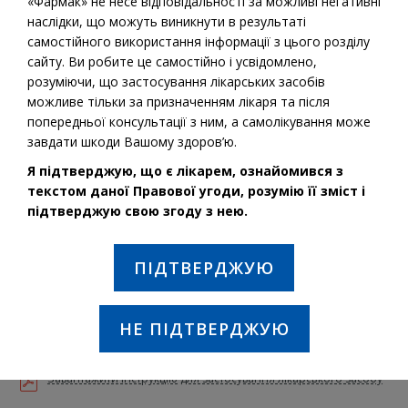
«Фармак» не несе відповідальності за можливі негативні
наслідки, що можуть виникнути в результаті
самостійного використання інформації з цього розділу
Діюча речовина:
Еналаприл
сайту. Ви робите це самостійно і усвідомлено,
розуміючи, що застосування лікарських засобів
можливе тільки за призначенням лікаря та після
Гідрохлоротіазид
попередньої консультації з ним, а самолікування може
завдати шкоди Вашому здоров’ю.
ПОКАЗАННЯ ДО ЗАСТОСУВАННЯ:
Я підтверджую, що є лікарем, ознайомився з
Лікування артеріальної гіпертензії у пацієнтів‚ яким
текстом даної Правової угоди, розумію її зміст і
показана комбінована терапія.
підтверджую свою згоду з нею.
ПІДТВЕРДЖУЮ
Таблетки
Пероральне
Для дорослих з 18
застосування
років
НЕ ПІДТВЕРДЖУЮ
Завантажити інструкцію для застосування лікарського засобу