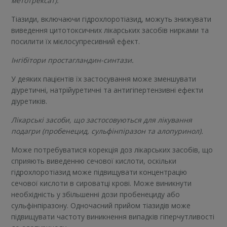
метотрексат).
Тіазиди, включаючи гідрохлоротіазид, можуть знижувати
виведення цитотоксичних лікарських засобів нирками та
посилити їх мієлосупресивний ефект.
Інгібітори простагландин-синтази.
У деяких пацієнтів їх застосування може зменшувати
діуретичні, натрійуретичні та антигіпертензивні ефекти
діуретиків.
Лікарські засоби, що застосовуються для лікування
подагри (пробенецид, сульфінпіразон та алопуринол).
Може потребуватися корекція доз лікарських засобів, що
сприяють виведенню сечової кислоти, оскільки
гідрохлоротіазид може підвищувати концентрацію
сечової кислоти в сироватці крові. Може виникнути
необхідність у збільшенні дози пробенециду або
сульфінпіразону. Одночасний прийом тіазидів може
підвищувати частоту виникнення випадків гіперчутливості