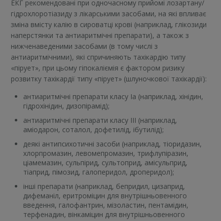
ЕКГ рекомендовані при одночасному прийомі лозартану/
гідрохлоротіазиду з лікарськими засобами, на які впливає
зміна вмісту калію в сироватці крові (наприклад, глікозиди
наперстянки та антиаритмічні препарати), а також з
нижченаведеними засобами (в тому числі з
антиаритмічними), які спричиняють тахікардію типу
«пірует», при цьому гіпокаліємія є фактором ризику
розвитку тахікардії типу «пірует» (шлуночкової тахікардії):
антиаритмічні препарати класу Ia (наприклад, хінідин,
гідрохінідин, дизопірамід);
антиаритмічні препарати класу III (наприклад,
аміодарон, соталол, дофетилід, ібутилід);
деякі антипсихотичні засоби (наприклад, тіоридазин,
хлорпромазин, левомепромазин, трифлупіразин,
ціамемазин, сульпірид, сультоприд, амісульприд,
тіаприд, пімозид, галоперидол, дроперидол);
інші препарати (наприклад, бепридил, цизаприд,
дифеманіл, еритроміцин для внутрішньовенного
введення, галофантрин, мізоластин, пентамідин,
терфенадин, вінкаміцин для внутрішньовенного