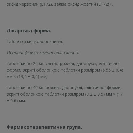
оксид червоний (Е172), заліза оксид жовтий (Е172)) .
Лікарська форма.
Таблетки кишковорозчинні.
Основні фізико-хімічні властивості:
таблетки по 20 мг: світло-рожеві, двоопуклі, еліптичної
форми, вкриті оболонкою таблетки розміром (6,55 ± 0,4)
мм × (13,6 ± 0,6) мм;
таблетки по 40 мг: рожеві, двоопуклі, еліптичної форми,
вкриті оболонкою таблетки розміром (8,2 ± 0,5) мм × (17
± 0,6) мм.
Фармакотерапевтична група.