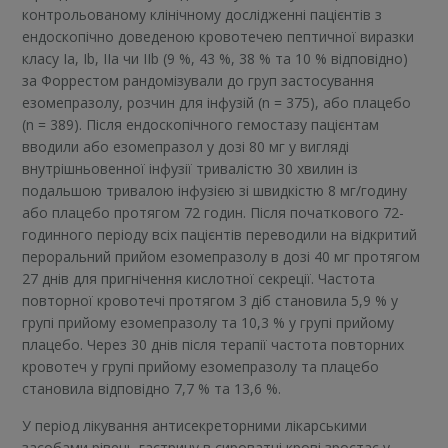
контрольованому клінічному дослідженні пацієнтів з
ендоскопічно доведеною кровотечею пептичної виразки
класу Іа, Іb, ІІа чи ІІb (9 %, 43 %, 38 % та 10 % відповідно)
за Форрестом рандомізували до груп застосування
езомепразолу, розчин для інфузій (n = 375), або плацебо
(n = 389). Після ендоскопічного гемостазу пацієнтам
вводили або езомепразол у дозі 80 мг у вигляді
внутрішньовенної інфузії тривалістю 30 хвилин із
подальшою тривалою інфузією зі швидкістю 8 мг/годину
або плацебо протягом 72 годин. Після початкового 72-
годинного періоду всіх пацієнтів переводили на відкритий
пероральний прийом езомепразолу в дозі 40 мг протягом
27 днів для пригнічення кислотної секреції. Частота
повторної кровотечі протягом 3 діб становила 5,9 % у
групі прийому езомепразолу та 10,3 % у групі прийому
плацебо. Через 30 днів після терапії частота повторних
кровотеч у групі прийому езомепразолу та плацебо
становила відповідно 7,7 % та 13,6 %.
У період лікування антисекреторними лікарськими
засобами рівень гастрину в сироватці крові зростає у