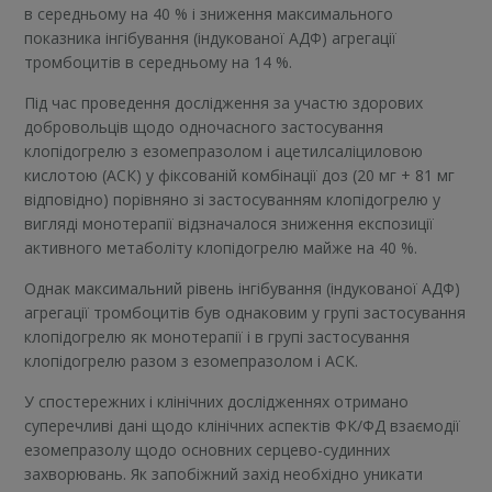
в середньому на 40 % і зниження максимального
показника інгібування (індукованої АДФ) агрегації
тромбоцитів в середньому на 14 %.
Під час проведення дослідження за участю здорових
добровольців щодо одночасного застосування
клопідогрелю з езомепразолом і ацетилсаліциловою
кислотою (АСК) у фіксованій комбінації доз (20 мг + 81 мг
відповідно) порівняно зі застосуванням клопідогрелю у
вигляді монотерапії відзначалося зниження експозиції
активного метаболіту клопідогрелю майже на 40 %.
Однак максимальний рівень інгібування (індукованої АДФ)
агрегації тромбоцитів був однаковим у групі застосування
клопідогрелю як монотерапії і в групі застосування
клопідогрелю разом з езомепразолом і АСК.
У спостережних і клінічних дослідженнях отримано
суперечливі дані щодо клінічних аспектів ФК/ФД взаємодії
езомепразолу щодо основних серцево-судинних
захворювань. Як запобіжний захід необхідно уникати