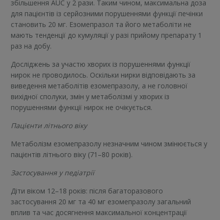
збільшення AUC у 2 рази. Таким чином, максимальна доза
для пацієнтів із серйозними порушеннями функції печінки
становить 20 мг. Езомепразол та його метаболіти не
мають тенденції до кумуляції у разі прийому препарату 1
раз на добу.
Досліджень за участю хворих із порушеннями функції
нирок не проводилось. Оскільки нирки відповідають за
виведення метаболітів езомепразолу, а не головної
вихідної сполуки, змін у метаболізмі у хворих із
порушеннями функції нирок не очікується.
Пацієнти літнього віку
Метаболізм езомепразолу незначним чином змінюється у
пацієнтів літнього віку (71–80 років).
Застосування у педіатрії
Діти віком 12–18 років: після багаторазового
застосування 20 мг та 40 мг езомепразолу загальний
вплив та час досягнення максимальної концентрації