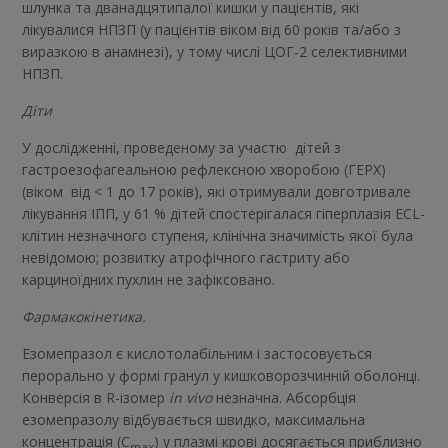
шлунка та дванадцятипалої кишки у пацієнтів, які
лікувалися НПЗП (у пацієнтів віком від 60 років та/або з
виразкою в анамнезі), у тому числі ЦОГ-2 селективними
НПЗП.
Діти
У дослідженні, проведеному за участю дітей з
гастроезофагеальною рефлексною хворобою (ГЕРХ)
(віком від < 1 до 17 років), які отримували довготривале
лікування ІПП, у 61 % дітей спостерігалася гіперплазія ECL-
клітин незначного ступеня, клінічна значимість якої була
невідомою; розвитку атрофічного гастриту або
карциноїдних пухлин не зафіксовано.
Фармакокінетика.
Езомепразол є кислотолабільним і застосовується
перорально у формі гранул у кишковорозчинній оболонці.
Конверсія в R-ізомер
in vivo
незначна. Абсорбція
езомепразолу відбувається швидко, максимальна
концентрація (C
) у плазмі крові досягається приблизно
max