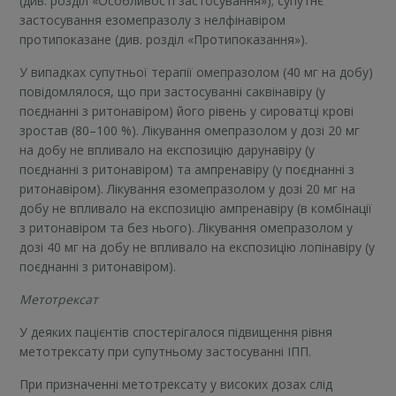
(див. розділ «Особливості застосування»); супутнє
застосування езомепразолу з нелфінавіром
протипоказане (див. розділ «Протипоказання»).
У випадках супутньої терапії омепразолом (40 мг на добу)
повідомлялося, що при застосуванні саквінавіру (у
поєднанні з ритонавіром) його рівень у сироватці крові
зростав (80–100 %). Лікування омепразолом у дозі 20 мг
на добу не впливало на експозицію дарунавіру (у
поєднанні з ритонавіром) та ампренавіру (у поєднанні з
ритонавіром). Лікування езомепразолом у дозі 20 мг на
добу не впливало на експозицію ампренавіру (в комбінації
з ритонавіром та без нього). Лікування омепразолом у
дозі 40 мг на добу не впливало на експозицію лопінавіру (у
поєднанні з ритонавіром).
Метотрексат
У деяких пацієнтів спостерігалося підвищення рівня
метотрексату при супутньому застосуванні ІПП.
При призначенні метотрексату у високих дозах слід