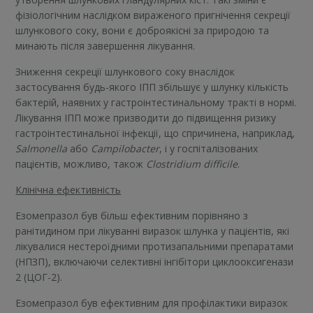
фізіологічним наслідком вираженого пригнічення секреції
шлункового соку, вони є доброякісні за природою та
минають після завершення лікування.
Зниження секреції шлункового соку внаслідок
застосування будь-якого ІПП збільшує у шлунку кількість
бактерій, наявних у гастроінтестинальному тракті в нормі.
Лікування ІПП може призводити до підвищення ризику
гастроінтестинальної інфекції, що спричинена, наприклад,
Salmonella
або
Campilobacter
, і у госпіталізованих
пацієнтів, можливо, також
Clostridium difficile
.
Клінічна ефективність
Езомепразол був більш ефективним порівняно з
ранітидином при лікуванні виразок шлунка у пацієнтів, які
лікувалися нестероїдними протизапальними препаратами
(НПЗП), включаючи селективні інгібітори циклооксигенази
2 (ЦОГ-2).
Езомепразол був ефективним для профілактики виразок