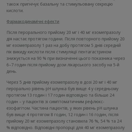
також пригнічує базальну та стимульовану секрецію
кислоти.
Фармакодинамічні ефекти
Після перорального прийому 20 мг і 40 мг езомепразолу
дія настає протягом години. Після повторного прийому 20
мг езомепразолу 1 раз на добу протягом 5 днів середній
пік викиду кислоти після стимуляції пентагастрином
знижується на 90 % при визначенні цього показника через
6–7 годин після прийому дози лікарського засобу на 5-й
день.
Через 5 днів прийому езомепразолу в дозі 20 мг і 40 мг
перорально рівень рН шлунка був вище 4 у середньому
протягом 13 годин і 17 годин відповідно та більше 24
годин – у пацієнтів зі симптоматичним рефлюкс-
езофагітом. Частина пацієнтів, у яких рівень рН шлунка
був вище 4 протягом 8 годин, 12 годин і 16 годин, після
прийому 20 мг езомепразолу становила 76 %, 54 % та 24
% відповідно. Відповідні пропорції для 40 мг езомепразолу