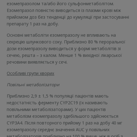
езомепразолом та/або його сульфонметаболітом.
Езомепразол повністю виводиться із плазми крові між
прийомом доз без тенденції до кумуляції при застосуванні
препарату 1 раз на добу.
Основні метаболіти езомепразолу не впливають на
секрецію шлункового соку. Приблизно 80 % пероральної
дози езомепразолу виводиться у формі метаболітів зі
сечею, решта – з калом. Менше 1 % вихідної лікарської
речовини виявляється у сечі.
Особливі групи хворих
Повільні метаболізатори
Приблизно 2,9 ± 1,5 % популяції пацієнтів мають
недостатність ферменту CYP2С19 (їх називають
повільними метаболізаторами). У цих пацієнтів
метаболізм езомепразолу здебільшого здійснюється
CYP3А4. Після повторного прийому 1 раз на добу 40 мг
езомепразолу середнє значення AUC у повільних
метаболізаторів приблизно на 100 % вище, ніж в осіб з