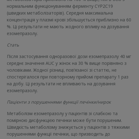
нормальним функціонуванням ферменту CYP2С19
(швидких метаболізаторів). Середня максимальна
концентрація у плазмі крові збільшується приблизно на 60
%. Ці результати не мають жодного впливу на дозування
езомепразолу.
Стать
Після застосування одноразової дози езомепразолу 40 мг
середнє значення AUC у жінок на 30 % вище порівняно з
чоловіками. Жодної різниці, пов’язаної зі статтю, не
спостерігалося при повторному прийомі препарату 1 раз
на добу. Ці результати не впливають на дозування
езомепразолу.
Пацієнти з порушеннями функції печінки/нирок
Метаболізм езомепразолу у пацієнтів зі слабкою та
помірною дисфункцією печінки може бути порушеним.
Швидкість метаболізму знижується у пацієнтів з тяжкими
порушеннями функції печінки, що призводить до