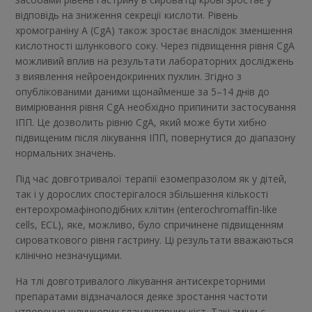
відповідь на зниження секреції кислоти. Рівень
хромограніну А (CgA) також зростає внаслідок зменшення
кислотності шлункового соку. Через підвищення рівня CgA
можливий вплив на результати лабораторних досліджень
з виявлення нейроендокринних пухлин. Згідно з
опублікованими даними щонайменше за 5–14 днів до
вимірювання рівня CgA необхідно припинити застосування
ІПП. Це дозволить рівню CgA, який може бути хибно
підвищеним після лікування ІПП, повернутися до діапазону
нормальних значень.
Під час довготривалої терапії езомепразолом як у дітей,
так і у дорослих спостерігалося збільшення кількості
ентерохромафіноподібних клітин (enterochromaffin-like
cells, ECL), яке, можливо, було спричинене підвищенням
сироваткового рівня гастрину. Ці результати вважаються
клінічно незначущими.
На тлі довготривалого лікування антисекреторними
препаратами відзначалося деяке зростання частоти
утворення шлункових гландулярних кіст. Такі зміни є