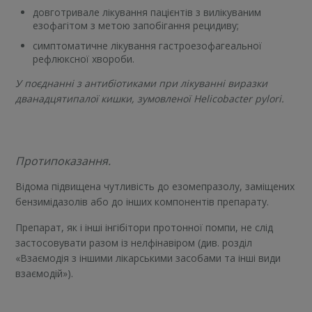
довготривале лікування пацієнтів з вилікуваним
езофагітом з метою запобігання рецидиву;
симптоматичне лікування гастроезофагеальної
рефлюксної хвороби.
У поєднанні з антибіотиками при лікуванні виразки
дванадцятипалої кишки, зумовленої Helicobacter pylori.
Протипоказання.
Відома підвищена чутливість до езомепразолу, заміщених
бензимідазолів або до інших компонентів препарату.
Препарат, як і інші інгібітори протонної помпи, не слід
застосовувати разом із нелфінавіром (див. розділ
«Взаємодія з іншими лікарськими засобами та інші види
взаємодій»).