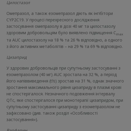
Цилостазол
Омепразол, а також езомепразол діють як інгібітори
CYP2C19. У процесі перехресного дослідження
застосування омепразолу в дозі 40 мг та цилостазолу
здоровим добровольцям було виявлено підвищення C
max
та AUC цилостазолу на 18 % та 26 % відповідно, а одного
з його активних метаболітів – на 29 % та 69 % відповідно.
Цизаприд
У здорових добровольців при супутньому застосуванні з
езомепразолом (40 мг) AUC зростала на 32 %, а період
його напіввиведення (t½) зростав на 31 %, однак значного
зростання максимального рівня цизаприду в плазмі крові
не спостерігалося. Незначного подовження інтервалу
QTc, яке спостерігалося при монотерапії цизапридом, при
супутньому застосуванні цизаприду з езомепразолом не
зафіксовано (див. також розділ «Особливості
застосування»).
Варфарин