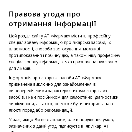
Правова угода про
МЕНЮ
отримання інформації
Головна
-
Продукція
-
Рецептурні лікарські засоби
-
Цей розділ сайту АТ «Фармак» містить професійну
Езонекса таблетки
спеціалізовану інформацію про лікарські засоби, їх
властивості, способи застосування, можливі
протипоказання і побічну дію, а також іншу професійну
спеціалізовану інформацію, яка призначена виключно
Рецептурний лікарський препарат
для лікарів.
Езонекса таблетки
Інформація про лікарські засоби АТ «Фармак»
призначена виключно для ознайомлення із
вищепереліченими характеристиками лікарських
засобів, і не є посібником для самостійної діагностики
чи лікування, а також, не може бути використана в
якості порад або рекомендацій.
У разі, якщо Ви не є лікарем, але в порушення умов,
зазначених в даній угоді підписуєте її, як лікар, АТ