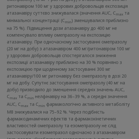
ритонавіром 100 мг у здорових добровольців експозиція
атазанавіру суттєво знижувалася (значення AUC, C
та
max
мінімальної концентрації (C
) зменшувалися приблизно
min
на 75 %). Підвищення дози атазанавіру до 400 мг не
компенсувало впливу омепразолу на експозицію
атазанавіру. При одночасному застосуванні омепразолу
(20 мг на добу) з атазанавіром 400 мг/ритонавіром 100 мг
у здорових добровольців спостерігалося зниження
експозиції атазанавіру приблизно на 30 % порівняно з
експозицією при щоденному застосуванні 300 мг
атазанавіру/100 мг ритонавіру без омепразолу в дозі 20
мг на добу. Супутнє застосування омепразолу (40 мг на
добу) призводило до зменшення середніх значень AUC,
C
та C
нелфінавіру на 36–39 %, а середні значення
max
min
AUC, C
та C
фармакологічно активного метаболіту
max
min
М8 знижувалися на 75–92 %. Через подібність
фармакодинамічних ефектів та фармакокінетичних
властивостей омепразолу та езомепразолу не слід
застосовувати езомепразол одночасно з атазанавіром