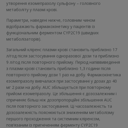
утворення езомепразолу сульфону – головного
метаболіту у плазмі крові.
Параметри, наведені нижче, головним чином
відображають фармакокінетику у пацієнтів із
функціональним ферментом CYP2С19 (швидких
метаболізаторів).
Загальний кліренс плазми крові становить приблизно 17
л/год після застосування одноразової дози та приблизно
9 л/год після повторного прийому. Період напіввиведення
з плазми крові становить приблизно 1,3 години після
повторного прийому дози 1 раз на добу. Фармакокінетика
езомепразолу вивчалася при застосуванні у дозах до 40
мг 2 рази на добу. AUC збільшується при повторному
прийомі езомепразолу. Це збільшення є дозозалежним і
спричиняє більш ніж дозопропорційні збільшення AUC
після повторного застосування. Ці часозалежність та
дозозалежність пояснюються зниженням метаболізму
першого проходження та системним кліренсом,
пов’язаним із пригніченням ферменту CYP2С19