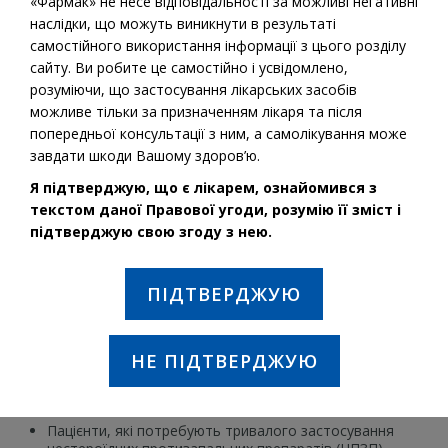
«Фармак» не несе відповідальності за можливі негативні
наслідки, що можуть виникнути в результаті
самостійного використання інформації з цього розділу
сайту. Ви робите це самостійно і усвідомлено,
розуміючи, що застосування лікарських засобів
можливе тільки за призначенням лікаря та після
попередньої консультації з ним, а самолікування може
завдати шкоди Вашому здоров’ю.
Я підтверджую, що є лікарем, ознайомився з
текстом даної Правової угоди, розумію її зміст і
підтверджую свою згоду з нею.
Діюча речовина:
Езомепразол
ПІДТВЕРДЖУЮ
ПОКАЗАННЯ ДО ЗАСТОСУВАННЯ:
Гастроезофагеальна рефлюксна хвороба (ГЕРХ)
НЕ ПІДТВЕРДЖУЮ
У комбінації з відповідними антибактеріальними
лікувальними засобами для ерадикації Helicobacter
pylori.
Пацієнти, які потребують тривалого застосування