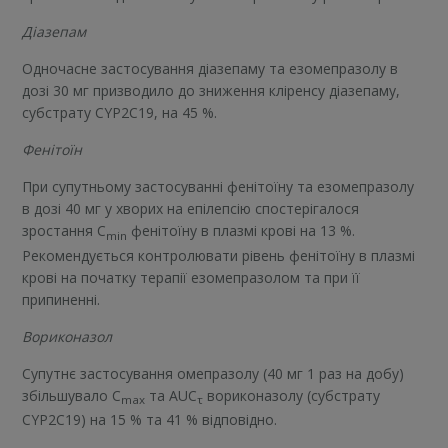
Діазепам
Одночасне застосування діазепаму та езомепразолу в
дозі 30 мг призводило до зниження кліренсу діазепаму,
субстрату CYP2C19, на 45 %.
Фенітоїн
При супутньому застосуванні фенітоїну та езомепразолу
в дозі 40 мг у хворих на епілепсію спостерігалося
зростання C
фенітоїну в плазмі крові на 13 %.
min
Рекомендується контролювати рівень фенітоїну в плазмі
крові на початку терапії езомепразолом та при її
припиненні.
Вориконазол
Супутнє застосування омепразолу (40 мг 1 раз на добу)
збільшувало C
та AUC
вориконазолу (субстрату
max
τ
CYP2C19) на 15 % та 41 % відповідно.