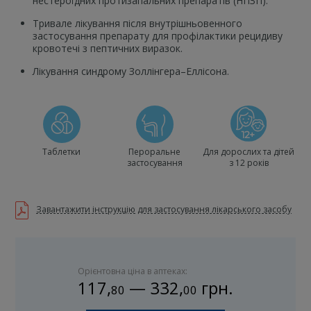
нестероїдних протизапальних препаратів (НПЗП).
Тривале лікування після внутрішньовенного
застосування препарату для профілактики рецидиву
кровотечі з пептичних виразок.
Лікування синдрому Золлінгера–Еллісона.
Таблетки
Пероральне
Для дорослих та дітей
застосування
з 12 років
Завантажити інструкцію для застосування лікарського засобу
Орієнтовна ціна в аптеках:
117
,
—
332
,
грн.
80
00