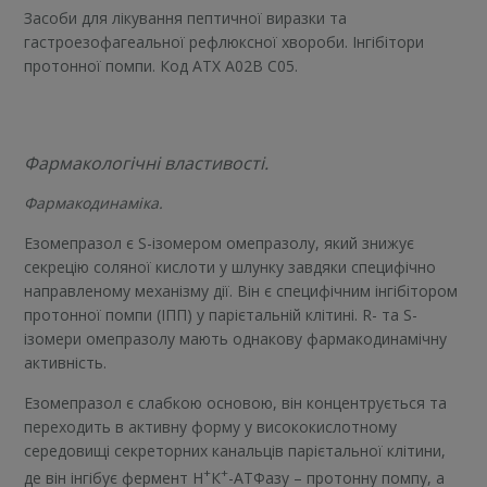
Засоби для лікування пептичної виразки та
гастроезофагеальної рефлюксної хвороби. Інгібітори
протонної помпи. Код АТХ А02В С05.
Фармакологічні властивості.
Фармакодинаміка.
Езомепразол є S-ізомером омепразолу, який знижує
секрецію соляної кислоти у шлунку завдяки специфічно
направленому механізму дії. Він є специфічним інгібітором
протонної помпи (ІПП) у парієтальній клітині. R- та S-
ізомери омепразолу мають однакову фармакодинамічну
активність.
Езомепразол є слабкою основою, він концентрується та
переходить в активну форму у висококислотному
середовищі секреторних канальців парієтальної клітини,
+
+
де він інгібує фермент Н
К
-АТФазу – протонну помпу, а