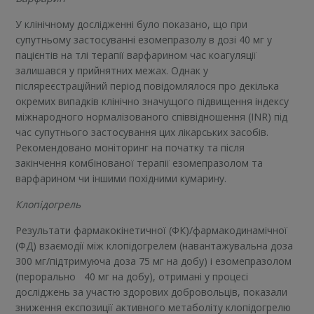
У клінічному дослідженні було показано, що при
супутньому застосуванні езомепразолу в дозі 40 мг у
пацієнтів на тлі терапії варфарином час коагуляції
залишався у прийнятних межах. Однак у
післяреєстраційний період повідомлялося про декілька
окремих випадків клінічно значущого підвищення індексу
міжнародного нормалізованого співвідношення (INR) під
час супутнього застосування цих лікарських засобів.
Рекомендовано моніторинг на початку та після
закінчення комбінованої терапії езомепразолом та
варфарином чи іншими похідними кумарину.
Клопідогрель
Результати фармакокінетичної (ФК)/фармакодинамічної
(ФД) взаємодії між клопідогрелем (навантажувальна доза
300 мг/підтримуюча доза 75 мг на добу) і езомепразолом
(перорально 40 мг на добу), отримані у процесі
досліджень за участю здорових добровольців, показали
зниження експозиції активного метаболіту клопідогрелю