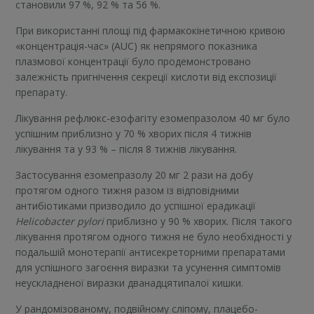
становили 97 %, 92 % та 56 %.
При використанні площі під фармакокінетичною кривою
«концентрація-час» (AUC) як непрямого показника
плазмової концентрації було продемонстровано
залежність пригнічення секреції кислоти від експозиції
препарату.
Лікування рефлюкс-езофагіту езомепразолом 40 мг було
успішним приблизно у 70 % хворих після 4 тижнів
лікування та у 93 % – після 8 тижнів лікування.
Застосування езомепразолу 20 мг 2 рази на добу
протягом одного тижня разом із відповідними
антибіотиками призводило до успішної ерадикації
Helicobacter pylori
приблизно у 90 % хворих. Після такого
лікування протягом одного тижня не було необхідності у
подальшій монотерапії антисекреторними препаратами
для успішного загоєння виразки та усунення симптомів
неускладненої виразки дванадцятипалої кишки.
У рандомізованому, подвійному сліпому, плацебо-