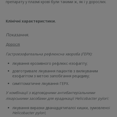
препарату у плазмі крові були такими ж, як і у дорослих.
Клінічні характеристики.
Показання.
Дорослі
Гастроезофагеальна рефлюксна хвороба (ГЕРХ):
лікування ерозивного рефлюкс-езофагіту;
довготривале лікування пацієнтів з вилікуваним
езофагітом з метою запобігання рецидиву;
симптоматичне лікування ГЕРХ.
У комбінації з відповідними антибактеріальними
лікарськими засобами для ерадикації Helicobacter pylori:
лікування виразки дванадцятипалої кишки, зумовленої
Helicobacter pylori
;