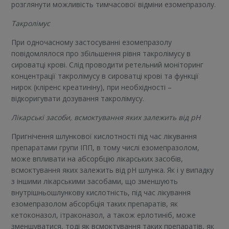
розглянути можливість тимчасової відміни езомепразолу.
Такролімус
При одночасному застосуванні езомепразолу
повідомлялося про збільшення рівня такролімусу в
сироватці крові. Слід проводити ретельний моніторинг
концентрації такролімусу в сироватці крові та функції
нирок (кліренс креатиніну), при необхідності –
відкоригувати дозування такролімусу.
Лікарські засоби, всмоктування яких залежить від рН
Пригнічення шлункової кислотності під час лікування
препаратами групи ІПП, в тому числі езомепразолом,
може впливати на абсорбцію лікарських засобів,
всмоктування яких залежить від рН шлунка. Як і у випадку
з іншими лікарськими засобами, що зменшують
внутрішньошлункову кислотність, під час лікування
езомепразолом абсорбція таких препаратів, як
кетоконазол, ітраконазол, а також ерлотиніб, може
зменшуватися, тоді як всмоктування таких препаратів, як