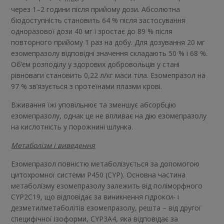
через 1–2 години після прийому дози. Абсолютна
біодоступність становить 64 % після застосування
одноразової дози 40 мг і зростає до 89 % після
повторного прийому 1 раз на добу. Для дозування 20 мг
езомепразолу відповідні значення складають 50 % і 68 %.
Об’єм розподілу у здорових добровольців у стані
рівноваги становить 0,22 л/кг маси тіла. Езомепразол на
97 % зв’язується з протеїнами плазми крові.
Вживання їжі уповільнює та зменшує абсорбцію
езомепразолу, однак це не впливає на дію езомепразолу
на кислотність у порожнині шлунка.
Метаболізм і виведення
Езомепразол повністю метаболізується за допомогою
цитохромної системи Р450 (CYP). Основна частина
метаболізму езомепразолу залежить від поліморфного
CYP2С19, що відповідає за виникнення гідрокси- і
дезметилметаболітів езомепразолу, решта – від другої
специфічної ізоформи, CYP3А4, яка відповідає за