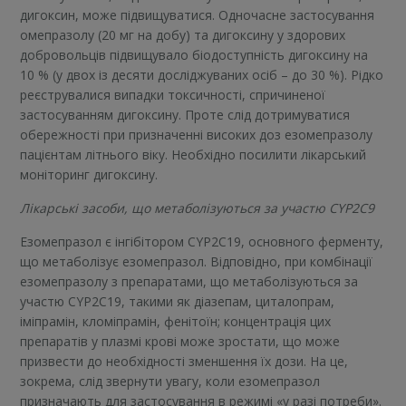
дигоксин, може підвищуватися. Одночасне застосування
омепразолу (20 мг на добу) та дигоксину у здорових
добровольців підвищувало біодоступність дигоксину на
10 % (у двох із десяти досліджуваних осіб – до 30 %). Рідко
реєструвалися випадки токсичності, спричиненої
застосуванням дигоксину. Проте слід дотримуватися
обережності при призначенні високих доз езомепразолу
пацієнтам літнього віку. Необхідно посилити лікарський
моніторинг дигоксину.
Лікарські засоби, що метаболізуються за участю CYP2C9
Езомепразол є інгібітором CYP2C19, основного ферменту,
що метаболізує езомепразол. Відповідно, при комбінації
езомепразолу з препаратами, що метаболізуються за
участю CYP2C19, такими як діазепам, циталопрам,
іміпрамін, кломіпрамін, фенітоїн; концентрація цих
препаратів у плазмі крові може зростати, що може
призвести до необхідності зменшення їх дози. На це,
зокрема, слід звернути увагу, коли езомепразол
призначають для застосування в режимі «у разі потреби».