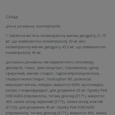
Склад:
діюча речовина
:
esomeprazole;
1 таблетка містить езомепразолу магнію дигідрату 21,75
мг, що еквівалентно езомепразолу 20 мг або
езомепразолу магнію дигідрату 43,5 мг, що еквівалентно
езомепразолу 40 мг;
допоміжні речовини
:
метакрилатного сополімеру
дисперсія, тальк, триетилцитрат, гіпромелоза, цукор
сферичний, магнію стеарат, гідроксипропілцелюлоза,
гліцерол моностеарат, полісорбат 80, целюлоза
мікрокристалічна, повідон, макрогол 6000, кросповідон,
натрію стеарилфумарат; для дозування 20 мг: Opadry Pink
03B34284 (гіпромелоза, титану діоксид (Е171), макрогол
400, заліза оксид червоний (Е172), заліза оксид жовтий
(Е172)); для дозування 40 мг: Opadry Pink 03B34285
(гіпромелоза, титану діоксид (Е171), макрогол 400, заліза