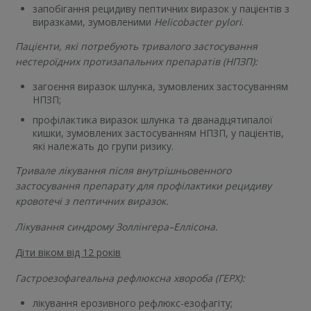
запобігання рецидиву пептичних виразок у пацієнтів з
виразками, зумовленими
Helicobacter pylori
.
Пацієнти, які потребують тривалого застосування
нестероїдних протизапальних препаратів (НПЗП):
загоєння виразок шлунка, зумовлених застосуванням
НПЗП;
профілактика виразок шлунка та дванадцятипалої
кишки, зумовлених застосуванням НПЗП, у пацієнтів,
які належать до групи ризику.
Тривале лікування після внутрішньовенного
застосування препарату для профілактики рецидиву
кровотечі з пептичних виразок.
Лікування синдрому Золлінгера–Еллісона.
Діти віком від 12 років
Гастроезофагеальна рефлюксна хвороба (ГЕРХ):
лікування ерозивного рефлюкс-езофагіту;