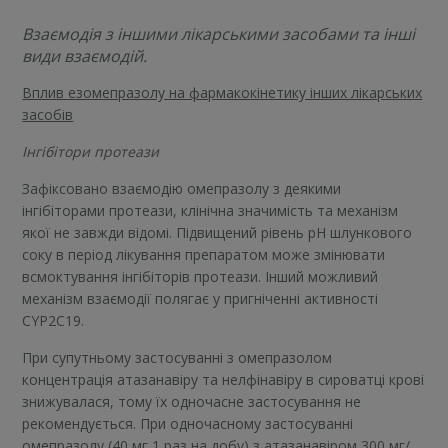
Взаємодія з іншими лікарськими засобами та інші
види взаємодій.
Вплив езомепразолу на фармакокінетику інших лікарських
засобів
Інгібітори протеази
Зафіксовано взаємодію омепразолу з деякими
інгібіторами протеази, клінічна значимість та механізм
якої не завжди відомі. Підвищений рівень рН шлункового
соку в період лікування препаратом може змінювати
всмоктування інгібіторів протеази. Інший можливий
механізм взаємодії полягає у пригніченні активності
CYP2C19.
При супутньому застосуванні з омепразолом
концентрація атазанавіру та нелфінавіру в сироватці крові
знижувалася, тому їх одночасне застосування не
рекомендується. При одночасному застосуванні
омепразолу (40 мг 1 раз на добу) з атазанавіром 300 мг/