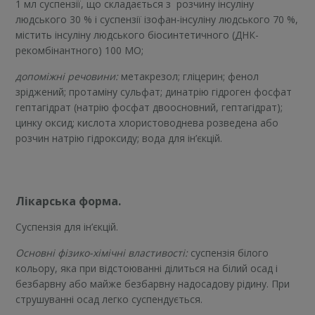
1 мл суспензії, що складається з розчину інсуліну
людського 30 % і суспензії ізофан-інсуліну людського 70 %,
містить інсуліну людського біосинтетичного (ДНК-
рекомбінантного) 100 МО;
допоміжні речовини:
метакрезол; гліцерин; фенол
зріджений; протаміну сульфат; динатрію гідроген фосфат
гептагідрат (натрію фосфат двоосновний, гептагідрат);
цинку оксид; кислота хлористоводнева розведена або
розчин натрію гідроксиду; вода для ін’єкцій.
Лікарська форма.
Суспензія для ін’єкцій.
Основні фізико-хімічні властивості:
суспензія білого
кольору, яка при відстоюванні ділиться на білий осад і
безбарвну або майже безбарвну надосадову рідину. При
струшуванні осад легко суспендується.