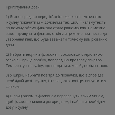
Приготування дози.
1) Безпосередньо перед ін’єкцією флакон із суспензією
інсуліну покачати між долонями так, щоб її каламутність
по всьому об’єму флакона стала рівномірною. Не можна
різко струшувати флакон, оскільки це може призвести до
утворення піни, що буде заважати точному вимірюванню
дози.
2) Набрати інсулін з флакона, проколовши стерильною
голкою шприца пробку, попередньо протерту спиртом.
Температура інсуліну, що вводиться, має бути кімнатною.
3) У шприц набрати повітря до позначки, що відповідає
необхідній дозі інсуліну, і після цього повітря випустити у
флакон.
4) Шприц разом із флаконом перевернути таким чином,
щоб флакон опинився догори дном, і набрати необхідну
дозу інсуліну.