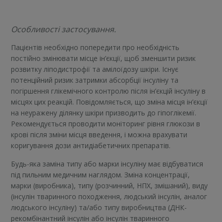
Особливості застосування.
Пацієнтів необхідно попередити про необхідність
постійно змінювати місце ін’єкції, щоб зменшити ризик
розвитку ліподистрофії та амілоїдозу шкіри. Існує
потенційний ризик затримки абсорбції інсуліну та
погіршення глікемічного контролю після ін’єкцій інсуліну в
місцях цих реакцій. Повідомляється, що зміна місця ін’єкції
на неуражену ділянку шкіри призводить до гіпоглікемії.
Рекомендується проводити моніторинг рівня глюкози в
крові після зміни місця введення, і можна врахувати
коригування дози антидіабетичних препаратів.
Будь-яка заміна типу або марки інсуліну має відбуватися
під пильним медичним наглядом. Зміна концентрації,
марки (виробника), типу (розчинний, НПХ, змішаний), виду
(інсулін тваринного походження, людський інсулін, аналог
людського інсуліну) та/або типу виробництва (ДНК-
рекомбінантний інсулін або інсулін тваринного