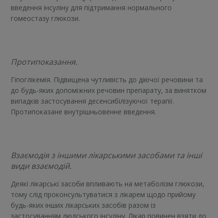
введення інсуліну для підтримання нормального
гомеостазу глюкози.
Протипоказання.
Гіпоглікемія. Підвищена чутливість до діючої речовини та
до будь-яких допоміжних речовин препарату, за винятком
випадків застосування десенсибілізуючої терапії.
Протипоказане внутрішньовенне введення.
Взаємодія з іншими лікарськими засобами та інші
види взаємодій.
Деякі лікарські засоби впливають на метаболізм глюкози,
тому слід проконсультуватися з лікарем щодо прийому
будь-яких інших лікарських засобів разом із
застосуванням людського інсуліну. Лікар повинен взяти до