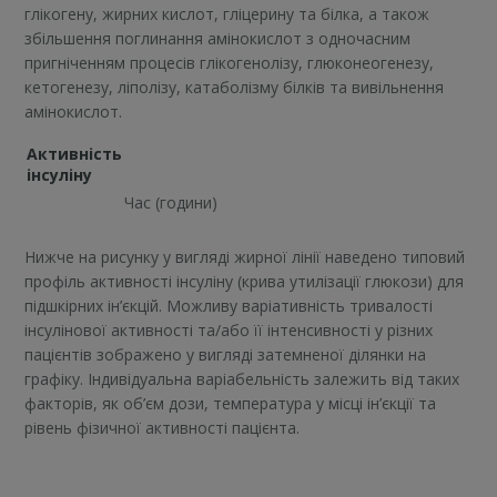
глікогену, жирних кислот, гліцерину та білка, а також
збільшення поглинання амінокислот з одночасним
пригніченням процесів глікогенолізу, глюконеогенезу,
кетогенезу, ліполізу, катаболізму білків та вивільнення
амінокислот.
Активність
інсуліну
Час (години)
Нижче на рисунку у вигляді жирної лінії наведено типовий
профіль активності інсуліну (крива утилізації глюкози) для
підшкірних ін’єкцій. Можливу варіативність тривалості
інсулінової активності та/або її інтенсивності у різних
пацієнтів зображено у вигляді затемненої ділянки на
графіку. Індивідуальна варіабельність залежить від таких
факторів, як об’єм дози, температура у місці ін’єкції та
рівень фізичної активності пацієнта.