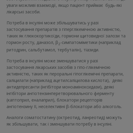
уваги можливі взаємодії, якщо пацієнт приймає будь-які
лікарські засоби.
Потреба в інсуліні може збільшуватись у разі
застосування препаратів з гіперглікемічною активністю,
таких як глюкокортикоїди, гормони щитовидної залози та
гормон росту, даназол, β
-симпатоміметики (наприклад
2
ритодрин, сальбутамол, тербуталін), тіазиди.
Потреба в інсуліні може зменшуватися у разі
застосування лікарських засобів з гіпо-глікемічною
активністю, таких як пероральні гіпоглікемічні препарати,
саліцилати (наприклад ацетилсаліцилова кислота), деякі
антидепресанти (інгібітори моноаміноксидази), деякі
інгібітори ангіотензинперетворювального ферменту
(каптоприл, еналаприл), блокатори рецепторів
ангіотензину II, неселективні β-блокатори або алкоголь.
Аналоги соматостатину (октреотид, ланреотид) можуть
як збільшувати, так і зменшувати потребу в інсуліні.