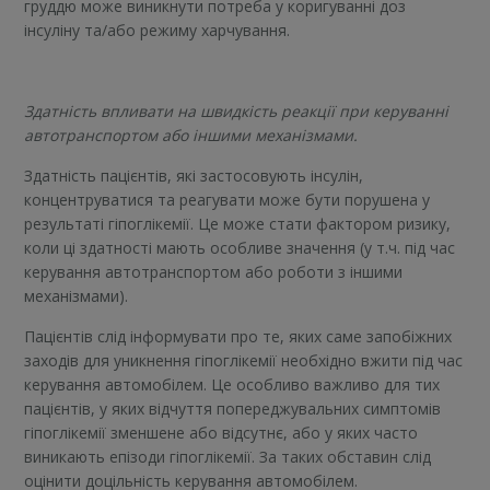
груддю може виникнути потреба у коригуванні доз
інсуліну та/або режиму харчування.
Здатність впливати на швидкість реакції при керуванні
автотранспортом або іншими механізмами.
Здатність пацієнтів, які застосовують інсулін,
концентруватися та реагувати може бути порушена у
результаті гіпоглікемії. Це може стати фактором ризику,
коли ці здатності мають особливе значення (у т.ч. під час
керування автотранспортом або роботи з іншими
механізмами).
Пацієнтів слід інформувати про те, яких саме запобіжних
заходів для уникнення гіпоглікемії необхідно вжити під час
керування автомобілем. Це особливо важливо для тих
пацієнтів, у яких відчуття попереджувальних симптомів
гіпоглікемії зменшене або відсутнє, або у яких часто
виникають епізоди гіпоглікемії. За таких обставин слід
оцінити доцільність керування автомобілем.