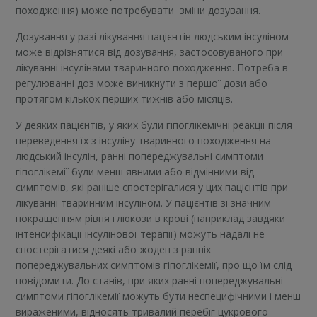
походження) може потребувати зміни дозування.
Дозування у разі лікування пацієнтів людським інсуліном
може відрізнятися від дозування, застосовуваного при
лікуванні інсулінами тваринного походження. Потреба в
регулюванні доз може виникнути з першої дози або
протягом кількох перших тижнів або місяців.
У деяких пацієнтів, у яких були гіпоглікемічні реакції після
переведення їх з інсуліну тваринного походження на
людський інсулін, ранні попереджувальні симптоми
гіпоглікемії були менш явними або відмінними від
симптомів, які раніше спостерігалися у цих пацієнтів при
лікуванні тваринним інсуліном. У пацієнтів зі значним
покращенням рівня глюкози в крові (наприклад завдяки
інтенсифікації інсулінової терапії) можуть надалі не
спостерігатися деякі або жоден з ранніх
попереджувальних симптомів гіпоглікемії, про що їм слід
повідомити. До станів, при яких ранні попереджувальні
симптоми гіпоглікемії можуть бути неспецифічними і менш
вираженими, відносять тривалий перебіг цукрового