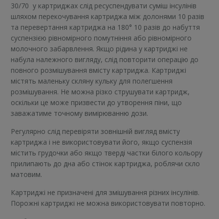
30/70
у картриджах слід ресуспендувати суміш інсулінів
шляхом перекочування картриджа між долонями 10 разів
та перевертання картриджа на 180° 10 разів до набуття
суспензією рівномірного помутніння або рівномірного
молочного забарвлення. Якщо рідина у картриджі не
набула належного вигляду, слід повторити операцію до
повного розмішування вмісту картриджа. Картриджі
містять маленьку скляну кульку для полегшення
розмішування. Не можна різко струшувати картридж,
оскільки це може призвести до утворення піни, що
заважатиме точному вимірюванню дози.
Регулярно слід перевіряти зовнішній вигляд вмісту
картриджа і не використовувати його, якщо суспензія
містить грудочки або якщо тверді частки білого кольору
прилипають до дна або стінок картриджа, роблячи скло
матовим.
Картриджі не призначені для змішування різних інсулінів.
Порожні картриджі не можна використовувати повторно.