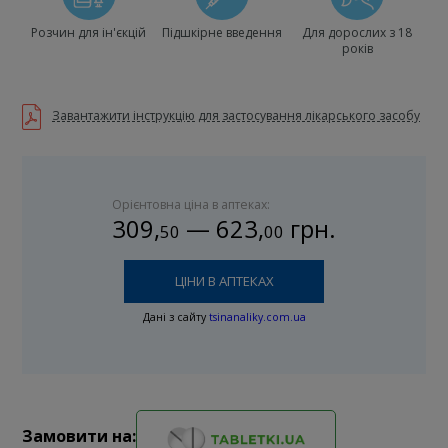
Розчин для ін'єкцій
Підшкірне введення
Для дорослих з 18
років
Завантажити інструкцію для застосування лікарського засобу
Орієнтовна ціна в аптеках:
309
,
—
623
,
грн.
50
00
ЦІНИ В АПТЕКАХ
Дані з сайту
tsinanaliky.com.ua
Замовити на: