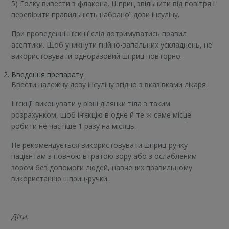
5) Голку вивести з флакона. Шприц звільнити від повітря і
перевірити правильність набраної дози інсуліну.
При проведенні ін’єкції слід дотримуватись правил
асептики. Щоб уникнути гнійно-запальних ускладнень, не
використовувати одноразовий шприц повторно.
Введення препарату.
Ввести належну дозу інсуліну згідно з вказівками лікаря.
Ін’єкції виконувати у різні ділянки тіла з таким
розрахунком, щоб ін’єкцію в одне й те ж саме місце
робити не частіше 1 разу на місяць.
Не рекомендується використовувати шприц-ручку
пацієнтам з повною втратою зору або з ослабленим
зором без допомоги людей, навчених правильному
використанню шприц-ручки.
Діти.