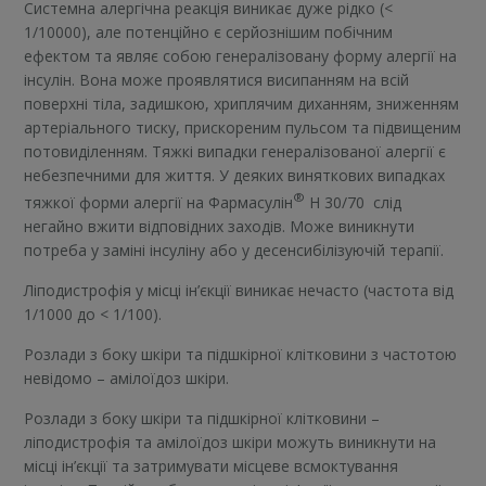
Системна алергічна реакція виникає дуже рідко (<
1/10000), але потенційно є серйознішим побічним
ефектом та являє собою генералізовану форму алергії на
інсулін. Вона може проявлятися висипанням на всій
поверхні тіла, задишкою, хриплячим диханням, зниженням
артеріального тиску, прискореним пульсом та підвищеним
потовиділенням. Тяжкі випадки генералізованої алергії є
небезпечними для життя. У деяких виняткових випадках
®
тяжкої форми алергії на Фармасулін
H 30/70
слід
негайно вжити відповідних заходів. Може виникнути
потреба у заміні інсуліну або у десенсибілізуючій терапії.
Ліподистрофія у місці ін’єкції виникає нечасто (частота від
1/1000 до < 1/100).
Pозлади з боку шкіри та підшкірної клітковини з частотою
невідомо – амілоїдоз шкіри.
Розлади з боку шкіри та підшкірної клітковини –
ліподистрофія та амілоїдоз шкіри можуть виникнути на
місці ін’єкції та затримувати місцеве всмоктування