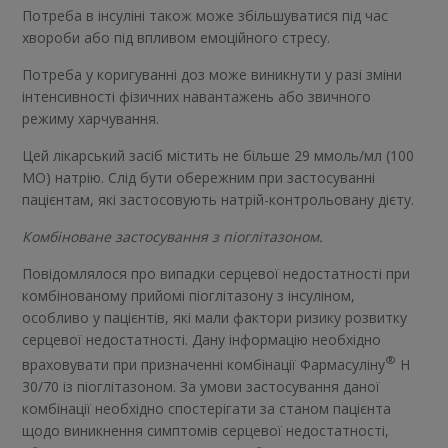
Потреба в інсуліні також може збільшуватися під час
хвороби або під впливом емоційного стресу.
Потреба у коригуванні доз може виникнути у разі зміни
інтенсивності фізичних навантажень або звичного
режиму харчування.
Цей лікарський засіб містить не більше 29 ммоль/мл (100
МО) натрію. Слід бути обережним при застосуванні
пацієнтам, які застосовують натрій-контрольовану дієту.
Комбіноване застосування з піоглітазоном.
Повідомлялося про випадки серцевої недостатності при
комбінованому прийомі піоглітазону з інсуліном,
особливо у пацієнтів, які мали фактори ризику розвитку
серцевої недостатності. Дану інформацію необхідно
®
враховувати при призначенні комбінації Фармасуліну
H
30/70 із піоглітазоном. За умови застосування даної
комбінації необхідно спостерігати за станом пацієнта
щодо виникнення симптомів серцевої недостатності,