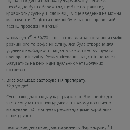
Під час введення препарату Фармасуліну
H 30/70
необхідно бути обережним, щоб не потрапити у
кровоносну судину. Після ін’єкції місце введення не можна
масажувати. Пацієнти повинні бути навчені правильній
техніці проведення ін’єкцій.
®
Фармасулін
H 30/70
– це готова для застосування суміш
розчинного та ізофан-інсуліну, яка була створена для
усунення необхідності пацієнту самостійно змішувати
препарати інсуліну. Режим лікування пацієнтів повинен
базуватись на їхніх індивідуальних метаболічних
потребах.
Вказівки щодо застосування препарату.
Картриджі.
Cуспензію для ін’єкцій у картриджах по 3 мл необхідно
застосовувати з шприц-ручкою, на якому позначено
маркування «СЕ» згідно з рекомендаціями виробника
шприц-ручок.
®
Безпосередньо перед застосуванням Фармасуліну
H