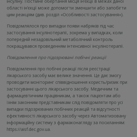
інсуліну. Постійне обертання місця ін’єкції в межах даної
області ін’єкції може допомогти зменшити або запобігти
цим реакціям (див. розділ «Особливості застосування»).
Повідомлялося про випадки появи набряків під час
застосування інсулінотерапії, зокрема у випадках, коли
попередній незадовільний метаболічний контроль
покращувався проведенням інтенсивної інсулінотерапії.
Повідомлення про підозрювані побічні реакції
Повідомлення про побічні реакції після реєстрації
лікарського засобу має велике значення. Це дає змогу
проводити моніторинг співвідношення користь/ризик при
застосуванні цього лікарського засобу. Медичним та
фармацевтичним працівникам, а також пацієнтам або
їхнім законним представникам слід повідомляти про усі
випадки підозрюваних побічних реакцій та відсутності
ефективності лікарського засобу через Автоматизовану
інформаційну систему з фармаконагляду за посиланням:
https://aisf.dec.gov.ua.