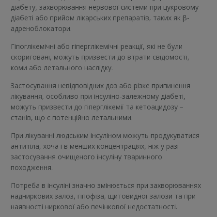
діабету, захворювання нервової системи при цукровому
діабеті або прийом лікарських препаратів, таких як β-
адреноблокатори.
Гіпоглікемічні або гіперглікемічні реакції, які не були
скориговані, можуть призвести до втрати свідомості,
коми або летального наслідку.
Застосування невідповідних доз або різке припинення
лікування, особливо при інсуліно-залежному діабеті,
можуть призвести до гіперглікемії та кетоацидозу –
станів, що є потенційно летальними.
При лікуванні людським інсуліном можуть продукуватися
антитіла, хоча і в менших концентраціях, ніж у разі
застосування очищеного інсуліну тваринного
походження.
Потреба в інсуліні значно змінюється при захворюваннях
надниркових залоз, гіпофіза, щитовидної залози та при
наявності ниркової або печінкової недостатності.