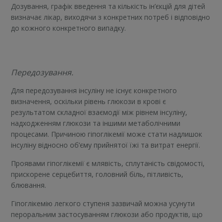
Дозування, графік введення та кількість ін’єкцій для дітей
визначає лікар, виходячи з конкретних потреб і відповідно
до кожного конкретного випадку.
Передозування.
Для передозування інсуліну не існує конкретного
визначення, оскільки рівень глюкози в крові є
результатом складної взаємодії між рівнем інсуліну,
надходженням глюкози та іншими метаболічними
процесами. Причиною гіпоглікемії може стати надлишок
інсуліну відносно об’єму прийнятої їжі та витрат енергії.
Проявами гіпоглікемії є млявість, сплутаність свідомості,
прискорене серцебиття, головний біль, пітливість,
блювання.
Гіпоглікемію легкого ступеня зазвичай можна усунути
пероральним застосуванням глюкози або продуктів, що