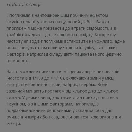
Побічні реакції.
Гіпоглікемія є найпоширенішим побічним ефектом
інсулінотерапії у хворих на цукровий діабет. Важка
гіпоглікемія може призвести до втрати свідомості, а в
крайніх випадках – до летального наслідку. Конкретну
частоту епізодів гіпоглікемії встановити неможливо, адже
вона є результатом впливу як дози інсуліну, так і інших
факторів, наприклад складу дієти пацієнта і його фізичної
активності.
Часто можливе виникнення місцевих алергічних реакцій
(частота від 1/100 до < 1/10), включаючи зміни у місці
ін’єкції: почервоніння шкіри, набряк, свербіж. Вони
зазвичай минають протягом від кількох днів до кількох
тижнів. У деяких випадках такий стан пов’язується не з
інсуліном, а з іншими факторами, наприклад з
подразнювальними речовинами у складі засобів для
очищення шкіри або незадовільною технікою виконання
ін’єкцій.