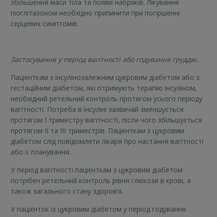
збільшення маси тіла та появи набряків. Лікування
піоглітазоном необхідно припинити при погіршенні
серцевих симптомів.
Застосування у період вагітності або годування груддю.
Пацієнткам з інсулінозалежним цукровим діабетом або з
гестаційним діабетом, які отримують терапію інсуліном,
необхідний ретельний контроль протягом усього періоду
вагітності. Потреба в інсуліні зазвичай зменшується
протягом І триместру вагітності, після чого збільшується
протягом ІІ та ІІІ триместрів. Пацієнткам з цукровим
діабетом слід повідомляти лікаря про настання вагітності
або її планування.
У період вагітності пацієнткам з цукровим діабетом
потрібен ретельний контроль рівня глюкози в крові, а
також загального стану здоров’я.
У пацієнток із цукровим діабетом у період годування