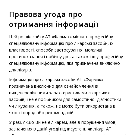
Правова угода про
МЕНЮ
отримання інформації
Головна
-
Продукція
-
Рецептурні лікарські засоби
-
Цей розділ сайту АТ «Фармак» містить професійну
Фармасулін® Н 30/70
спеціалізовану інформацію про лікарські засоби, їх
властивості, способи застосування, можливі
протипоказання і побічну дію, а також іншу професійну
спеціалізовану інформацію, яка призначена виключно
Рецептурний лікарський препарат
для лікарів.
Фармасулін® Н 30/70
Інформація про лікарські засоби АТ «Фармак»
призначена виключно для ознайомлення із
вищепереліченими характеристиками лікарських
засобів, і не є посібником для самостійної діагностики
чи лікування, а також, не може бути використана в
якості порад або рекомендацій.
У разі, якщо Ви не є лікарем, але в порушення умов,
зазначених в даній угоді підписуєте її, як лікар, АТ