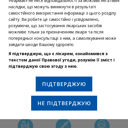
«Фармак» не несе відповідальності за можливі негативні
наслідки, що можуть виникнути в результаті
самостійного використання інформації з цього розділу
сайту. Ви робите це самостійно і усвідомлено,
розуміючи, що застосування лікарських засобів
можливе тільки за призначенням лікаря та після
попередньої консультації з ним, а самолікування може
завдати шкоди Вашому здоров’ю.
Я підтверджую, що є лікарем, ознайомився з
текстом даної Правової угоди, розумію її зміст і
підтверджую свою згоду з нею.
Діюча речовина:
Інсулін людський
ПІДТВЕРДЖУЮ
ПОКАЗАННЯ ДО ЗАСТОСУВАННЯ:
Лікування хворих на цукровий діабет, які потребують
введення інсуліну для підтримання нормального
НЕ ПІДТВЕРДЖУЮ
гомеостазу глюкози.