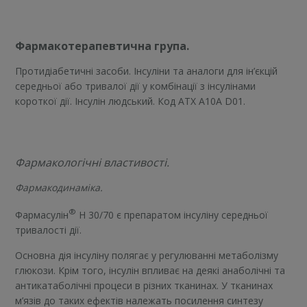
Фармакотерапевтична група.
Протидіабетичні засоби. Інсуліни та аналоги для ін’єкцій
середньої або тривалої дії у комбінації з інсулінами
короткої дії. Інсулін людський. Код АТХ А10А D01.
Фармакологічні властивості.
Фармакодинаміка.
®
Фармасулін
H 30/70 є препаратом інсуліну середньої
тривалості дії.
Основна дія інсуліну полягає у регулюванні метаболізму
глюкози. Крім того, інсулін впливає на деякі анаболічні та
антикатаболічні процеси в різних тканинах. У тканинах
м’язів до таких ефектів належать посилення синтезу