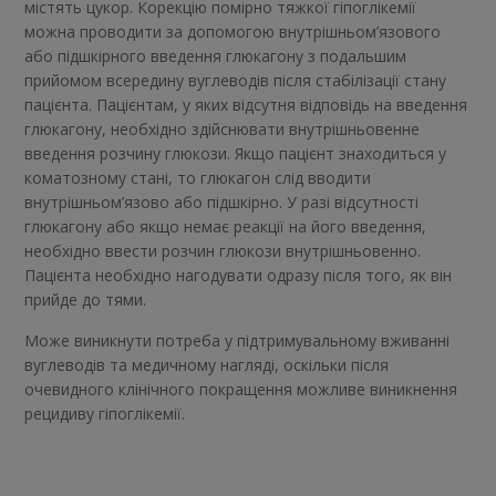
містять цукор. Корекцію помірно тяжкої гіпоглікемії
можна проводити за допомогою внутрішньом’язового
або підшкірного введення глюкагону з подальшим
прийомом всередину вуглеводів після стабілізації стану
пацієнта. Пацієнтам, у яких відсутня відповідь на введення
глюкагону, необхідно здійснювати внутрішньовенне
введення розчину глюкози. Якщо пацієнт знаходиться у
коматозному стані, то глюкагон слід вводити
внутрішньом’язово або підшкірно. У разі відсутності
глюкагону або якщо немає реакції на його введення,
необхідно ввести розчин глюкози внутрішньовенно.
Пацієнта необхідно нагодувати одразу після того, як він
прийде до тями.
Може виникнути потреба у підтримувальному вживанні
вуглеводів та медичному нагляді, оскільки після
очевидного клінічного покращення можливе виникнення
рецидиву гіпоглікемії.