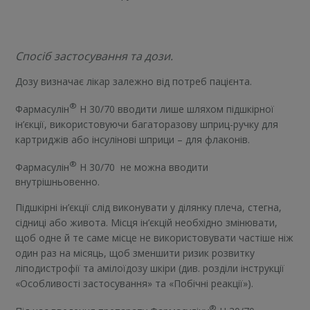
Спосіб застосування та дози.
Дозу визначає лікар залежно від потреб пацієнта.
®
Фармасулін
H 30/70 вводити лише шляхом підшкірної
ін’єкції, використовуючи багаторазову шприц-ручку для
картриджів або інсулінові шприци – для флаконів.
®
Фармасулін
H 30/70
не можна вводити
внутрішньовенно.
Підшкірні ін’єкції слід виконувати у ділянку плеча, стегна,
сідниці або живота. Місця ін’єкцій необхідно змінювати,
щоб одне й те саме місце не використовувати частіше ніж
один раз на місяць, щоб зменшити ризик розвитку
ліподистрофії та амілоїдозу шкіри (див. розділи інструкції
«Особливості застосування» та «Побічні реакції»).
®