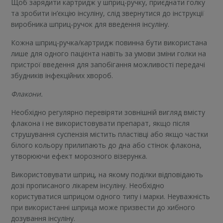
Щоб зарядити картридж у шприц-ручку, приєднати голку
та зробити ін’єкцію інсуліну, слід звернутися до інструкції
виробника шприц-ручок для введення інсуліну.
Кожна шприц-ручка/картридж повинна бути використана
лише для одного пацієнта навіть за умови зміни голки на
пристрої введення для запобігання можливості передачі
збудників інфекційних хвороб.
Флакони.
Необхідно регулярно перевіряти зовнішній вигляд вмісту
флакона і не використовувати препарат, якщо після
струшування суспензія містить пластівці або якщо частки
білого кольору прилипають до дна або стінок флакона,
утворюючи ефект морозного візерунка.
Використовувати шприц, на якому поділки відповідають
дозі прописаного лікарем інсуліну. Необхідно
користуватися шприцом одного типу і марки. Неуважність
при використанні шприца може призвести до хибного
дозування інсуліну.